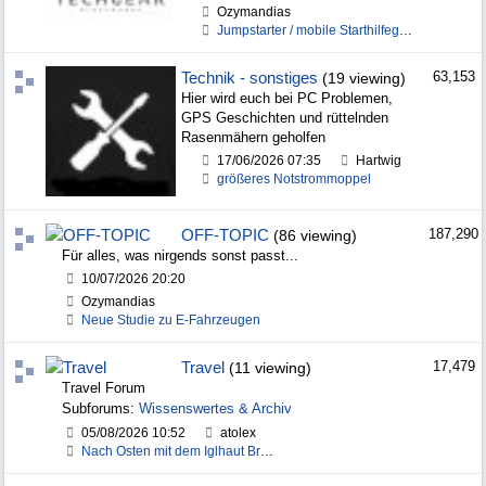
Ozymandias
Jumpstarter / mobile Starthilfegeräte für Diesel
Technik - sonstiges
63,153
(19 viewing)
Hier wird euch bei PC Problemen,
GPS Geschichten und rüttelnden
Rasenmähern geholfen
17/06/2026
07:35
Hartwig
größeres Notstrommoppel
OFF-TOPIC
187,290
(86 viewing)
Für alles, was nirgends sonst passt...
10/07/2026
20:20
Ozymandias
Neue Studie zu E-Fahrzeugen
Travel
17,479
(11 viewing)
Travel Forum
Subforums:
Wissenswertes & Archiv
05/08/2026
10:52
atolex
Nach Osten mit dem Iglhaut Bremer