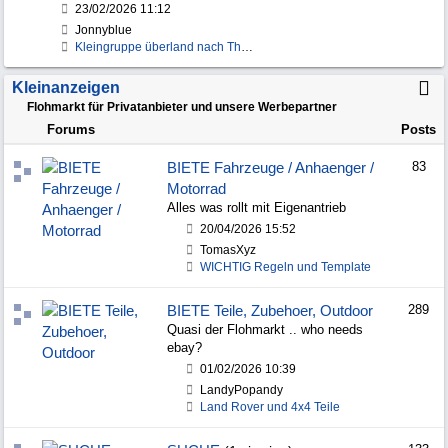
23/02/2026
11:12
Jonnyblue
Kleingruppe überland nach Thailand
Kleinanzeigen
Flohmarkt für Privatanbieter und unsere Werbepartner
Forums
Posts
BIETE Fahrzeuge / Anhaenger /
83
Motorrad
Alles was rollt mit Eigenantrieb
20/04/2026
15:52
TomasXyz
WICHTIG Regeln und Template
BIETE Teile, Zubehoer, Outdoor
289
Quasi der Flohmarkt .. who needs
ebay?
01/02/2026
10:39
LandyPopandy
Land Rover und 4x4 Teile