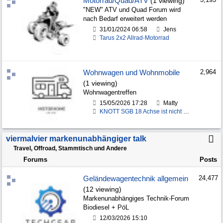
Motorrad/Quad/ATV
(1 viewing)
"NEW" ATV und Quad Forum wird
nach Bedarf erweitert werden
31/01/2024
06:58
Jens
Tarus 2x2 Allrad-Motorrad
Wohnwagen und Wohnmobile
2,964
(1 viewing)
Wohnwagentreffen
15/05/2026
17:28
Matty
KNOTT SGB 18 Achse ist nicht schlechtwegetauglich!
viermalvier markenunabhängiger talk
Travel, Offroad, Stammtisch und Andere
Forums
Posts
Geländewagentechnik allgemein
24,477
(12 viewing)
Markenunabhängiges Technik-Forum
Biodiesel + PöL
12/03/2026
15:10