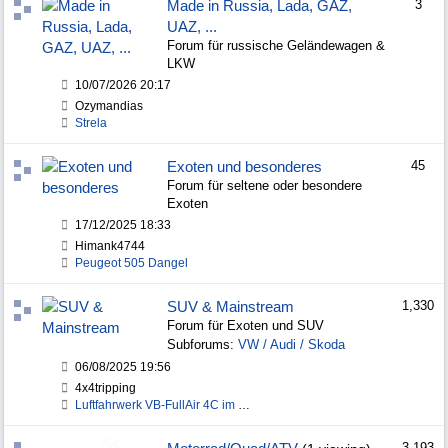
Made in Russia, Lada, GAZ,
3
UAZ, ...
Forum für russische Geländewagen &
LKW
10/07/2026
20:17
Ozymandias
Strela
Exoten und besonderes
45
Forum für seltene oder besondere
Exoten
17/12/2025
18:33
Himank4744
Peugeot 505 Dangel
SUV & Mainstream
1,330
Forum für Exoten und SUV
Subforums:
VW / Audi / Skoda
06/08/2025
19:56
4x4tripping
Luftfahrwerk VB-FullAir 4C im VW Bus – Erfahrungen
3,193