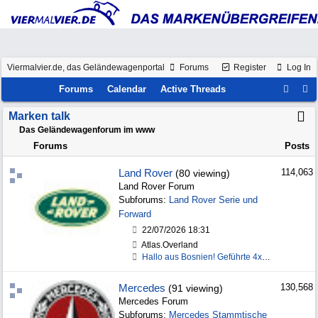
Viermalvier.de, das Geländewagenportal
Forums
Register
Log In
Forums
Calendar
Active Threads
Marken talk
Das Geländewagenforum im www
Forums
Posts
Land Rover
114,063
(80 viewing)
Land Rover Forum
Subforums:
Land Rover Serie und
Forward
22/07/2026
18:31
Atlas.Overland
Hallo aus Bosnien! Geführte 4x4-Touren & Self-Driv
Mercedes
130,568
(91 viewing)
Mercedes Forum
Subforums:
Mercedes Stammtische