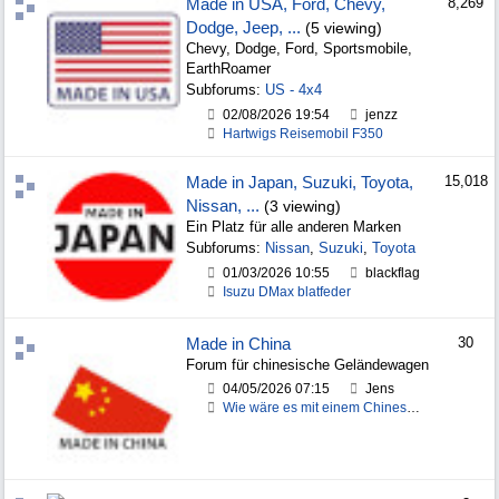
Made in USA, Ford, Chevy,
8,269
Dodge, Jeep, ...
(5 viewing)
Chevy, Dodge, Ford, Sportsmobile,
EarthRoamer
Subforums:
US - 4x4
02/08/2026
19:54
jenzz
Hartwigs Reisemobil F350
Made in Japan, Suzuki, Toyota,
15,018
Nissan, ...
(3 viewing)
Ein Platz für alle anderen Marken
Subforums:
Nissan
,
Suzuki
,
Toyota
01/03/2026
10:55
blackflag
Isuzu DMax blatfeder
Made in China
30
Forum für chinesische Geländewagen
04/05/2026
07:15
Jens
Wie wäre es mit einem Chinesen?