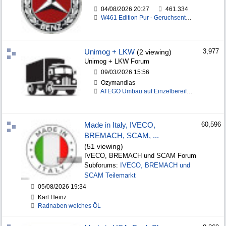
04/08/2026
20:27
461.334
W461 Edition Pur - Geruchsentwicklung Innenraum
Unimog + LKW
3,977
(2 viewing)
Unimog + LKW Forum
09/03/2026
15:56
Ozymandias
ATEGO Umbau auf Einzelbereifung
Made in Italy, IVECO,
60,596
BREMACH, SCAM, ...
(51 viewing)
IVECO, BREMACH und SCAM Forum
Subforums:
IVECO, BREMACH und
SCAM Teilemarkt
05/08/2026
19:34
Karl Heinz
Radnaben welches ÖL