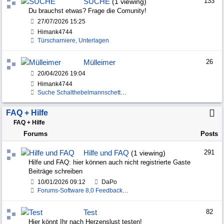
SUCHE
133
(1 viewing)
Du brauchst etwas? Frage die Comunity!
27/07/2026
15:25
Himank4744
Türscharniere, Unterlagen
Mülleimer
26
20/04/2026
19:04
Himank4744
Suche Schalthebelmannschette VG für G - Modell
FAQ + Hilfe
FAQ + Hilfe
Forums
Posts
Hilfe und FAQ
291
(1 viewing)
Hilfe und FAQ: hier können auch nicht registrierte Gaste
Beiträge schreiben
10/01/2026
09:12
DaPo
Forums-Software 8,0 Feedback, Bugs, Wünsche
Test
82
Hier könnt Ihr nach Herzenslust testen!