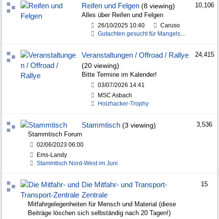
Reifen und Felgen
10,106
(8 viewing)
Alles über Reifen und Felgen
26/10/2025
10:40
Caruso
Gutachten gesucht für Mangelsstahlfelgen für Toyot
Veranstaltungen / Offroad / Rallye
24,415
(20 viewing)
Bitte Termine im Kalender!
03/07/2026
14:41
MSC Asbach
Holzhacker-Trophy
Stammtisch
3,536
(3 viewing)
Stammtisch Forum
02/06/2023
06:00
Ems-Landy
Stammtisch Nord-West im Juni
Die Mitfahr- und Transport-
15
Zentrale
Mitfahrgelegenheiten für Mensch und Material (diese
Beiträge löschen sich selbständig nach 20 Tagen!)