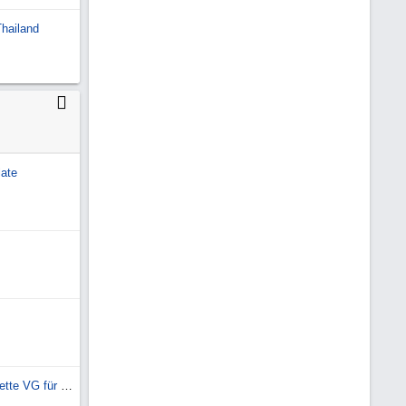
Thailand
ate
Suche Schalthebelmannschette VG für G - Modell