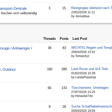
Kleingruppe überland nach 
ransport-Zentrale
3
15
23/02/2026
11:12
 löschen sich selbständig
by Jonnyblue
Threads
Posts
Last Post
WICHTIG Regeln und Templ
euge / Anhaenger /
38
83
20/04/2026
15:52
by TomasXyz
Land Rover und 4x4 Teile
r, Outdoor
160
289
01/02/2026
10:39
by LandyPopandy
Türscharniere, Unterlagen
66
133
27/07/2026
15:25
by Himank4744
8
26
20/04/2026
19:04