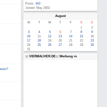
Posts:
343
Joined: May 2002
August
M
T
W
T
F
S
S
1
2
3
4
5
6
7
8
9
10
11
12
13
14
15
16
17
18
19
20
21
22
23
24
25
26
27
28
29
30
31
::: VIERMALVIER.DE::: Werbung ro
nesen?