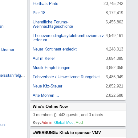
Hertha`s Pinte
20,745,242
Pier 18
8,172,419
Unendliche Forums-
6,455,862
en
Weihnachtsgeschichte
Theneverendingfairytalefromtheviermalv
4,549,161
ierforum....
Neuer Kontinent endeckt
4,248,013
t Bremer
Auf`m Keller
3,894,085
Musik-Empfehlungen
3,852,358
Gutachten gesucht für Mangelsstahlfelgen für Toyot
Fahrverbote / Umweltzone Ruhrgebiet
3,485,949
Neue Kfz-Steuer
2,852,921
Alte Möhren ...
2,822,588
Who's Online Now
0 members (), 443 guests, and 0 robots.
Key:
Admin
,
Global Mod
,
Mod
uni
::WERBUNG:: Klick to sponsor VMV