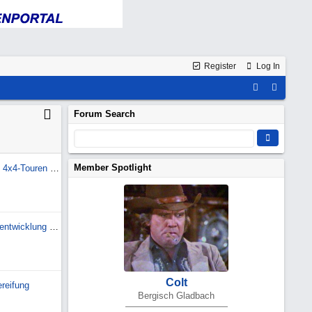
Register
Log In
Forum Search
Member Spotlight
Hallo aus Bosnien! Geführte 4x4-Touren & Self-Driv
W461 Edition Pur - Geruchsentwicklung Innenraum
Colt
reifung
Bergisch Gladbach