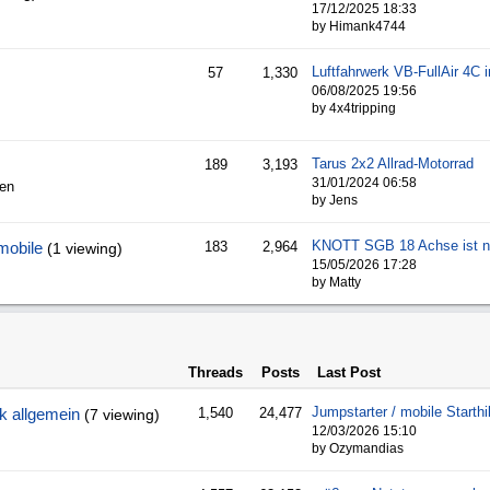
17/12/2025
18:33
by Himank4744
57
1,330
06/08/2025
19:56
by 4x4tripping
Tarus 2x2 Allrad-Motorrad
189
3,193
31/01/2024
06:58
den
by Jens
obile
183
2,964
(1 viewing)
15/05/2026
17:28
by Matty
Threads
Posts
Last Post
k allgemein
1,540
24,477
(7 viewing)
12/03/2026
15:10
by Ozymandias