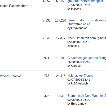
größeres Notstrommoppel
4,557
63,153
17/06/2026
07:35
telnden Rasenmähern
by Hartwig
Neue Studie zu E-Fahrzeug
7,530
187,290
10/07/2026
20:20
by Ozymandias
Nach Osten mit dem Iglhau
1,346
17,479
05/08/2026
10:52
by atolex
971
10,106
26/10/2025
10:40
by Caruso
Holzhacker-Trophy
froad / Rallye
765
24,415
03/07/2026
14:41
by MSC Asbach
Stammtisch Nord-West im J
323
3,536
02/06/2023
06:00
by Ems-Landy