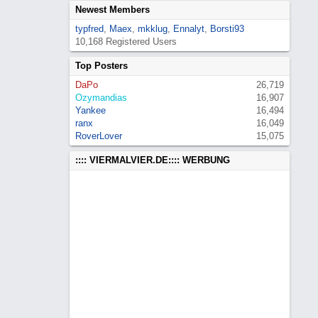
Newest Members
typfred
,
Maex
,
mkklug
,
Ennalyt
,
Borsti93
10,168 Registered Users
Top Posters
DaPo
26,719
Ozymandias
16,907
Yankee
16,494
ranx
16,049
RoverLover
15,075
:::: VIERMALVIER.DE:::: WERBUNG