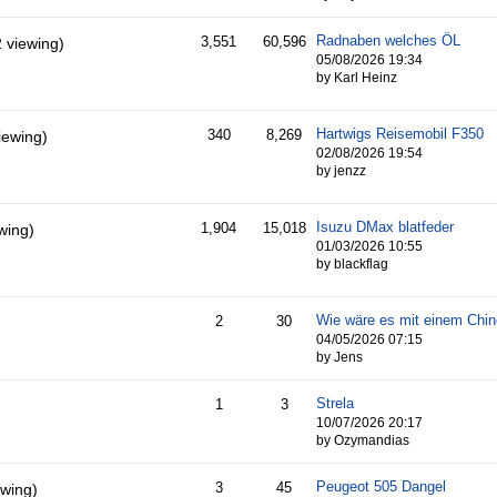
Radnaben welches ÖL
3,551
60,596
2 viewing)
05/08/2026
19:34
by Karl Heinz
Hartwigs Reisemobil F350
340
8,269
iewing)
02/08/2026
19:54
by jenzz
Isuzu DMax blatfeder
1,904
15,018
wing)
01/03/2026
10:55
by blackflag
Wie wäre es mit einem Chi
2
30
04/05/2026
07:15
by Jens
Strela
1
3
10/07/2026
20:17
by Ozymandias
Peugeot 505 Dangel
3
45
ewing)