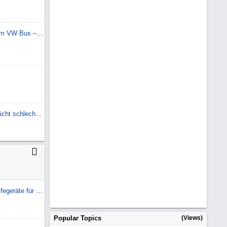
Luftfahrwerk VB-FullAir 4C im VW Bus – Erfahrungen
KNOTT SGB 18 Achse ist nicht schlechtwegetauglich!
Jumpstarter / mobile Starthilfegeräte für Diesel
Popular Topics
(Views)