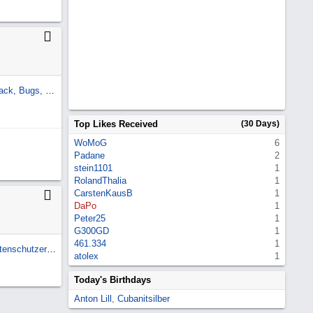
Forums-Software 8,0 Feedback, Bugs, Wünsche
Top Likes Received
(30 Days)
WoMoG
6
Padane
2
stein1101
1
RolandThalia
1
CarstenKausB
1
DaPo
1
Peter25
1
G300GD
1
461.334
1
Rechtliche Hinweise und Datenschutzerklärung
atolex
1
Today's Birthdays
Anton Lill
,
Cubanitsilber