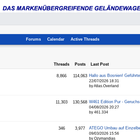
Forums
Calendar
Active Threads
Threads
Posts
Last Post
8,866
114,063
22/07/2026
18:31
by Atlas.Overland
11,303
130,568
04/08/2026
20:27
by 461.334
ATEGO Umbau auf Einzelbe
346
3,977
09/03/2026
15:56
by Ozymandias