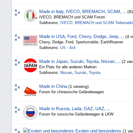
Made in Italy, IVECO, BREMACH, SCAM, ...
(8
IVECO, BREMACH und SCAM Forum
Subforums:
IVECO, BREMACH und SCAM Teilemarkt
Made in USA, Ford, Chevy, Dodge, Jeep, ...
(4 v
Chevy, Dodge, Ford, Sportsmobile, EarthRoamer
Subforums:
US - 4x4
Made in Japan, Suzuki, Toyota, Nissan, ...
(2 vie
Ein Platz für alle anderen Marken
Subforums:
Nissan
,
Suzuki
,
Toyota
Made in China
(1 viewing)
Forum für chinesische Geländewagen
Made in Russia, Lada, GAZ, UAZ, ...
Forum für russische Geländewagen & LKW
Exoten und besonderes
(1 vi