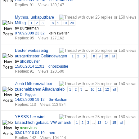
25/02/2009
10:54
CarstenKausB
Replies: 91
Views: 139,147
Mythos, unkaputtbare
Milfzg
1
2
3
…
8
9
10
all
by Burgerman
07/09/2009
23:32
kein zweiter
Replies: 95
Views: 127,162
Bester werksseitig
ausgerüsteter Geländewagen
1
2
3
…
8
9
10
all
by
ghostbuster
15/06/2014
11:01
ghostbuster
Replies: 91
Views: 120,500
Zentr.Differenzial bei
zuschaltbarem Allradantrieb
1
2
3
…
10
11
12
all
by
Dr Pigger
14/02/2008
19:12
Sir-Bastian
Replies: 113
Views: 113,934
YESSS ! er wird
tatsächlich gebaut. VW amarok
1
2
3
…
13
14
15
all
by
rovervirus
03/01/2010
04:19
neo
Replies: 142
Views: 104,114