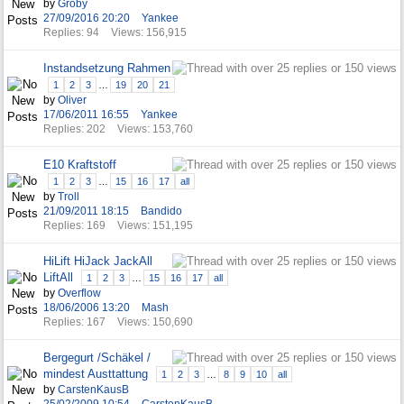
by
Groby
27/09/2016
20:20
Yankee
Replies: 94
Views: 156,915
Instandsetzung Rahmen
1
2
3
…
19
20
21
by
Oliver
17/06/2011
16:55
Yankee
Replies: 202
Views: 153,760
E10 Kraftstoff
1
2
3
…
15
16
17
all
by
Troll
21/09/2011
18:15
Bandido
Replies: 169
Views: 151,195
HiLift HiJack JackAll
LiftAll
1
2
3
…
15
16
17
all
by
Overflow
18/06/2006
13:20
Mash
Replies: 167
Views: 150,690
Bergegurt /Schäkel /
mindest Austtattung
1
2
3
…
8
9
10
all
by
CarstenKausB