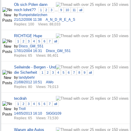
Ob sich Pölen dann
noch lohnt??
1
2
3
…
9
10
11
all
by
Rumpelstielzchen
21/12/2006
11:38
A_N_D_R_E_A_S
Replies: 100
Views: 88,033
RICHTIGE Hupe
1
2
3
4
5
6
7
all
by
Disco_GM_551
17/01/2004
16:31
Disco_GM_551
Replies: 65
Views: 86,401
Seilwinde - Bergen - Und
die Sicherheit
1
2
3
4
5
6
7
8
9
all
by
landybehr
21/08/2012
10:51
AWo
Replies: 80
Views: 79,013
tecdrah
1
2
3
4
5
6
7
all
by
Troll
14/05/2013
16:10
SIGGI109
Replies: 65
Views: 73,530
Warum alte Autos