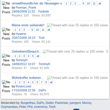
umweltfreundlicher als Neuwagen s
1
2
3
…
9
10
11
all
by
Fireman_Frank
29/06/2008
11:52
Fastride
Replies: 100
Views: 65,695
Meine erste seilwinde!!
1
2
3
…
9
10
11
all
by
Hyaene
20/07/2006
18:15
Troll
Replies: 105
Views: 65,141
Getriebemißbrauch...
5
1
2
3
4
5
all
by
TommyH
18/08/2012
10:07
TommyH
Replies: 47
Views: 62,406
Wohnkoffer isolieren...
1
2
3
4
5
6
7
8
all
by
RoverLover
17/10/2008
22:59
DaPo
Replies: 76
Views: 60,970
Moderated by:
Burgerfrau
,
DaPo
,
Dieter
,
Flashman
,
juergenr
,
Monny
,
Ozymandias
,
Peter
,
Phil
,
rovervirus
,
Tordi