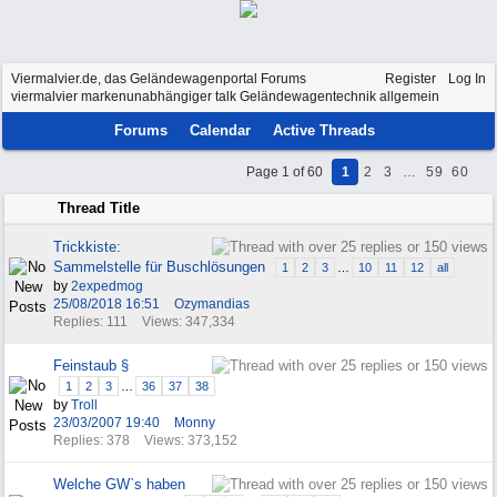
Viermalvier.de, das Geländewagenportal
Forums
Register
Log In
viermalvier markenunabhängiger talk
Geländewagentechnik allgemein
Forums
Calendar
Active Threads
Page 1 of 60
1
2
3
…
59
60
Thread Title
Trickkiste:
Sammelstelle für Buschlösungen
1
2
3
…
10
11
12
all
by
2expedmog
25/08/2018
16:51
Ozymandias
Replies: 111
Views: 347,334
Feinstaub §
1
2
3
…
36
37
38
by
Troll
23/03/2007
19:40
Monny
Replies: 378
Views: 373,152
Welche GW`s haben