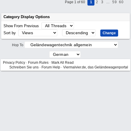
Page 1 of 60
1
2
3
…
59
60
Category Display Options
Show From Previous
Sort by
Hop To
Privacy Policy
·
Forum Rules
·
Mark All Read
Schreiben Sie uns
·
Forum Help
·
Viermalvier.de, das Geländewagenportal