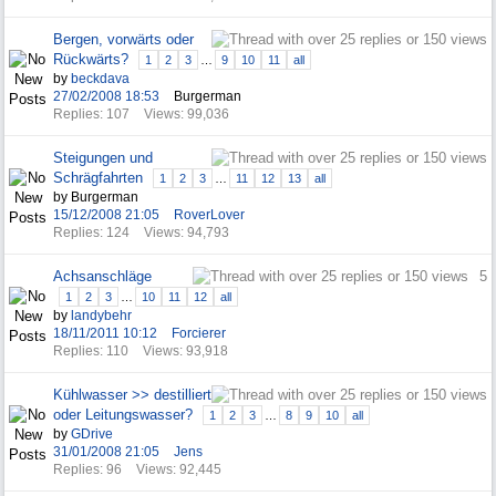
Bergen, vorwärts oder
Rückwärts?
1
2
3
…
9
10
11
all
by
beckdava
27/02/2008
18:53
Burgerman
Replies: 107
Views: 99,036
Steigungen und
Schrägfahrten
1
2
3
…
11
12
13
all
by Burgerman
15/12/2008
21:05
RoverLover
Replies: 124
Views: 94,793
Achsanschläge
5
1
2
3
…
10
11
12
all
by
landybehr
18/11/2011
10:12
Forcierer
Replies: 110
Views: 93,918
Kühlwasser >> destilliert
oder Leitungswasser?
1
2
3
…
8
9
10
all
by
GDrive
31/01/2008
21:05
Jens
Replies: 96
Views: 92,445