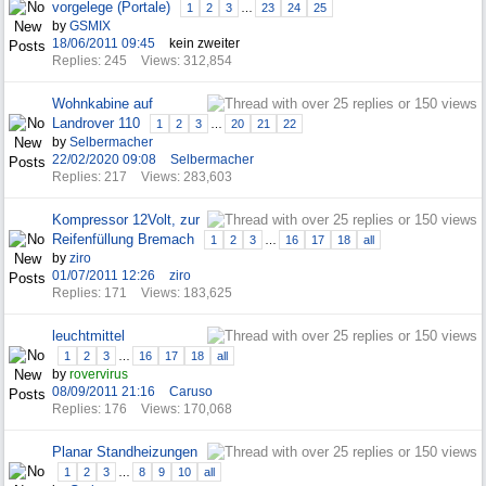
vorgelege (Portale)
1
2
3
…
23
24
25
by
GSMIX
18/06/2011
09:45
kein zweiter
Replies: 245
Views: 312,854
Wohnkabine auf
Landrover 110
1
2
3
…
20
21
22
by
Selbermacher
22/02/2020
09:08
Selbermacher
Replies: 217
Views: 283,603
Kompressor 12Volt, zur
Reifenfüllung Bremach
1
2
3
…
16
17
18
all
by
ziro
01/07/2011
12:26
ziro
Replies: 171
Views: 183,625
leuchtmittel
1
2
3
…
16
17
18
all
by
rovervirus
08/09/2011
21:16
Caruso
Replies: 176
Views: 170,068
Planar Standheizungen
1
2
3
…
8
9
10
all