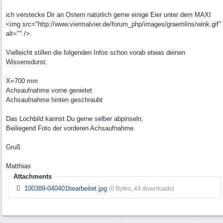
ich verstecke Dir an Ostern natürlich gerne einige Eier unter dem MAXI
<img src="http://www.viermalvier.de/forum_php/images/graemlins/wink.gif"
alt="" />.
Vielleicht stillen die folgenden Infos schon vorab etwas deinen
Wissensdurst.
X=700 mm
Achsaufnahme vorne genietet
Achsaufnahme hinten geschraubt
Das Lochbild kannst Du gerne selber abpinseln.
Beiliegend Foto der vorderen Achsaufnahme.
Gruß
Matthias
Attachments
100389-040401bearbeitet.jpg
(0 Bytes, 43 downloads)