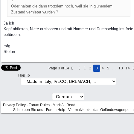
?
Oder halten die dann trotzdem noch, weil sie in glühendem
Zustand vernietet wurden ?
Ja ich
Kopf abflexen, Niete ausbohren und mit Hammer und Durchschlag ins freie
befördern.
mfg
Stefan
Page 3 of 14
1
2
3
4
5
…
13
14
Hop To
Privacy Policy
·
Forum Rules
·
Mark All Read
Schreiben Sie uns
·
Forum Help
·
Viermalvier.de, das Geländewagenporta