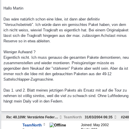
Hallo Martin
Das wäre natürlich schon eine Idee, ist dann aber definitiv
"Versuchsbetrieb". Ich würde dann ein gemischtes Paket haben, von dem
ich nicht weiss, wieviel Tragkraft es eigentlich hat. Bei einem Originalpaket
lässt sich die Tragkraft hingegen aus der max. zulässigen Achslast minus
Reserve so in etwa ableiten.
Weniger Aufwand ?
Eigentlich nicht. Ich muss genauso die gesamten Pakete demontieren, neu
zusammenstellen und wieder montieren. Preisgünstiger müsste es
gegenüber dem Neukauf der "stärkeren" Pakete aber wohl sein. Aber da ist
immer noch die Idee mit den gebrauchten Paketen aus der 49-12
Sattelschlapper-Zugmaschine.
Das 1. und 2. Blatt meines jetztigen Pakets als Ersatz mit auf die Tour zu
nehmen ist völlig sinnlos, weil die viel zu schwach sind. Ohne Luftfederung
hängt mein Daily voll in den Federn.
Re: 40.10W: Verstärkte Federung der Hinterachse
TeamNorth
31/03/2004
06:35
#
240
TeamNorth
Joined:
May 2002