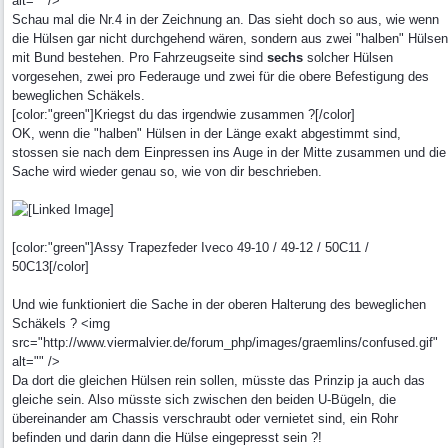
alt="" />
Schau mal die Nr.4 in der Zeichnung an. Das sieht doch so aus, wie wenn
die Hülsen gar nicht durchgehend wären, sondern aus zwei "halben" Hülsen
mit Bund bestehen. Pro Fahrzeugseite sind
sechs
solcher Hülsen
vorgesehen, zwei pro Federauge und zwei für die obere Befestigung des
beweglichen Schäkels.
[color:"green"]Kriegst du das irgendwie zusammen ?[/color]
OK, wenn die "halben" Hülsen in der Länge exakt abgestimmt sind,
stossen sie nach dem Einpressen ins Auge in der Mitte zusammen und die
Sache wird wieder genau so, wie von dir beschrieben.
[color:"green"]Assy Trapezfeder Iveco 49-10 / 49-12 / 50C11 /
50C13[/color]
Und wie funktioniert die Sache in der oberen Halterung des beweglichen
Schäkels ? <img
src="http://www.viermalvier.de/forum_php/images/graemlins/confused.gif"
alt="" />
Da dort die gleichen Hülsen rein sollen, müsste das Prinzip ja auch das
gleiche sein. Also müsste sich zwischen den beiden U-Bügeln, die
übereinander am Chassis verschraubt oder vernietet sind, ein Rohr
befinden und darin dann die Hülse eingepresst sein ?!