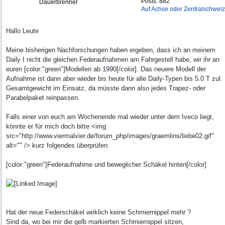
Posts: 882
Dauerbrenner
Auf Achse oder Zentralschweiz
Hallo Leute
Meine bisherigen Nachforschungen haben ergeben, dass ich an meinem
Daily I nicht die gleichen Federaufnahmen am Fahrgestell habe, wir ihr an
euren [color:"green"]Modellen ab 1990[/color]. Das neuere Modell der
Aufnahme ist dann aber wieder bis heute für alle Daily-Typen bis 5.0 T zul.
Gesamtgewicht im Einsatz, da müsste dann also jedes Trapez- oder
Parabelpaket reinpassen.
Falls einer von euch am Wochenende mal wieder unter dem Iveco liegt,
könnte er für mich doch bitte <img
src="http://www.viermalvier.de/forum_php/images/graemlins/liebe02.gif"
alt="" /> kurz folgendes überprüfen:
[color:"green"]Federaufnahme und beweglicher Schäkel hinten[/color]
Hat der neue Federschäkel wirklich keine Schmiernippel mehr ?
Sind da, wo bei mir die gelb markierten Schmiernippel sitzen,