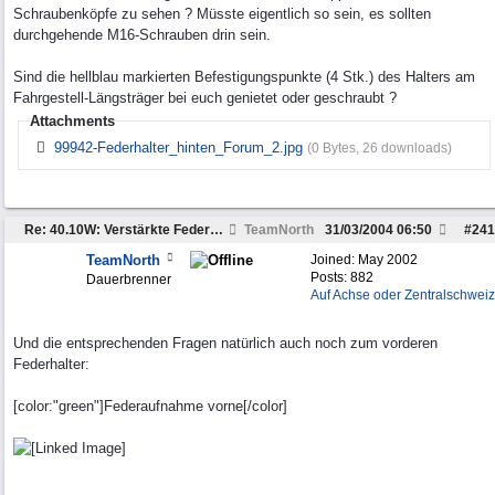
Schraubenköpfe zu sehen ? Müsste eigentlich so sein, es sollten
durchgehende M16-Schrauben drin sein.
Sind die hellblau markierten Befestigungspunkte (4 Stk.) des Halters am
Fahrgestell-Längsträger bei euch genietet oder geschraubt ?
Attachments
99942-Federhalter_hinten_Forum_2.jpg
(0 Bytes, 26 downloads)
Re: 40.10W: Verstärkte Federung der Hinterachse
TeamNorth
31/03/2004
06:50
#
241
TeamNorth
Joined:
May 2002
Posts: 882
Dauerbrenner
Auf Achse oder Zentralschweiz
Und die entsprechenden Fragen natürlich auch noch zum vorderen
Federhalter:
[color:"green"]Federaufnahme vorne[/color]