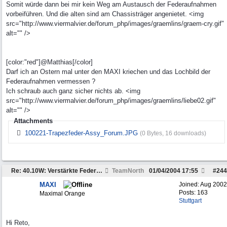
Somit würde dann bei mir kein Weg am Austausch der Federaufnahmen
vorbeiführen. Und die alten sind am Chassisträger angenietet. <img
src="http://www.viermalvier.de/forum_php/images/graemlins/graem-cry.gif"
alt="" />
[color:"red"]@Matthias[/color]
Darf ich an Ostern mal unter den MAXI kriechen und das Lochbild der
Federaufnahmen vermessen ?
Ich schraub auch ganz sicher nichts ab. <img
src="http://www.viermalvier.de/forum_php/images/graemlins/liebe02.gif"
alt="" />
Attachments
100221-Trapezfeder-Assy_Forum.JPG
(0 Bytes, 16 downloads)
Re: 40.10W: Verstärkte Federung der Hinterachse
TeamNorth
01/04/2004
17:55
#
244
MAXI
Joined:
Aug 2002
Posts: 163
Maximal Orange
Stuttgart
Hi Reto,