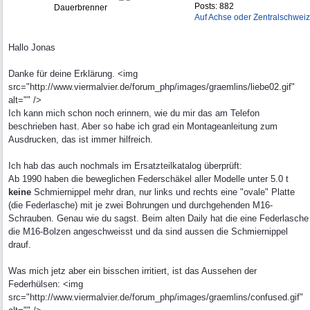
Posts: 882
Dauerbrenner
Auf Achse oder Zentralschweiz
Hallo Jonas
Danke für deine Erklärung. <img
src="http://www.viermalvier.de/forum_php/images/graemlins/liebe02.gif"
alt="" />
Ich kann mich schon noch erinnern, wie du mir das am Telefon
beschrieben hast. Aber so habe ich grad ein Montageanleitung zum
Ausdrucken, das ist immer hilfreich.
Ich hab das auch nochmals im Ersatzteilkatalog überprüft:
Ab 1990 haben die beweglichen Federschäkel aller Modelle unter 5.0 t
keine
Schmiernippel mehr dran, nur links und rechts eine "ovale" Platte
(die Federlasche) mit je zwei Bohrungen und durchgehenden M16-
Schrauben. Genau wie du sagst. Beim alten Daily hat die eine Federlasche
die M16-Bolzen angeschweisst und da sind aussen die Schmiernippel
drauf.
Was mich jetz aber ein bisschen irritiert, ist das Aussehen der
Federhülsen: <img
src="http://www.viermalvier.de/forum_php/images/graemlins/confused.gif"