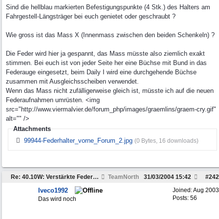
Sind die hellblau markierten Befestigungspunkte (4 Stk.) des Halters am
Fahrgestell-Längsträger bei euch genietet oder geschraubt ?
Wie gross ist das Mass X (Innenmass zwischen den beiden Schenkeln) ?
Die Feder wird hier ja gespannt, das Mass müsste also ziemlich exakt
stimmen. Bei euch ist von jeder Seite her eine Büchse mit Bund in das
Federauge eingesetzt, beim Daily I wird eine durchgehende Büchse
zusammen mit Ausgleichsscheiben verwendet.
Wenn das Mass nicht zufälligerweise gleich ist, müsste ich auf die neuen
Federaufnahmen umrüsten. <img
src="http://www.viermalvier.de/forum_php/images/graemlins/graem-cry.gif"
alt="" />
Attachments
99944-Federhalter_vorne_Forum_2.jpg
(0 Bytes, 16 downloads)
Re: 40.10W: Verstärkte Federung der Hinterachse
TeamNorth
31/03/2004
15:42
#
242
Iveco1992
Joined:
Aug 2003
Posts: 56
Das wird noch