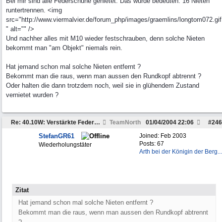
Bei mir sind alle Federschuhe genietet. Das würde bedeuten: 16 Nieten
runtertrennen. <img
src="http://www.viermalvier.de/forum_php/images/graemlins/longtom072.gif
" alt="" />
Und nachher alles mit M10 wieder festschrauben, denn solche Nieten
bekommt man "am Objekt" niemals rein.
Hat jemand schon mal solche Nieten entfernt ?
Bekommt man die raus, wenn man aussen den Rundkopf abtrennt ?
Oder halten die dann trotzdem noch, weil sie in glühendem Zustand
vernietet wurden ?
Re: 40.10W: Verstärkte Federung der Hinterachse
TeamNorth
01/04/2004
22:06
#
246
StefanGR61
Joined:
Feb 2003
Posts: 67
Wiederholungstäter
Arth bei der Königin der Berg...
Zitat
Hat jemand schon mal solche Nieten entfernt ?
Bekommt man die raus, wenn man aussen den Rundkopf abtrennt