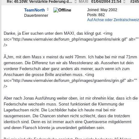
Re: 40.10W: Verstärkte Federung der Hinterachse
MAXI
01/04/2004
21:54
#
245
TeamNorth
Joined:
May 2002
Posts: 882
Dauerbrenner
Auf Achse oder Zentralschweiz
Danke, ja Eier suchen unter dem MAXI, das klingt gut. <img
src="http://www.viermalvier.de/forum_php/images/graemlins/wink.gif" alt=""
/>
Ã„hm, mit dem Mass x meinst du wohl 70mm. Ich habe bei mir mal 71mm
gemessen. Die Differenz tun wir als Messtoleranz ab. Aussehen tut dein
vorderer Federschuh aber ganz anders als meiner, auch wenn ich zum
Anschauen die grosse Brille anziehen muss. <img
src="http://www.viermalvier.de/forum_php/images/graemlins/grin.gif" alt=""
/>
Aber nach Jonas Ausführung weiter oben, ist mir ohnehin klar, dass ich die
Federschuhe wechseln muss. Sonst funktioniert die Klemmung der
Lagerbuchsen nicht. Die Lochbilder habe ich heute mal bei mir
rausgemessen. Die Chancen stehen nicht schlecht, dass die trotzdem
identisch sind. Denn es ist immer auch eine Quertraverse mitgeklemmt
und deren Flansch könnte ja unverändert geblieben sein.