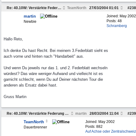
Re: 40.10W: Verstärkte Federung der Hinterachse
TeamNorth
27/03/2004
01:01
#
238
martin
Joined:
May 2002
Posts: 48
Newbie
Schramberg
Hallo Reto,
Ich denke Du hast Recht. Bei meinem 3.Federblatt sieht es
auch vorne und hinten nach "Handarbeit" aus.
Und wenn Du jeweils nur das 1. und 2. Federblatt wechseln
würdest? Das wäre weniger Aufwand und vielleicht ist es
garnicht schlecht, wenn Du auf Deiner nächsten Tour die
anderen als Ersatz dabei hast.
Gruss Martin
Re: 40.10W: Verstärkte Federung der Hinterachse
martin
28/03/2004
11:04
#
239
TeamNorth
Joined:
May 2002
Posts: 882
Dauerbrenner
Auf Achse oder Zentralschweiz