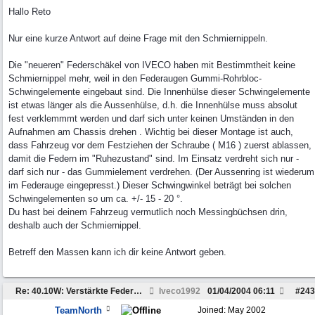
Hallo Reto
Nur eine kurze Antwort auf deine Frage mit den Schmiernippeln.
Die "neueren" Federschäkel von IVECO haben mit Bestimmtheit keine
Schmiernippel mehr, weil in den Federaugen Gummi-Rohrbloc-
Schwingelemente eingebaut sind. Die Innenhülse dieser Schwingelemente
ist etwas länger als die Aussenhülse, d.h. die Innenhülse muss absolut
fest verklemmmt werden und darf sich unter keinen Umständen in den
Aufnahmen am Chassis drehen . Wichtig bei dieser Montage ist auch,
dass Fahrzeug vor dem Festziehen der Schraube ( M16 ) zuerst ablassen,
damit die Federn im "Ruhezustand" sind. Im Einsatz verdreht sich nur -
darf sich nur - das Gummielement verdrehen. (Der Aussenring ist wiederum
im Federauge eingepresst.) Dieser Schwingwinkel beträgt bei solchen
Schwingelementen so um ca. +/- 15 - 20 °.
Du hast bei deinem Fahrzeug vermutlich noch Messingbüchsen drin,
deshalb auch der Schmiernippel.
Betreff den Massen kann ich dir keine Antwort geben.
Re: 40.10W: Verstärkte Federung der Hinterachse
Iveco1992
01/04/2004
06:11
#
243
TeamNorth
Joined:
May 2002