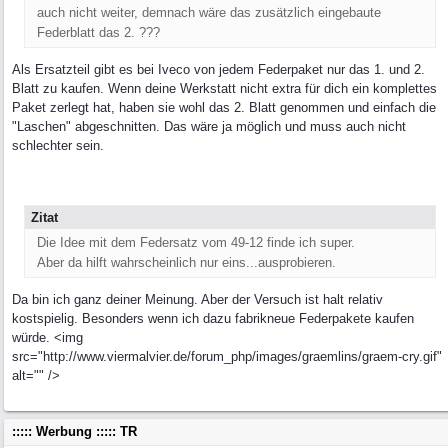
auch nicht weiter, demnach wäre das zusätzlich eingebaute
Federblatt das 2. ???
Als Ersatzteil gibt es bei Iveco von jedem Federpaket nur das 1. und 2.
Blatt zu kaufen. Wenn deine Werkstatt nicht extra für dich ein komplettes
Paket zerlegt hat, haben sie wohl das 2. Blatt genommen und einfach die
"Laschen" abgeschnitten. Das wäre ja möglich und muss auch nicht
schlechter sein.
Zitat
Die Idee mit dem Federsatz vom 49-12 finde ich super.
Aber da hilft wahrscheinlich nur eins...ausprobieren.
Da bin ich ganz deiner Meinung. Aber der Versuch ist halt relativ
kostspielig. Besonders wenn ich dazu fabrikneue Federpakete kaufen
würde. <img
src="http://www.viermalvier.de/forum_php/images/graemlins/graem-cry.gif"
alt="" />
::::: Werbung ::::: TR