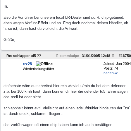
Hi,
also die Vorführer bei unserem local LR-Dealer sind i.d.R. chip-getuned,
eben wegen Vorführ-Effekt und so. Frag doch nochmal deinen Händler, ob
´s so ist, dann hast du vielleicht die Antwort.
Grüße,
Re: schlapper td5 ??
tommitulpe
31/01/2005
12:48
#
16750
rrz28
Joined:
Jun 2004
Posts: 74
Wiederholungstäter
baden-w
einfachste wäre du schreibst hier rein wieviel u/min du bei dem defender
z.b. bei 100 kmh hast. dann können dir hier die defender td5 fahrer sagen
obs reell ist oder nicht..
schlappheit könnt evtl. vielleicht auf einen ladeluftkühler hindeuten der "zu"
ist durch dreck, schlamm, fliegen ...
das vorführwagen oft einen chip haben kann ich auch bestätigen.