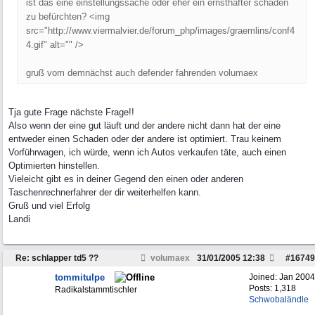
ist das eine einstellungssache oder eher ein ernsthafter schaden
zu befürchten? <img
src="http://www.viermalvier.de/forum_php/images/graemlins/conf4
4.gif" alt="" />
gruß vom demnächst auch defender fahrenden volumaex
Tja gute Frage nächste Frage!!
Also wenn der eine gut läuft und der andere nicht dann hat der eine
entweder einen Schaden oder der andere ist optimiert. Trau keinem
Vorführwagen, ich würde, wenn ich Autos verkaufen täte, auch einen
Optimierten hinstellen.
Vieleicht gibt es in deiner Gegend den einen oder anderen
Taschenrechnerfahrer der dir weiterhelfen kann.
Gruß und viel Erfolg
Landi
Re: schlapper td5 ??
volumaex
31/01/2005
12:38
#
16749
tommitulpe
Joined:
Jan 2004
Posts: 1,318
Radikalstammtischler
Schwobaländle