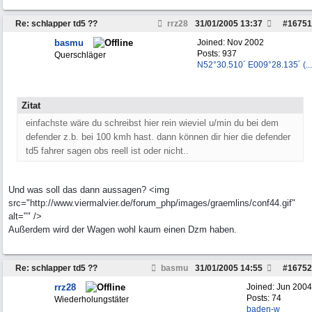
Re: schlapper td5 ??
rrz28
31/01/2005
13:37
#
16751
basmu
Joined:
Nov 2002
Posts: 937
Querschläger
N52°30.510´ E009°28.135´ (...
Zitat
einfachste wäre du schreibst hier rein wieviel u/min du bei dem
defender z.b. bei 100 kmh hast. dann können dir hier die defender
td5 fahrer sagen obs reell ist oder nicht..
Und was soll das dann aussagen? <img
src="http://www.viermalvier.de/forum_php/images/graemlins/conf44.gif"
alt="" />
Außerdem wird der Wagen wohl kaum einen Dzm haben.
Re: schlapper td5 ??
basmu
31/01/2005
14:55
#
16752
rrz28
Joined:
Jun 2004
Posts: 74
Wiederholungstäter
baden-w