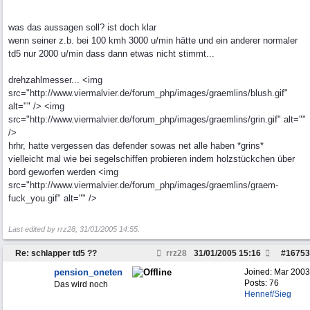
was das aussagen soll? ist doch klar
wenn seiner z.b. bei 100 kmh 3000 u/min hätte und ein anderer normaler
td5 nur 2000 u/min dass dann etwas nicht stimmt...
drehzahlmesser... <img
src="http://www.viermalvier.de/forum_php/images/graemlins/blush.gif"
alt="" /> <img
src="http://www.viermalvier.de/forum_php/images/graemlins/grin.gif" alt=""
/>
hrhr, hatte vergessen das defender sowas net alle haben *grins*
vielleicht mal wie bei segelschiffen probieren indem holzstückchen über
bord geworfen werden <img
src="http://www.viermalvier.de/forum_php/images/graemlins/graem-
fuck_you.gif" alt="" />
Last edited by rrz28;
31/01/2005
14:55
.
Re: schlapper td5 ??
rrz28
31/01/2005
15:16
#
16753
pension_oneten
Joined:
Mar 2003
Posts: 76
Das wird noch
Hennef/Sieg