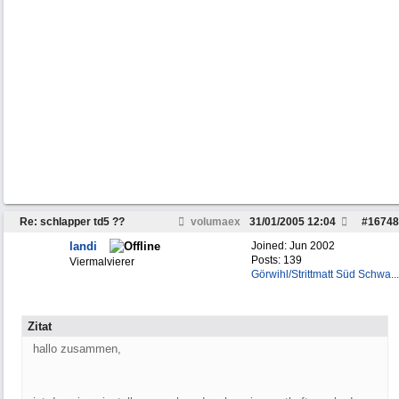
Re: schlapper td5 ??
volumaex
31/01/2005
12:04
#
16748
landi
Joined:
Jun 2002
Posts: 139
Viermalvierer
Görwihl/Strittmatt Süd Schwa...
Zitat
hallo zusammen,