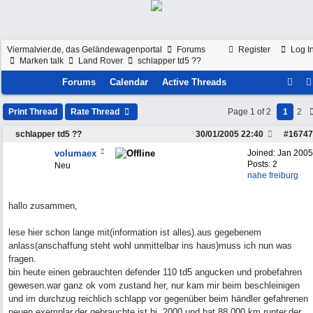
Viermalvier.de, das Geländewagenportal
Forums
Register
Log I
Marken talk
Land Rover
schlapper td5 ??
Forums
Calendar
Active Threads
Print Thread
Rate Thread
Page 1 of 2
1
2
schlapper td5 ??
30/01/2005
22:40
#
16747
volumaex
Joined:
Jan 2005
Posts: 2
Neu
nahe freiburg
hallo zusammen,
lese hier schon lange mit(information ist alles).aus gegebenem
anlass(anschaffung steht wohl unmittelbar ins haus)muss ich nun was
fragen.
bin heute einen gebrauchten defender 110 td5 angucken und probefahren
gewesen.war ganz ok vom zustand her, nur kam mir beim beschleinigen
und im durchzug reichlich schlapp vor gegenüber beim händler gefahrenen
neuen exemplar.der gebrauchte ist bj. 2000 und hat 88.000 km runter.der