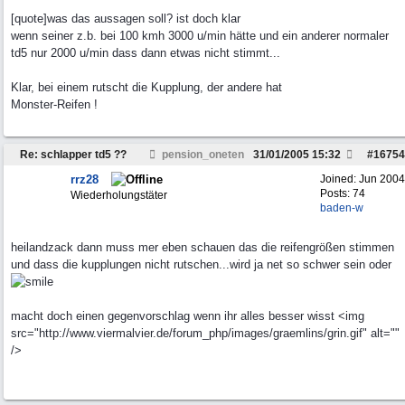
[quote]was das aussagen soll? ist doch klar
wenn seiner z.b. bei 100 kmh 3000 u/min hätte und ein anderer normaler
td5 nur 2000 u/min dass dann etwas nicht stimmt...
Klar, bei einem rutscht die Kupplung, der andere hat
Monster-Reifen !
Re: schlapper td5 ??
pension_oneten
31/01/2005
15:32
#
16754
rrz28
Joined:
Jun 2004
Posts: 74
Wiederholungstäter
baden-w
heilandzack dann muss mer eben schauen das die reifengrößen stimmen
und dass die kupplungen nicht rutschen...wird ja net so schwer sein oder
macht doch einen gegenvorschlag wenn ihr alles besser wisst <img
src="http://www.viermalvier.de/forum_php/images/graemlins/grin.gif" alt=""
/>