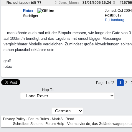
Re: schlapper td5 ??
Jens_Moers
31/01/2005
16:24
#
16756
Rotax
Joined:
Oct 2004
Posts: 617
Suchtiger
D, Hamburg
...man könnte auch mal mit der Stopuhr messen, wie lange der Gute von 0
auf 100km/h benötigt und das Ergebnis mit einschlägigen Messungen
vergleichbarer Modelle vergleichen. Zumindest große Abweichungen sollten
schon plausibel erklärbar sein...
gruß
rotax
Page 1 of 2
1
2
Hop To
Privacy Policy
·
Forum Rules
·
Mark All Read
Schreiben Sie uns
·
Forum Help
·
Viermalvier.de, das Geländewagenporta