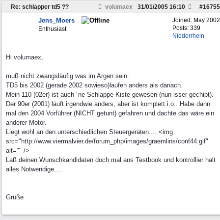
Re: schlapper td5 ??
volumaex
31/01/2005
16:10
#
16755
Jens_Moers
Joined:
May 2002
Posts: 339
Enthusiast
Niederrhein
Hi volumaex,
muß nicht zwangsläufig was im Argen sein.
TD5 bis 2002 (gerade 2002 sowieso)laufen anders als danach.
Mein 110 (02er) ist auch ´ne Schlappe Kiste gewesen (nun isser gechipt).
Der 90er (2001) läuft irgendwie anders, aber ist komplett i.o.. Habe dann
mal den 2004 Vorführer (NICHT getunt) gefahren und dachte das wäre ein
anderer Motor.
Liegt wohl an den unterschiedlichen Steuergeräten.... <img
src="http://www.viermalvier.de/forum_php/images/graemlins/conf44.gif"
alt="" />
Laß deinen Wunschkandidaten doch mal ans Testbook und kontrollier halt
alles Notwendige....
Grüße