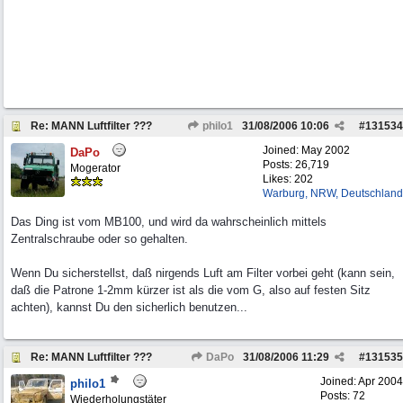
Re: MANN Luftfilter ???
philo1
31/08/2006
10:06
#
131534
Joined:
May 2002
DaPo
Posts: 26,719
Mogerator
Likes: 202
Warburg, NRW, Deutschland
Das Ding ist vom MB100, und wird da wahrscheinlich mittels
Zentralschraube oder so gehalten.
Wenn Du sicherstellst, daß nirgends Luft am Filter vorbei geht (kann sein,
daß die Patrone 1-2mm kürzer ist als die vom G, also auf festen Sitz
achten), kannst Du den sicherlich benutzen...
Re: MANN Luftfilter ???
DaPo
31/08/2006
11:29
#
131535
Joined:
Apr 2004
philo1
Posts: 72
Wiederholungstäter