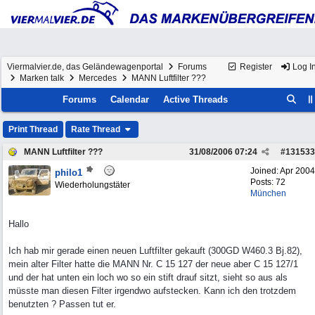
Viermalvier.de, das Geländewagenportal
Forums
Register
Log I
Marken talk
Mercedes
MANN Luftfilter ???
Forums
Calendar
Active Threads
Print Thread
Rate Thread
MANN Luftfilter ???
31/08/2006
07:24
#
131533
Joined:
Apr 2004
philo1
Posts: 72
Wiederholungstäter
München
Hallo
Ich hab mir gerade einen neuen Luftfilter gekauft (300GD W460.3 Bj.82),
mein alter Filter hatte die MANN Nr. C 15 127 der neue aber C 15 127/1
und der hat unten ein loch wo so ein stift drauf sitzt, sieht so aus als
müsste man diesen Filter irgendwo aufstecken. Kann ich den trotzdem
benutzten ? Passen tut er.