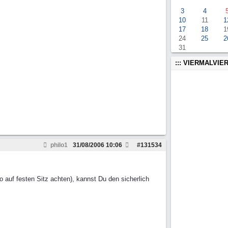
3
4
10
11
1
17
18
1
24
25
2
31
::: VIERMALVIER
philo1
31/08/2006
10:06
#
131534
o auf festen Sitz achten), kannst Du den sicherlich