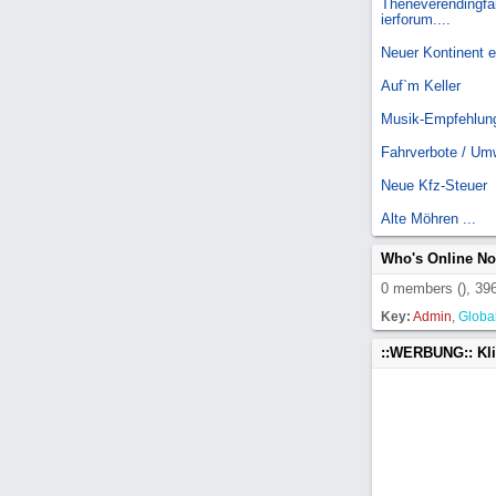
Theneverendingfai
ierforum....
Neuer Kontinent 
Auf`m Keller
Musik-Empfehlun
Fahrverbote / Um
Neue Kfz-Steuer
Alte Möhren ...
Who's Online N
0 members (), 396
Key:
Admin
,
Globa
::WERBUNG:: Kl