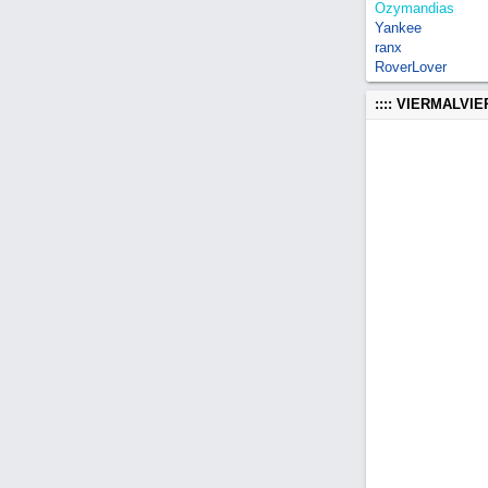
Ozymandias
Yankee
ranx
RoverLover
:::: VIERMALVI