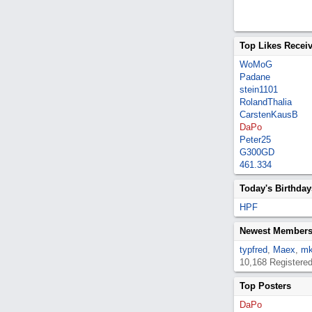
Top Likes Recei
WoMoG
Padane
stein1101
RolandThalia
CarstenKausB
DaPo
Peter25
G300GD
461.334
Today's Birthday
HPF
Newest Member
typfred
,
Maex
,
mk
10,168 Registere
Top Posters
DaPo