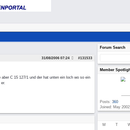
Forum Search
31/08/2006
07:24
#
131533
Member Spotlig
e aber C 15 127/1 und der hat unten ein loch wo so ein
 er.
Posts:
360
Joined: May 2002
M
T