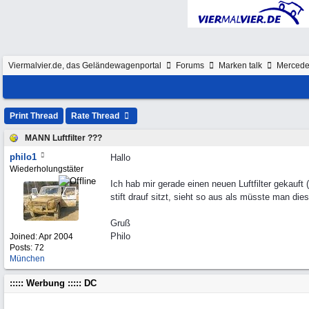
Viermalvier.de, das Geländewagenportal
Forums
Marken talk
Merced
Print Thread
Rate Thread
MANN Luftfilter ???
philo1
Hallo
Wiederholungstäter
Ich hab mir gerade einen neuen Luftfilter gekauft
stift drauf sitzt, sieht so aus als müsste man di
Gruß
Philo
Joined:
Apr 2004
Posts: 72
München
::::: Werbung ::::: DC