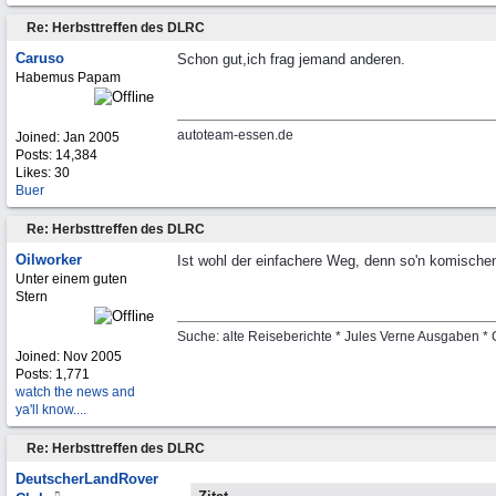
Re: Herbsttreffen des DLRC
Caruso
Schon gut,ich frag jemand anderen.
Habemus Papam
autoteam-essen.de
Joined:
Jan 2005
Posts: 14,384
Likes: 30
Buer
Re: Herbsttreffen des DLRC
Oilworker
Ist wohl der einfachere Weg, denn so'n komische
Unter einem guten
Stern
Suche: alte Reiseberichte * Jules Verne Ausgab
Joined:
Nov 2005
Posts: 1,771
watch the news and
ya'll know....
Re: Herbsttreffen des DLRC
DeutscherLandRover