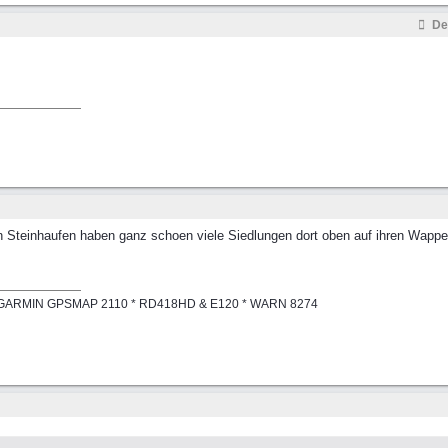
De
n Steinhaufen haben ganz schoen viele Siedlungen dort oben auf ihren Wappen
en * GARMIN GPSMAP 2110 * RD418HD & E120 * WARN 8274