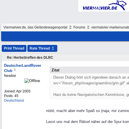
Viermalvier.de, das Geländewagenportal
Forums
viermalvier markenunab
Print Thread
Rate Thread
Re: Herbsttreffen des DLRC
DeutscherLandRover
Zitat
Club
Newbie
Dieser Dialog hört sich irgendwie danach an a
src="/forum_php/images/graemlins/grin.gif" al
Joined:
Apr 2005
Hast du keine Navigatorischen Kenntnisse, g
Posts: 45
Deutschland
nööö, macht aber mehr Spaß so (naja, mir zumind
Lasst uns mal dem Rätsel näher auf die Spur k