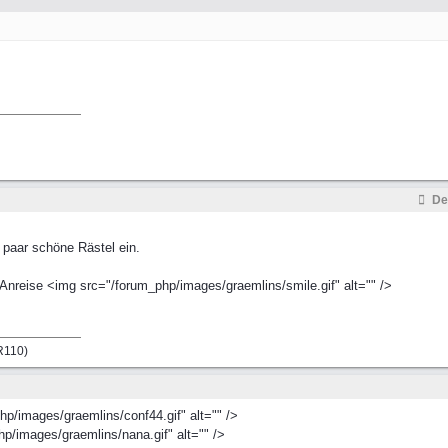
De
 paar schöne Rästel ein.
Anreise <img src="/forum_php/images/graemlins/smile.gif" alt="" />
LR110)
hp/images/graemlins/conf44.gif" alt="" />
php/images/graemlins/nana.gif" alt="" />