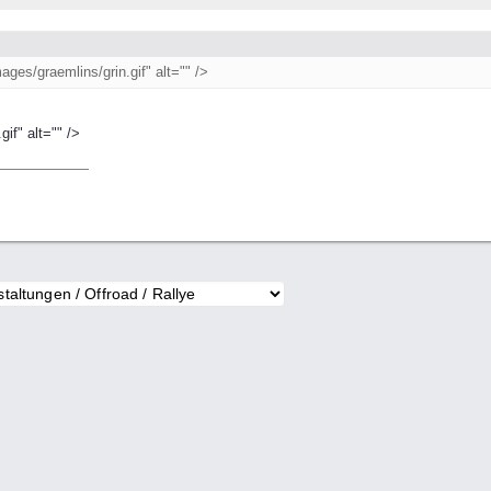
ges/graemlins/grin.gif" alt="" />
if" alt="" />