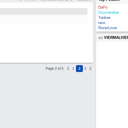
DaPo
Ozymandias
Yankee
ranx
RoverLover
:::: VIERMALVI
Page 2 of 3
1
2
3