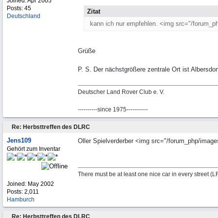
Joined:
Apr 2005
Posts: 45
Zitat
Deutschland
kann ich nur empfehlen. <img src="/forum_ph
Grüße
P. S. Der nächstgrößere zentrale Ort ist Albersd
Deutscher Land Rover Club e. V.
----------since 1975-----------
Re: Herbsttreffen des DLRC
Jens109
Oller Spielverderber <img src="/forum_php/images/
Gehört zum Inventar
There must be at least one nice car in every street (
Joined:
May 2002
Posts: 2,011
Hamburch
Re: Herbsttreffen des DLRC