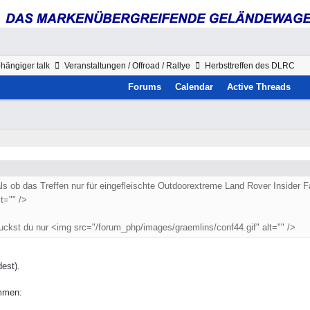
hängiger talk
Veranstaltungen / Offroad / Rallye
Herbsttreffen des DLRC
Forums
Calendar
Active Threads
ls ob das Treffen nur für eingefleischte Outdoorextreme Land Rover Insider F
t="" />
uckst du nur <img src="/forum_php/images/graemlins/conf44.gif" alt="" />
est).
ommen: