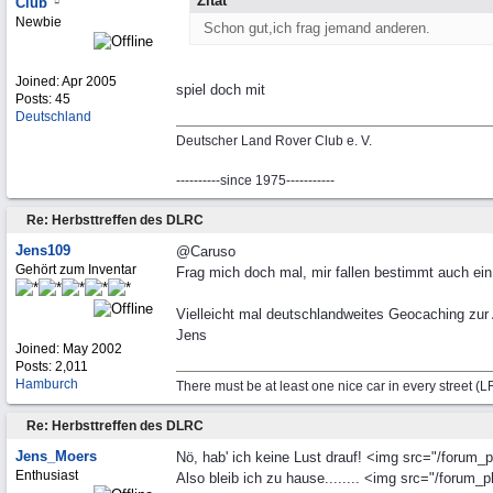
Zitat
Club
Newbie
Schon gut,ich frag jemand anderen.
Joined:
Apr 2005
spiel doch mit
Posts: 45
Deutschland
Deutscher Land Rover Club e. V.
----------since 1975-----------
Re: Herbsttreffen des DLRC
Jens109
@Caruso
Gehört zum Inventar
Frag mich doch mal, mir fallen bestimmt auch ein
Vielleicht mal deutschlandweites Geocaching zur 
Jens
Joined:
May 2002
Posts: 2,011
Hamburch
There must be at least one nice car in every street (
Re: Herbsttreffen des DLRC
Jens_Moers
Nö, hab' ich keine Lust drauf! <img src="/forum_p
Enthusiast
Also bleib ich zu hause........ <img src="/forum_