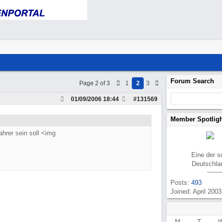
Forum Search
Page 2 of 3
1
2
3
01/09/2006
18:44
#
131569
Member Spotlig
ahrer sein soll <img
Eine der 
Deutschla
Posts:
493
Joined: April 2003
M
T