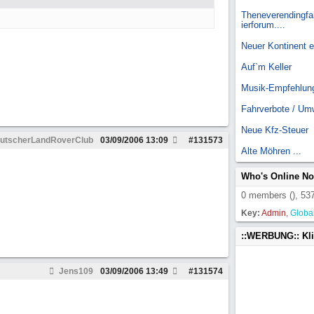
Theneverendingfai
ierforum....
Neuer Kontinent 
Auf`m Keller
Musik-Empfehlun
Fahrverbote / Um
Neue Kfz-Steuer
utscherLandRoverClub
03/09/2006
13:09
#
131573
Alte Möhren ...
Who's Online N
0 members (), 537
Key:
Admin
,
Globa
::WERBUNG:: Kl
Jens109
03/09/2006
13:49
#
131574