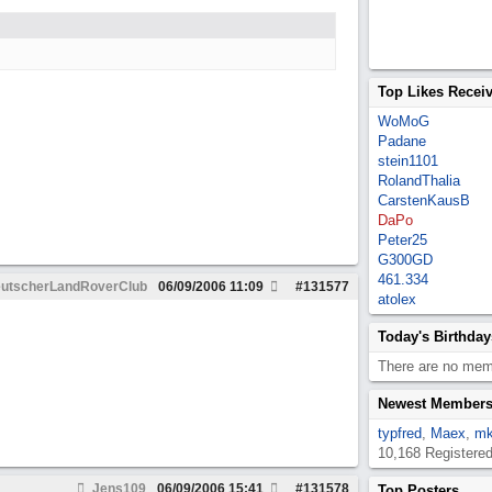
Top Likes Recei
WoMoG
Padane
stein1101
RolandThalia
CarstenKausB
DaPo
Peter25
G300GD
461.334
utscherLandRoverClub
06/09/2006
11:09
#
131577
atolex
Today's Birthday
There are no memb
Newest Member
typfred
,
Maex
,
mk
10,168 Registere
Jens109
06/09/2006
15:41
#
131578
Top Posters