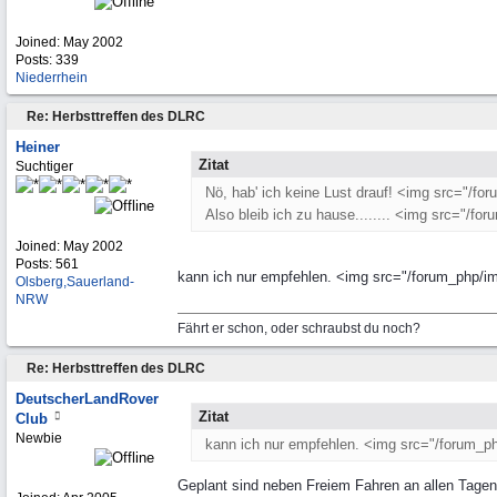
Joined:
May 2002
Posts: 339
Niederrhein
Re: Herbsttreffen des DLRC
Heiner
Zitat
Suchtiger
Nö, hab' ich keine Lust drauf! <img src="/for
Also bleib ich zu hause........ <img src="/fo
Joined:
May 2002
Posts: 561
kann ich nur empfehlen. <img src="/forum_php/im
Olsberg,Sauerland-
NRW
Fährt er schon, oder schraubst du noch?
Re: Herbsttreffen des DLRC
DeutscherLandRover
Zitat
Club
Newbie
kann ich nur empfehlen. <img src="/forum_ph
Geplant sind neben Freiem Fahren an allen Tagen e