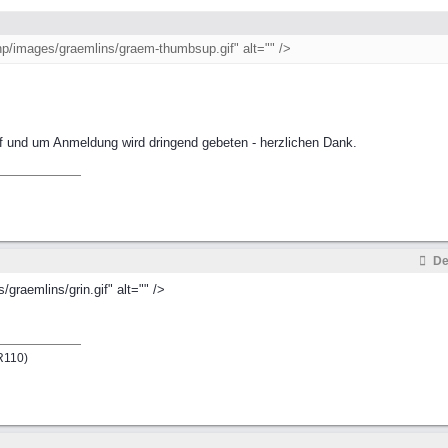
p/images/graemlins/graem-thumbsup.gif" alt="" />
orf und um Anmeldung wird dringend gebeten - herzlichen Dank.
De
graemlins/grin.gif" alt="" />
LR110)