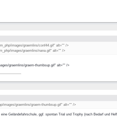
um_php/images/graemlins/conf44.gif" alt="" />
rum_php/images/graemlins/nana.gif" alt="" />
ages/graemlins/graem-thumbsup.gif" alt="" />
p/images/graemlins/graem-thumbsup.gif" alt="" />
ine Geländefahrschule, ggf. spontan Trial und Trophy (nach Bedarf und Helfer