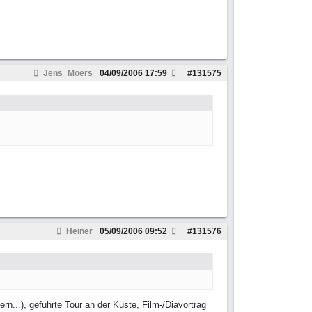
Jens_Moers
04/09/2006
17:59
#
131575
Heiner
05/09/2006
09:52
#
131576
n...), geführte Tour an der Küste, Film-/Diavortrag