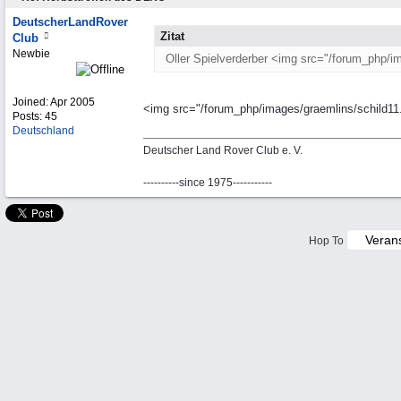
DeutscherLandRover
Zitat
Club
Newbie
Oller Spielverderber <img src="/forum_php/ima
Joined:
Apr 2005
<img src="/forum_php/images/graemlins/schild11.g
Posts: 45
Deutschland
Deutscher Land Rover Club e. V.
----------since 1975-----------
Hop To