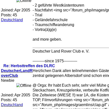
- 2 geführte Westküstentouren
Joined:
Apr 2005
- Nachtfahrt <img src="/forum_php/images/gra
Posts: 45
- Trial
Deutschland
- Geländefahrschule
- Traumschiffwanderung
- Vortra(ä)g(e)
and more geben.
Deutscher Land Rover Club e. V.
----------since 1975-----------
Re: Herbsttreffen des DLRC
DeutscherLandR
Herzlichen Dank allen teilnehmenden Gästen,
overClub
zentral gelegenen Albersdorf sind schon ein
Newbie
@ Orga: Ihr habt Euch sehr, sehr viel Mühe 
Steckachsen, Kreuzgelenke, verbeulte Kotflü
Joined:
Apr 2005
Die Zeltwiese (WIESE !!) war 1A, die Küsten
Posts: 45
TOP, Filmvorführungen <img src="/forum_ph
Deutschland
src="/forum_php/images/graemlins/clap.gif" a