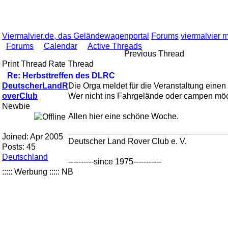
Viermalvier.de, das Geländewagenportal
Forums
viermalvier 
Forums
Calendar
Active Threads
Previous Thread
Print Thread
Rate Thread
Re: Herbsttreffen des DLRC
DeutscherLandR
Die Orga meldet für die Veranstaltung einen
overClub
Wer nicht ins Fahrgelände oder campen möcht
Newbie
Allen hier eine schöne Woche.
Joined:
Apr 2005
Deutscher Land Rover Club e. V.
Posts: 45
Deutschland
----------since 1975-----------
::::: Werbung ::::: NB