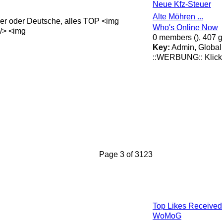
Neue Kfz-Steuer
Alte Möhren ...
der oder Deutsche, alles TOP <img
Who's Online Now
 /> <img
0 members (), 407 g
Key:
Admin
,
Globa
::WERBUNG:: Klick
Page 3 of 3
1
2
3
Top Likes Received
WoMoG