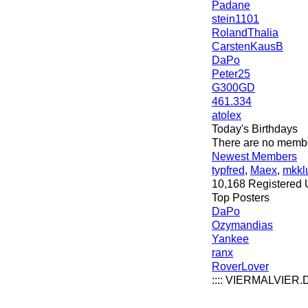
Padane
stein1101
RolandThalia
CarstenKausB
DaPo
Peter25
G300GD
461.334
atolex
Today's Birthdays
There are no member
Newest Members
typfred
,
Maex
,
mkkl
10,168 Registered 
Top Posters
DaPo
Ozymandias
Yankee
ranx
RoverLover
:::: VIERMALVIER