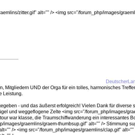
emlins/zitter.gif" alt="" /> <img src="/forum_php/images/graemli
DeutscherLa
 Mitgliedern UND der Orga für ein tolles, harmonisches Treffen
e Leistung.
gegeben - und das äußerst erfolgreich! Vielen Dank für divers
gel und weggeflogene Zelte <img src="/forum_php/images/graeml
tour war klasse, die Traumschiffwanderung ein interessantes Bo
p/images/graemlins/graem-thumbsup.gif" alt="" /> Stimmung su
lt="" /> <img src="/forum_php/images/graemlins/clap.gif" alt=""