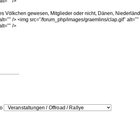
lt="" />
es Völkchen gewesen, Mitglieder oder nicht, Dänen, Niederlän
lt="" /> <img src="/forum_php/images/graemlins/clap.gif" alt=""
lt="" />
o