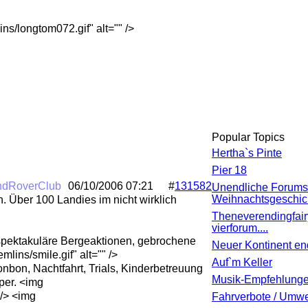
ns/longtom072.gif" alt="" />
Popular Topics
Hertha`s Pinte
Pier 18
ndRoverClub
06/10/2006
07:21
#
131582
Unendliche Forums
Weihnachtsgeschic
. Über 100 Landies im nicht wirklich
Theneverendingfair
vierforum....
e spektakuläre Bergeaktionen, gebrochene
Neuer Kontinent en
ins/smile.gif" alt="" />
Auf`m Keller
nbon, Nachtfahrt, Trials, Kinderbetreuung
Musik-Empfehlung
per. <img
 /> <img
Fahrverbote / Umwe