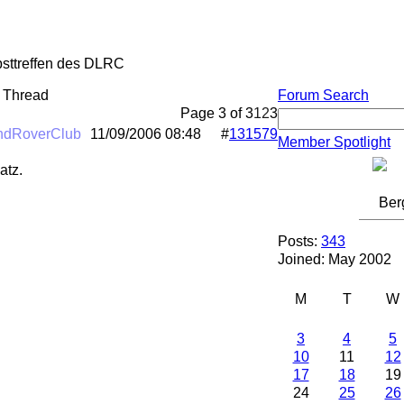
sttreffen des DLRC
 Thread
Forum Search
Page 3 of 3
1
2
3
ndRoverClub
11/09/2006
08:48
#
131579
Member Spotlight
atz.
Ber
Posts:
343
Joined: May 2002
M
T
W
3
4
5
10
11
12
17
18
19
24
25
26