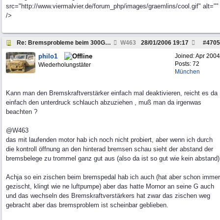
src="http://www.viermalvier.de/forum_php/images/graemlins/cool.gif" alt=""
/>
Re: Bremsprobleme beim 300GD, W460, Bj.82 die 2te
W463
28/01/2006
19:17
#
4705
philo1
Joined:
Apr 2004
Posts: 72
Wiederholungstäter
München
Kann man den Bremskraftverstärker einfach mal deaktivieren, reicht es da
einfach den unterdruck schlauch abzuziehen , muß man da irgenwas
beachten ?
@W463
das mit laufenden motor hab ich noch nicht probiert, aber wenn ich durch
die kontroll öffnung an den hinterad bremsen schau sieht der abstand der
bremsbelege zu trommel ganz gut aus (also da ist so gut wie kein abstand)
Achja so ein zischen beim bremspedal hab ich auch (hat aber schon immer
gezischt, klingt wie ne luftpumpe) aber das hatte Mornor an seine G auch
und das wechseln des Bremskraftverstärkers hat zwar das zischen weg
gebracht aber das bremsproblem ist scheinbar geblieben.