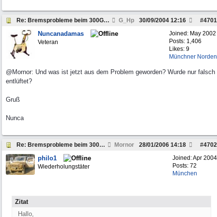
Re: Bremsprobleme beim 300GD, W460, Bj.80, Wer kennt das?
G_Hp
30/09/2004
12:16
#
4701
Nuncanadamas
Joined:
May 2002
Posts: 1,406
Veteran
Likes: 9
Münchner Norden
@Mornor: Und was ist jetzt aus dem Problem geworden? Wurde nur falsch
entlüftet?
Gruß
Nunca
Re: Bremsprobleme beim 300GD, W460, Bj.80, Wer ken
Mornor
28/01/2006
14:18
#
4702
philo1
Joined:
Apr 2004
Posts: 72
Wiederholungstäter
München
Zitat
Hallo,