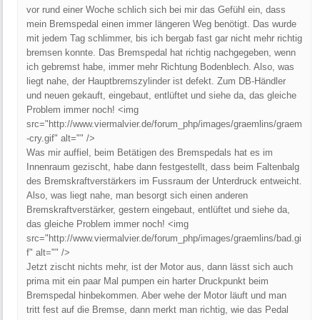
vor rund einer Woche schlich sich bei mir das Gefühl ein, dass
mein Bremspedal einen immer längeren Weg benötigt. Das wurde
mit jedem Tag schlimmer, bis ich bergab fast gar nicht mehr richtig
bremsen konnte. Das Bremspedal hat richtig nachgegeben, wenn
ich gebremst habe, immer mehr Richtung Bodenblech. Also, was
liegt nahe, der Hauptbremszylinder ist defekt. Zum DB-Händler
und neuen gekauft, eingebaut, entlüftet und siehe da, das gleiche
Problem immer noch! <img
src="http://www.viermalvier.de/forum_php/images/graemlins/graem
-cry.gif" alt="" />
Was mir auffiel, beim Betätigen des Bremspedals hat es im
Innenraum gezischt, habe dann festgestellt, dass beim Faltenbalg
des Bremskraftverstärkers im Fussraum der Unterdruck entweicht.
Also, was liegt nahe, man besorgt sich einen anderen
Bremskraftverstärker, gestern eingebaut, entlüftet und siehe da,
das gleiche Problem immer noch! <img
src="http://www.viermalvier.de/forum_php/images/graemlins/bad.gi
f" alt="" />
Jetzt zischt nichts mehr, ist der Motor aus, dann lässt sich auch
prima mit ein paar Mal pumpen ein harter Druckpunkt beim
Bremspedal hinbekommen. Aber wehe der Motor läuft und man
tritt fest auf die Bremse, dann merkt man richtig, wie das Pedal