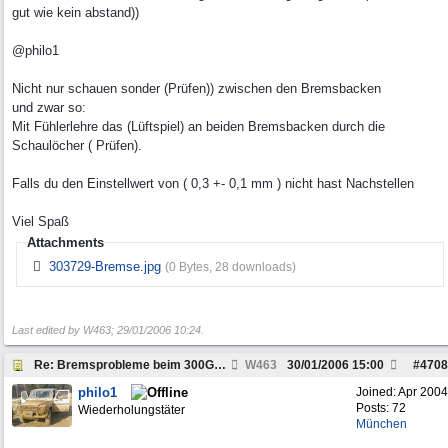
gut wie kein abstand))
@philo1
Nicht nur schauen sonder (Prüfen)) zwischen den Bremsbacken
und zwar so:
Mit Fühlerlehre das (Lüftspiel) an beiden Bremsbacken durch die
Schaulöcher ( Prüfen).
Falls du den Einstellwert von ( 0,3 +- 0,1 mm ) nicht hast Nachstellen
Viel Spaß
Attachments
303729-Bremse.jpg
(0 Bytes, 28 downloads)
Last edited by W463;
29/01/2006
10:24
.
Re: Bremsprobleme beim 300GD, W460, Bj.82 die 2te
W463
30/01/2006
15:00
#
4708
philo1
Joined:
Apr 2004
Posts: 72
Wiederholungstäter
München