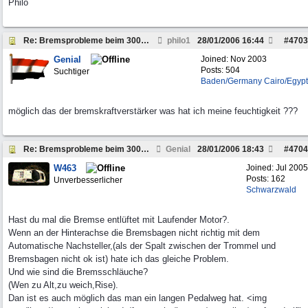
Philo
Re: Bremsprobleme beim 300GD, W460, Bj.80, Wer ken
philo1
28/01/2006
16:44
#
4703
Genial
Joined:
Nov 2003
Posts: 504
Suchtiger
Baden/Germany Cairo/Egypt
möglich das der bremskraftverstärker was hat ich meine feuchtigkeit ???
Re: Bremsprobleme beim 300GD, W460, Bj.80, Wer ken
Genial
28/01/2006
18:43
#
4704
W463
Joined:
Jul 2005
Posts: 162
Unverbesserlicher
Schwarzwald
Hast du mal die Bremse entlüftet mit Laufender Motor?.
Wenn an der Hinterachse die Bremsbagen nicht richtig mit dem
Automatische Nachsteller,(als der Spalt zwischen der Trommel und
Bremsbagen nicht ok ist) hate ich das gleiche Problem.
Und wie sind die Bremsschläuche?
(Wen zu Alt,zu weich,Rise).
Dan ist es auch möglich das man ein langen Pedalweg hat. <img