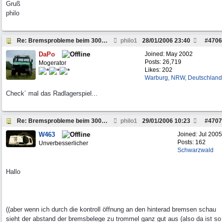
Gruß
philo
Re: Bremsprobleme beim 300GD, W460, Bj.82 die 2te
philo1
28/01/2006
23:40
#
4706
DaPo
Joined:
May 2002
Posts: 26,719
Mogerator
Likes: 202
Warburg, NRW, Deutschland
Check´ mal das Radlagerspiel...
Re: Bremsprobleme beim 300GD, W460, Bj.82 die 2te
philo1
29/01/2006
10:23
#
4707
W463
Joined:
Jul 2005
Posts: 162
Unverbesserlicher
Schwarzwald
Hallo
((aber wenn ich durch die kontroll öffnung an den hinterad bremsen schau
sieht der abstand der bremsbelege zu trommel ganz gut aus (also da ist so