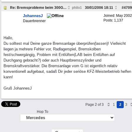
Re: Bremsprobleme beim 300GD, W460, Bj.82 die 2te
philo1
30/01/2006
18:11
#
4709
JohannesJ
Joined:
May 2002
Posts: 1,137
Dauerbrenner
Hallo,
Du solltest mal Deine ganze Bremsanlage überprüfen(lassen)! Vielleicht
liegen ja mehrere Fehler vor, Radlagerspiel, Bremskolben
fest/schwergängig, Problem mit Entlüften(LAB beim Entlüften auf
Durchgang gebracht?) oder auch Hauptbremszylinder und
Bremskraftverstärker. Die Bremsanlage vom G ist eigentlich relativ
konventionell aufgebaut, sadaß Dir jeder seriöse KFZ-Meisterbetrieb helfen
kann!
Gruß JohannesJ
Page 2 of 3
1
2
3
Hop To