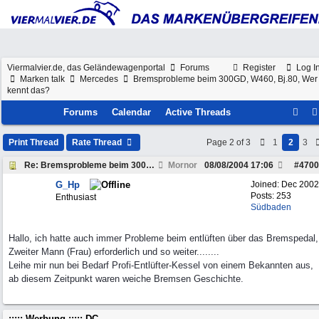
Viermalvier.de, das Geländewagenportal
Forums
Register
Log I
Marken talk
Mercedes
Bremsprobleme beim 300GD, W460, Bj.80, Wer
kennt das?
Forums
Calendar
Active Threads
Print Thread
Rate Thread
Page 2 of 3
1
2
3
Re: Bremsprobleme beim 300GD, W460, Bj.80, Wer kennt das?
Mornor
08/08/2004
17:06
#
4700
G_Hp
Joined:
Dec 2002
Posts: 253
Enthusiast
Südbaden
Hallo, ich hatte auch immer Probleme beim entlüften über das Bremspedal,
Zweiter Mann (Frau) erforderlich und so weiter........
Leihe mir nun bei Bedarf Profi-Entlüfter-Kessel von einem Bekannten aus,
ab diesem Zeitpunkt waren weiche Bremsen Geschichte.
::::: Werbung ::::: DC