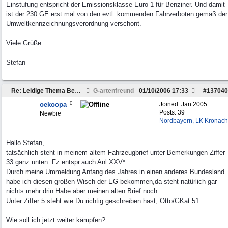
Einstufung entspricht der Emissionsklasse Euro 1 für Benziner. Und damit
ist der 230 GE erst mal von den evtl. kommenden Fahrverboten gemäß der
Umweltkennzeichnungsverordnung verschont.
Viele Grüße
Stefan
Re: Leidige Thema Besteuerung
G-artenfreund
01/10/2006
17:33
#
137040
oekoopa
Joined:
Jan 2005
Posts: 39
Newbie
Nordbayern, LK Kronach
Hallo Stefan,
tatsächlich steht in meinem altem Fahrzeugbrief unter Bemerkungen Ziffer
33 ganz unten: Fz entspr.auch Anl.XXV*.
Durch meine Ummeldung Anfang des Jahres in einen anderes Bundesland
habe ich diesen großen Wisch der EG bekommen,da steht natürlich gar
nichts mehr drin.Habe aber meinen alten Brief noch.
Unter Ziffer 5 steht wie Du richtig geschreiben hast, Otto/GKat 51.
Wie soll ich jetzt weiter kämpfen?