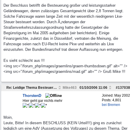
Der Beschluss betrifft die Besteuerung großer und leistungsstarker
Geländewagen, deren zulässiges Gesamtgewicht über 2,8 Tonnen liegt.
Solche Fahrzeuge waren lange Zeit mit der wesentlich niedrigeren Lkw-
Steuer besteuert worden. Durch Ã„nderungen der
Straßenverkehrszulassungsordnung hatte der Gesetzgeber die
Begünstigung im Mai 2005 aufgehoben (wir berichteten). Einige
Finanzgerichte, zuletzt das in Düsseldorf, vertraten die Meinung, die
Fahrzeuge seien nach EU-Recht keine Pkw und weiterhin als Lkw
einzustufen. Der Bundesfinanzhof trat dieser Auffassung nun entgegen.
Es sieht schlecht aus !!!
<img src="/forum_php/images/graemlins/graem-thumbsdown.gif" alt="" />
<img src="/forum_php/images/graemlins/mad.gif" alt="" /> Gruß Mike !!!
Re: Leidige Thema Besteuerung
Mike463
01/10/2006
11:06
#
137038
ThorstenD
Joined:
May 2002
Posts: 4,801
Hier geht gar nichts mehr
bei Bremen
Moin,
Leute, Bitte! In diesem BESCHLUSS (KEIN Urteil!!!) ging es zunächst
lediglich um eine AdV (Aussetzung des Vollzuges) zu diesem Thema. Der