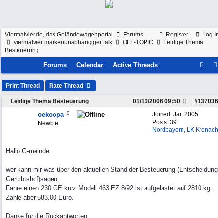
Viermalvier.de, das Geländewagenportal
Forums
Register
Log I
viermalvier markenunabhängiger talk
OFF-TOPIC
Leidige Thema
Besteuerung
Forums
Calendar
Active Threads
Print Thread
Rate Thread
Leidige Thema Besteuerung
01/10/2006
09:50
#
137036
oekoopa
Joined:
Jan 2005
Posts: 39
Newbie
Nordbayern, LK Kronach
Hallo G-meinde
wer kann mir was über den aktuellen Stand der Besteuerung (Entscheidung
Gerichtshof)sagen.
Fahre einen 230 GE kurz Modell 463 EZ 8/92 ist aufgelastet auf 2810 kg.
Zahle aber 583,00 Euro.
Danke für die Rückantworten