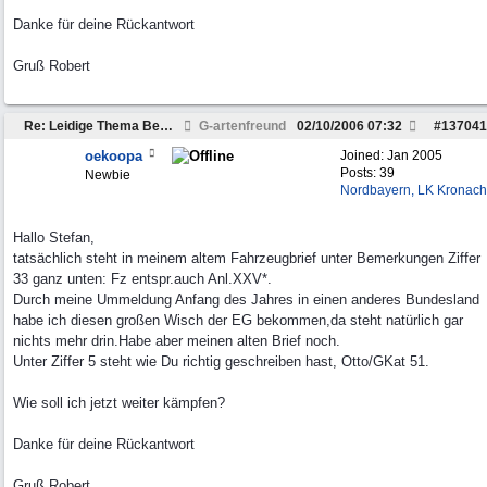
Danke für deine Rückantwort
Gruß Robert
Re: Leidige Thema Besteuerung
G-artenfreund
02/10/2006
07:32
#
137041
oekoopa
Joined:
Jan 2005
Posts: 39
Newbie
Nordbayern, LK Kronach
Hallo Stefan,
tatsächlich steht in meinem altem Fahrzeugbrief unter Bemerkungen Ziffer
33 ganz unten: Fz entspr.auch Anl.XXV*.
Durch meine Ummeldung Anfang des Jahres in einen anderes Bundesland
habe ich diesen großen Wisch der EG bekommen,da steht natürlich gar
nichts mehr drin.Habe aber meinen alten Brief noch.
Unter Ziffer 5 steht wie Du richtig geschreiben hast, Otto/GKat 51.
Wie soll ich jetzt weiter kämpfen?
Danke für deine Rückantwort
Gruß Robert