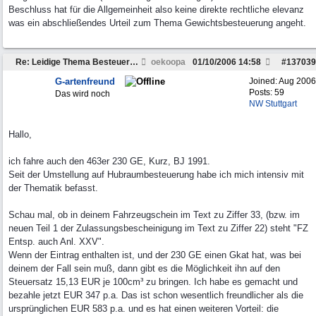
Beschluss hat für die Allgemeinheit also keine direkte rechtliche elevanz
was ein abschließendes Urteil zum Thema Gewichtsbesteuerung angeht.
Re: Leidige Thema Besteuerung
oekoopa
01/10/2006
14:58
#
137039
G-artenfreund
Joined:
Aug 2006
Posts: 59
Das wird noch
NW Stuttgart
Hallo,
ich fahre auch den 463er 230 GE, Kurz, BJ 1991.
Seit der Umstellung auf Hubraumbesteuerung habe ich mich intensiv mit
der Thematik befasst.
Schau mal, ob in deinem Fahrzeugschein im Text zu Ziffer 33, (bzw. im
neuen Teil 1 der Zulassungsbescheinigung im Text zu Ziffer 22) steht "FZ
Entsp. auch Anl. XXV".
Wenn der Eintrag enthalten ist, und der 230 GE einen Gkat hat, was bei
deinem der Fall sein muß, dann gibt es die Möglichkeit ihn auf den
Steuersatz 15,13 EUR je 100cm³ zu bringen. Ich habe es gemacht und
bezahle jetzt EUR 347 p.a. Das ist schon wesentlich freundlicher als die
ursprünglichen EUR 583 p.a. und es hat einen weiteren Vorteil: die