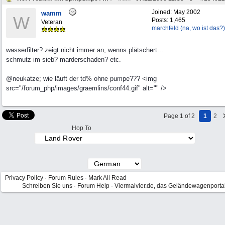
Joined:
May 2002
wamm
W
Posts: 1,465
Veteran
marchfeld (na, wo ist das?)
wasserfilter? zeigt nicht immer an, wenns plätschert...
schmutz im sieb? marderschaden? etc.
@neukatze; wie läuft der td% ohne pumpe??? <img
src="/forum_php/images/graemlins/conf44.gif" alt="" />
Page 1 of 2
1
2
Hop To
Privacy Policy
·
Forum Rules
·
Mark All Read
Schreiben Sie uns
·
Forum Help
·
Viermalvier.de, das Geländewagenporta