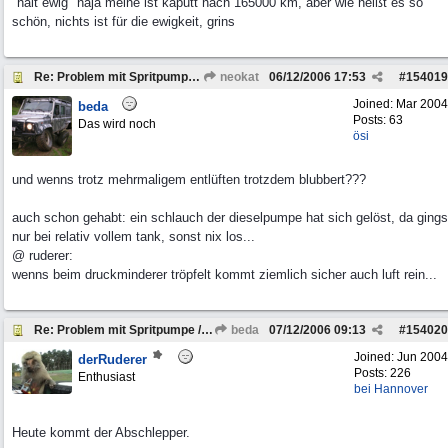
"hält ewig" naja meine ist kaputt nach 165000 km, aber wie heißt es so
schön, nichts ist für die ewigkeit, grins
Re: Problem mit Spritpumpe / Gasannahme
neokat
06/12/2006
17:53
#
154019
Joined:
Mar 2004
beda
Posts: 63
Das wird noch
ösi
und wenns trotz mehrmaligem entlüften trotzdem blubbert???
auch schon gehabt: ein schlauch der dieselpumpe hat sich gelöst, da gings
nur bei relativ vollem tank, sonst nix los...
@ ruderer:
wenns beim druckminderer tröpfelt kommt ziemlich sicher auch luft rein...
Re: Problem mit Spritpumpe / Gasannahme
beda
07/12/2006
09:13
#
154020
Joined:
Jun 2004
derRuderer
Posts: 226
Enthusiast
bei Hannover
Heute kommt der Abschlepper.