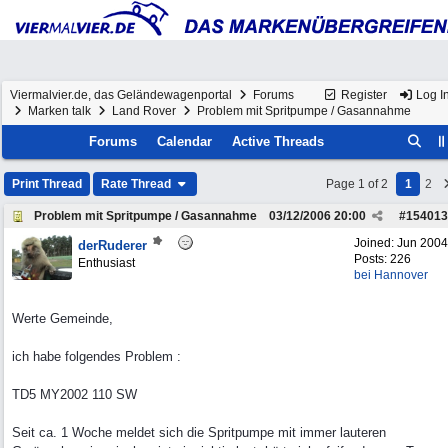
Viermalvier.de, das Geländewagenportal
Forums
Register
Log I
Marken talk
Land Rover
Problem mit Spritpumpe / Gasannahme
Forums
Calendar
Active Threads
Print Thread
Rate Thread
Page 1 of 2
1
2
Problem mit Spritpumpe / Gasannahme
03/12/2006
20:00
#
154013
Joined:
Jun 2004
derRuderer
Posts: 226
Enthusiast
bei Hannover
Werte Gemeinde,
ich habe folgendes Problem :
TD5 MY2002 110 SW
Seit ca. 1 Woche meldet sich die Spritpumpe mit immer lauteren