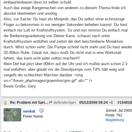
einbaut/einbauen lässt ist selber schuld.
Auch das ewige Bangemachen von anderen zu diesem Thema finde ich
absolut übertrieben und unnötig.
Also, zur Sache: Du hast ein Miniprob, das Du selbst ohne schmutzige
Finger zu bekommen in nur wenigen Sekunden beheben kannst. Du hast
einfach nur Luft im Kraftstoffsystem. So und nun nimmst Du einfach mal
die Bedienungsanleitung von Deiner Karre, schaust nach unter
Kraftstoffsystem entlüften und ziehst die dort beschriebene Miniaktion
durch. Wirst schon sehn: Die Pumpe schreit nicht mehr und Du hast wieder
20-30tkm Ruhe. Glaub mir, dazu mußt Du nicht mal in eine Werkstatt
fahren, das kann echt jeder selbst machen!!!
Mein Def hat jetzt über 90tkm auf der Uhr und ich mußte auch schon 2-3
mal entlüften, aber glaubt mir die Dieselpumpe vom Td% hält ewig und
vergeßt die schlechten Märchen darüber. <img
src="/forum_php/images/graemlins/grin.gif" alt="" />
Beste Grüße, Gery.
Re: Problem mit Spritpumpe / Gasannahme
defendertiger
05/12/2006
09:24
#
154018
Joined:
Jul 2003
neokat
Posts: 762
Freier Name
Magdeburg