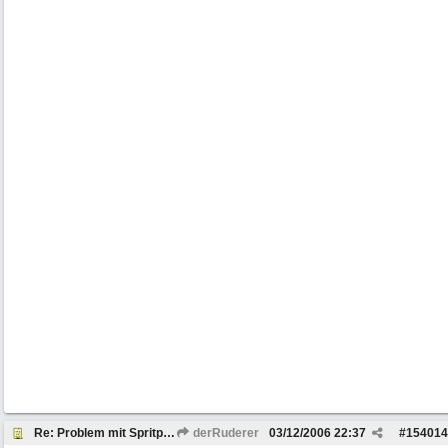
Re: Problem mit Spritpumpe / Gasannahme
derRuderer
03/12/2006
22:37
#
154014