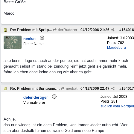
Beste Grüße
Marco
Re: Problem mit Spritpumpe / Gasannahme
derRuderer
04/12/2006
21:26
#
154016
Joined:
Jul 2003
neokat
Posts: 762
Freier Name
Magdeburg
also bei mir lage es auch an der pumpe, die hat auch immer mehr krach
gemacht selbst im stand bei zündung "ein" jetzt geht sie garnicht mehr,
fahre ich eben ohne keine ahnung wie aber es geht.
Re: Problem mit Spritpumpe / Gasannahme
neokat
04/12/2006
22:47
#
154017
Joined:
Jul 2003
defendertiger
Posts: 281
Viermalvierer
südlich vom Nordpol
Ach je,
das nun wieder, ist ein altes Problem, was immer wieder auftaucht. Wer
sich aber deshalb für ein schweine-Geld eine neue Pumpe