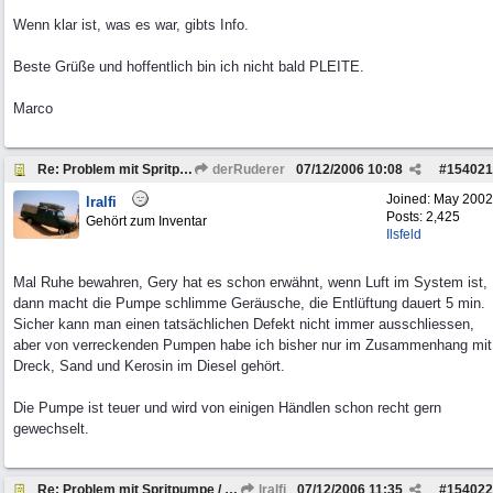
Wenn klar ist, was es war, gibts Info.
Beste Grüße und hoffentlich bin ich nicht bald PLEITE.
Marco
Re: Problem mit Spritpumpe / Gasannahme
derRuderer
07/12/2006
10:08
#
154021
Joined:
May 2002
lralfi
Posts: 2,425
Gehört zum Inventar
Ilsfeld
Mal Ruhe bewahren, Gery hat es schon erwähnt, wenn Luft im System ist,
dann macht die Pumpe schlimme Geräusche, die Entlüftung dauert 5 min.
Sicher kann man einen tatsächlichen Defekt nicht immer ausschliessen,
aber von verreckenden Pumpen habe ich bisher nur im Zusammenhang mit
Dreck, Sand und Kerosin im Diesel gehört.
Die Pumpe ist teuer und wird von einigen Händlen schon recht gern
gewechselt.
Re: Problem mit Spritpumpe / Gasannahme
lralfi
07/12/2006
11:35
#
154022