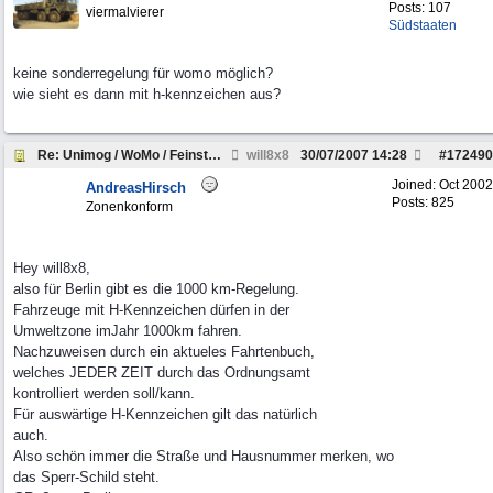
Posts: 107
viermalvierer
Südstaaten
keine sonderregelung für womo möglich?
wie sieht es dann mit h-kennzeichen aus?
Re: Unimog / WoMo / Feinstaub?!
will8x8
30/07/2007
14:28
#
172490
Joined:
Oct 2002
AndreasHirsch
Posts: 825
Zonenkonform
Hey will8x8,
also für Berlin gibt es die 1000 km-Regelung.
Fahrzeuge mit H-Kennzeichen dürfen in der
Umweltzone imJahr 1000km fahren.
Nachzuweisen durch ein aktueles Fahrtenbuch,
welches JEDER ZEIT durch das Ordnungsamt
kontrolliert werden soll/kann.
Für auswärtige H-Kennzeichen gilt das natürlich
auch.
Also schön immer die Straße und Hausnummer merken, wo
das Sperr-Schild steht.