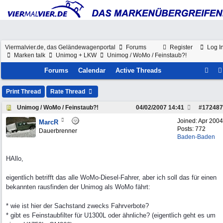
Viermalvier.de, das Geländewagenportal
Forums
Register
Log I
Marken talk
Unimog + LKW
Unimog / WoMo / Feinstaub?!
Forums
Calendar
Active Threads
Print Thread
Rate Thread
Unimog / WoMo / Feinstaub?!
04/02/2007
14:41
#
172487
Joined:
Apr 2004
MarcR
Posts: 772
Dauerbrenner
Baden-Baden
HAllo,
eigentlich betrifft das alle WoMo-Diesel-Fahrer, aber ich soll das für einen
bekannten rausfinden der Unimog als WoMo fährt:
* wie ist hier der Sachstand zwecks Fahrverbote?
* gibt es Feinstaubfilter für U1300L oder ähnliche? (eigentlich geht es um