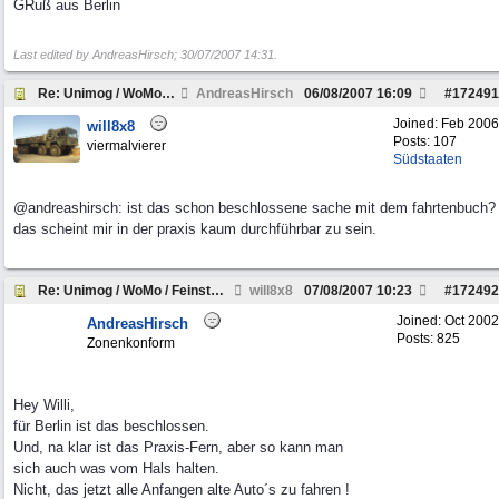
GRuß aus Berlin
Last edited by AndreasHirsch;
30/07/2007
14:31
.
Re: Unimog / WoMo / Feinstaub?!
AndreasHirsch
06/08/2007
16:09
#
172491
Joined:
Feb 2006
will8x8
Posts: 107
viermalvierer
Südstaaten
@andreashirsch: ist das schon beschlossene sache mit dem fahrtenbuch?
das scheint mir in der praxis kaum durchführbar zu sein.
Re: Unimog / WoMo / Feinstaub?!
will8x8
07/08/2007
10:23
#
172492
Joined:
Oct 2002
AndreasHirsch
Posts: 825
Zonenkonform
Hey Willi,
für Berlin ist das beschlossen.
Und, na klar ist das Praxis-Fern, aber so kann man
sich auch was vom Hals halten.
Nicht, das jetzt alle Anfangen alte Auto´s zu fahren !