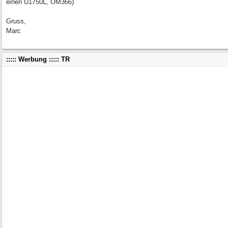
einen U1750L, OM366)
Gruss,
Marc
::::: Werbung ::::: TR