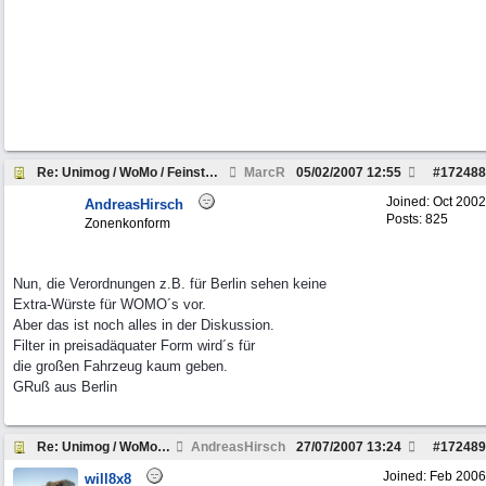
Re: Unimog / WoMo / Feinstaub?!
MarcR
05/02/2007
12:55
#
172488
Joined:
Oct 2002
AndreasHirsch
Posts: 825
Zonenkonform
Nun, die Verordnungen z.B. für Berlin sehen keine
Extra-Würste für WOMO´s vor.
Aber das ist noch alles in der Diskussion.
Filter in preisadäquater Form wird´s für
die großen Fahrzeug kaum geben.
GRuß aus Berlin
Re: Unimog / WoMo / Feinstaub?!
AndreasHirsch
27/07/2007
13:24
#
172489
Joined:
Feb 2006
will8x8