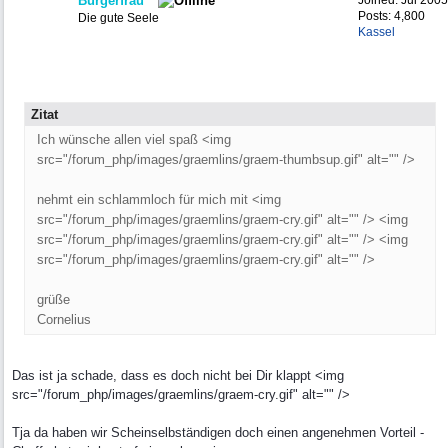
Burgerfrau
Joined:
Jul 2005
Posts: 4,800
Die gute Seele
Kassel
Zitat
Ich wünsche allen viel spaß <img
src="/forum_php/images/graemlins/graem-thumbsup.gif" alt="" />
nehmt ein schlammloch für mich mit <img
src="/forum_php/images/graemlins/graem-cry.gif" alt="" /> <img
src="/forum_php/images/graemlins/graem-cry.gif" alt="" /> <img
src="/forum_php/images/graemlins/graem-cry.gif" alt="" />
grüße
Cornelius
Das ist ja schade, dass es doch nicht bei Dir klappt <img
src="/forum_php/images/graemlins/graem-cry.gif" alt="" />
Tja da haben wir Scheinselbständigen doch einen angenehmen Vorteil -