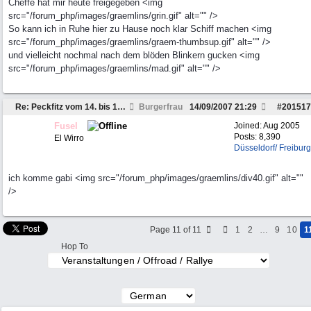
Cheffe hat mir heute freigegeben <img
src="/forum_php/images/graemlins/grin.gif" alt="" />
So kann ich in Ruhe hier zu Hause noch klar Schiff machen <img
src="/forum_php/images/graemlins/graem-thumbsup.gif" alt="" />
und vielleicht nochmal nach dem blöden Blinkern gucken <img
src="/forum_php/images/graemlins/mad.gif" alt="" />
Re: Peckfitz vom 14. bis 16. September ?
Burgerfrau
14/09/2007
21:29
#
201517
Fusel
Joined:
Aug 2005
Posts: 8,390
El Wirro
Düsseldorf/ Freiburg
ich komme gabi <img src="/forum_php/images/graemlins/div40.gif" alt=""
/>
Page 11 of 11
1
2
…
9
10
1
Hop To