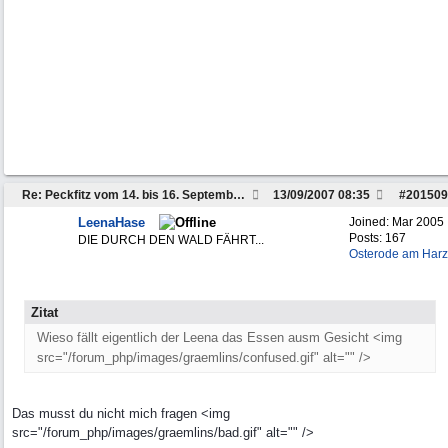
Re: Peckfitz vom 14. bis 16. September ?
13/09/2007
08:35
#
201509
LeenaHase
Joined:
Mar 2005
Posts: 167
DIE DURCH DEN WALD FÄHRT...
Osterode am Harz
Zitat
Wieso fällt eigentlich der Leena das Essen ausm Gesicht <img
src="/forum_php/images/graemlins/confused.gif" alt="" />
Das musst du nicht mich fragen <img
src="/forum_php/images/graemlins/bad.gif" alt="" />