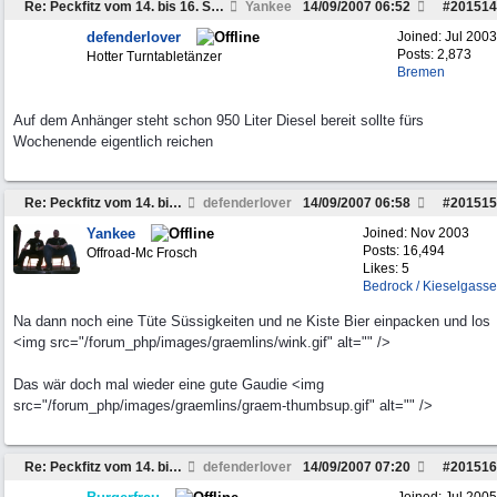
Re: Peckfitz vom 14. bis 16. September ?
Yankee
14/09/2007
06:52
#
201514
defenderlover
Joined:
Jul 2003
Posts: 2,873
Hotter Turntabletänzer
Bremen
Auf dem Anhänger steht schon 950 Liter Diesel bereit sollte fürs
Wochenende eigentlich reichen
Re: Peckfitz vom 14. bis 16. September ?
defenderlover
14/09/2007
06:58
#
201515
Yankee
Joined:
Nov 2003
Posts: 16,494
Offroad-Mc Frosch
Likes: 5
Bedrock / Kieselgasse
Na dann noch eine Tüte Süssigkeiten und ne Kiste Bier einpacken und los
<img src="/forum_php/images/graemlins/wink.gif" alt="" />
Das wär doch mal wieder eine gute Gaudie <img
src="/forum_php/images/graemlins/graem-thumbsup.gif" alt="" />
Re: Peckfitz vom 14. bis 16. September ?
defenderlover
14/09/2007
07:20
#
201516