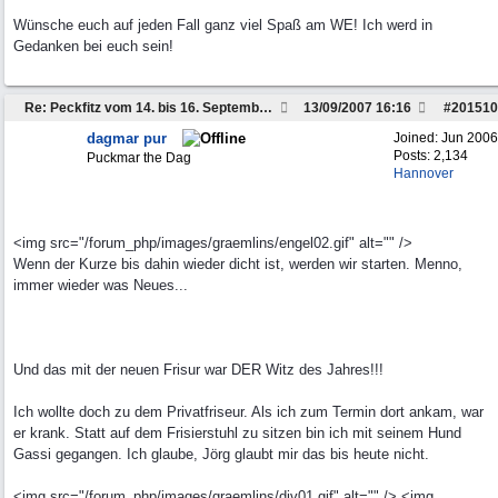
Wünsche euch auf jeden Fall ganz viel Spaß am WE! Ich werd in
Gedanken bei euch sein!
Re: Peckfitz vom 14. bis 16. September ?
13/09/2007
16:16
#
201510
dagmar pur
Joined:
Jun 2006
Posts: 2,134
Puckmar the Dag
Hannover
<img src="/forum_php/images/graemlins/engel02.gif" alt="" />
Wenn der Kurze bis dahin wieder dicht ist, werden wir starten. Menno,
immer wieder was Neues...
Und das mit der neuen Frisur war DER Witz des Jahres!!!
Ich wollte doch zu dem Privatfriseur. Als ich zum Termin dort ankam, war
er krank. Statt auf dem Frisierstuhl zu sitzen bin ich mit seinem Hund
Gassi gegangen. Ich glaube, Jörg glaubt mir das bis heute nicht.
<img src="/forum_php/images/graemlins/div01.gif" alt="" /> <img