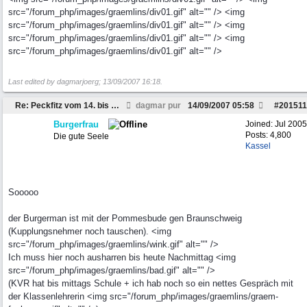
src="/forum_php/images/graemlins/div01.gif" alt="" /> <img
src="/forum_php/images/graemlins/div01.gif" alt="" /> <img
src="/forum_php/images/graemlins/div01.gif" alt="" /> <img
src="/forum_php/images/graemlins/div01.gif" alt="" />
Last edited by dagmarjoerg;
13/09/2007
16:18
.
Re: Peckfitz vom 14. bis 16. September ?
dagmar pur
14/09/2007
05:58
#
201511
Burgerfrau
Joined:
Jul 2005
Posts: 4,800
Die gute Seele
Kassel
Sooooo
der Burgerman ist mit der Pommesbude gen Braunschweig
(Kupplungsnehmer noch tauschen). <img
src="/forum_php/images/graemlins/wink.gif" alt="" />
Ich muss hier noch ausharren bis heute Nachmittag <img
src="/forum_php/images/graemlins/bad.gif" alt="" />
(KVR hat bis mittags Schule + ich hab noch so ein nettes Gespräch mit
der Klassenlehrerin <img src="/forum_php/images/graemlins/graem-