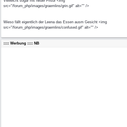
Vielleicht sogar mit neuer Frisur <img
src="/forum_php/images/graemlins/grin.gif" alt="" />
Wieso fällt eigentlich der Leena das Essen ausm Gesicht <img
src="/forum_php/images/graemlins/confused.gif" alt="" />
::::: Werbung ::::: NB