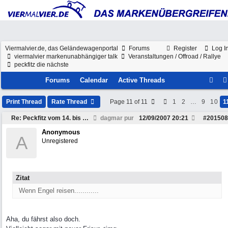
Viermalvier.de, das Geländewagenportal
Forums
Register
Log I
viermalvier markenunabhängiger talk
Veranstaltungen / Offroad / Rallye
peckfitz die nächste
Forums
Calendar
Active Threads
Print Thread
Rate Thread
Page 11 of 11
1
2
…
9
10
1
Re: Peckfitz vom 14. bis 16. September ?
dagmar pur
12/09/2007
20:21
#
201508
Anonymous
A
Unregistered
Zitat
Wenn Engel reisen............
Aha, du fährst also doch.