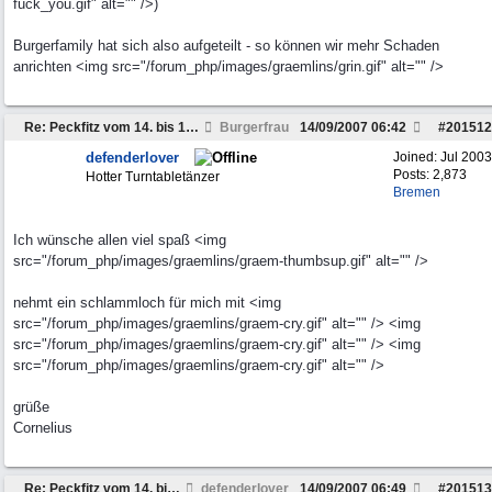
fuck_you.gif" alt="" />)
Burgerfamily hat sich also aufgeteilt - so können wir mehr Schaden
anrichten <img src="/forum_php/images/graemlins/grin.gif" alt="" />
Re: Peckfitz vom 14. bis 16. September ?
Burgerfrau
14/09/2007
06:42
#
201512
defenderlover
Joined:
Jul 2003
Posts: 2,873
Hotter Turntabletänzer
Bremen
Ich wünsche allen viel spaß <img
src="/forum_php/images/graemlins/graem-thumbsup.gif" alt="" />
nehmt ein schlammloch für mich mit <img
src="/forum_php/images/graemlins/graem-cry.gif" alt="" /> <img
src="/forum_php/images/graemlins/graem-cry.gif" alt="" /> <img
src="/forum_php/images/graemlins/graem-cry.gif" alt="" />
grüße
Cornelius
Re: Peckfitz vom 14. bis 16. September ?
defenderlover
14/09/2007
06:49
#
201513