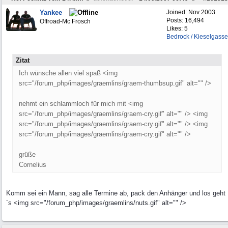
Yankee
Joined:
Nov 2003
Posts: 16,494
Offroad-Mc Frosch
Likes: 5
Bedrock / Kieselgasse
Zitat
Ich wünsche allen viel spaß <img
src="/forum_php/images/graemlins/graem-thumbsup.gif" alt="" />
nehmt ein schlammloch für mich mit <img
src="/forum_php/images/graemlins/graem-cry.gif" alt="" /> <img
src="/forum_php/images/graemlins/graem-cry.gif" alt="" /> <img
src="/forum_php/images/graemlins/graem-cry.gif" alt="" />
grüße
Cornelius
Komm sei ein Mann, sag alle Termine ab, pack den Anhänger und los geht
´s <img src="/forum_php/images/graemlins/nuts.gif" alt="" />