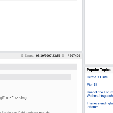
Zappa
05/10/2007
23:56
#
207409
Popular Topics
Hertha`s Pinte
Pier 18
Unendliche Forum
Weihnachtsgesch
if" alt="" /> <img
Theneverendingfai
ierforum....
für kleines Geld kopieren und als