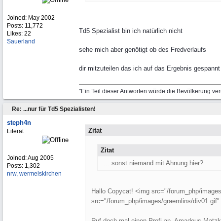
Joined:
May 2002
Posts: 11,772
Td5 Spezialist bin ich natürlich nicht
Likes: 22
Sauerland
sehe mich aber genötigt ob des Fredverlaufs
dir mitzuteilen das ich auf das Ergebnis gespannt
"Ein Teil dieser Antworten würde die Bevölkerung ve
Re: ...nur für Td5 Spezialisten!
steph4n
Zitat
Literat
Zitat
Joined:
Aug 2005
....sonst niemand mit Ahnung hier?
Posts: 1,302
nrw, wermelskirchen
Hallo Copycat! <img src="/forum_php/images/g
src="/forum_php/images/graemlins/div01.gif" 
Ruf doch mal einen Profi an. Amadeus Matzke