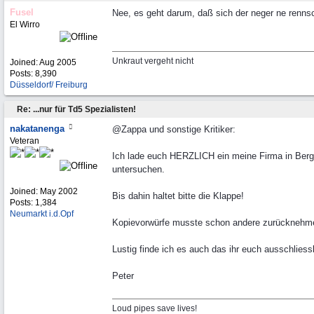
Fusel
Nee, es geht darum, daß sich der neger ne rennsc
El Wirro
Unkraut vergeht nicht
Joined:
Aug 2005
Posts: 8,390
Düsseldorf/ Freiburg
Re: ...nur für Td5 Spezialisten!
nakatanenga
@Zappa und sonstige Kritiker:
Veteran
Ich lade euch HERZLICH ein meine Firma in Berg
untersuchen.
Joined:
May 2002
Bis dahin haltet bitte die Klappe!
Posts: 1,384
Neumarkt i.d.Opf
Kopievorwürfe musste schon andere zurücknehm
Lustig finde ich es auch das ihr euch ausschliess
Peter
Loud pipes save lives!