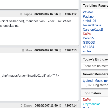
Top Likes Recei
WoMoG
Zappa
06/10/2007
07:56
#
207412
Padane
stein1101
h nicht selber her), manches von Ex-tec usw. Wiees
RolandThalia
anz unbekannt.
CarstenKausB
DaPo
Peter25
G300GD
461.334
Mole
06/10/2007
08:20
#
207413
atolex
Today's Birthday
There are no memb
Newest Member
m_php/images/graemlins/div01.gif" alt="" />
typfred
,
Maex
,
mk
10,168 Registere
Top Posters
DaPo
Ozymandias
Zappa
06/10/2007
11:59
#
207414