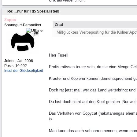
Unkraut vergeht nicht
Re: ...nur für Td5 Spezialisten!
Zappa
Zitat
Spanngurt-Paranoiker
Mißglücktes Werbeposting für die Kölner Apo
Herr Fusel!
Joined:
Jan 2006
Posts: 10,992
Profis müssen teurer sein, da sie eine Menge Ge
Insel der Glückseligkeit
Krauter und Kopierer können dementsprechend güns
Doch rat jetzt mal, wer das Land weiterbringt und
Du bist doch nicht auf den Kopf gefallen. Nur we
Das Verhalten von Copycat (nakatanengas ehemalig
/>
Man kann das auch schnorren nennen, wenn man wi