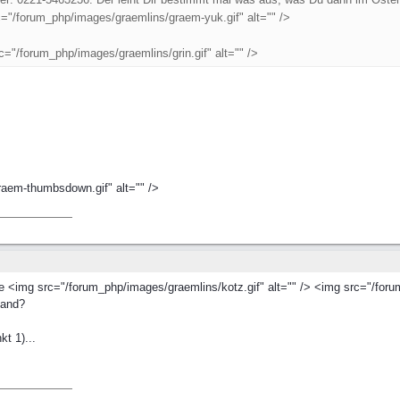
="/forum_php/images/graemlins/graem-yuk.gif" alt="" />
="/forum_php/images/graemlins/grin.gif" alt="" />
raem-thumbsdown.gif" alt="" />
 <img src="/forum_php/images/graemlins/kotz.gif" alt="" /> <img src="/foru
tand?
t 1)...