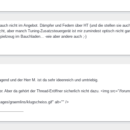
 auch nicht im Angebot. Dämpfer und Federn über HT (und die stellen sie auc
nicht, aber manch Tuning-Zusatzsteuergerät ist mir zumindest optisch nicht g
ielzeug im Bauchladen... -wie aber andere auch ;-)
agend und der Herr M. ist da sehr ideenreich und umtriebig.
er. Aber da gehört der Thread-Eröffner sicherlich nicht dazu. <img src="/foru
ges/graemlins/klugscheiss.gif" alt="" />