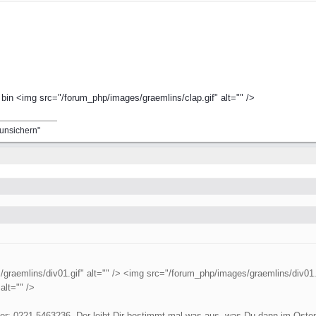
 bin <img src="/forum_php/images/graemlins/clap.gif" alt="" />
runsichern"
raemlins/div01.gif" alt="" /> <img src="/forum_php/images/graemlins/div01.g
alt="" />
r: 0221-5463236. Der leiht Dir bestimmt mal was aus, was Du dann im Osten 