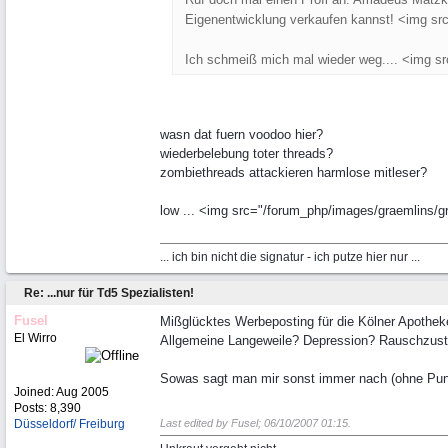
Eigenentwicklung verkaufen kannst! <img src
Ich schmeiß mich mal wieder weg.... <img src
wasn dat fuern voodoo hier?
wiederbelebung toter threads?
zombiethreads attackieren harmlose mitleser?
low ... <img src="/forum_php/images/graemlins/g
... ich bin nicht die signatur - ich putze hier nur ...
Re: ...nur für Td5 Spezialisten!
Fusel
Mißglücktes Werbeposting für die Kölner Apotheke
El Wirro
Allgemeine Langeweile? Depression? Rauschzus
Sowas sagt man mir sonst immer nach (ohne Punk
Joined:
Aug 2005
Posts: 8,390
Düsseldorf/ Freiburg
Last edited by Fusel;
06/10/2007
01:15
.