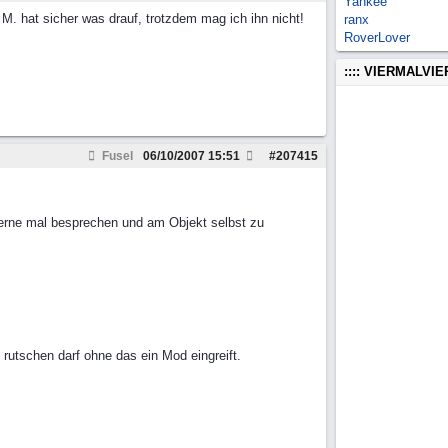
Yankee
M. hat sicher was drauf, trotzdem mag ich ihn nicht!
ranx
RoverLover
:::: VIERMALVI
Fusel
06/10/2007
15:51
#
207415
erne mal besprechen und am Objekt selbst zu
 rutschen darf ohne das ein Mod eingreift.