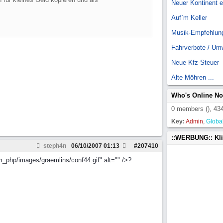
Neuer Kontinent 
Auf`m Keller
Musik-Empfehlun
Fahrverbote / Um
Neue Kfz-Steuer
Alte Möhren ...
Who's Online N
0 members (), 434
Key:
Admin
,
Globa
::WERBUNG:: Kl
steph4n
06/10/2007
01:13
#
207410
m_php/images/graemlins/conf44.gif" alt="" />?