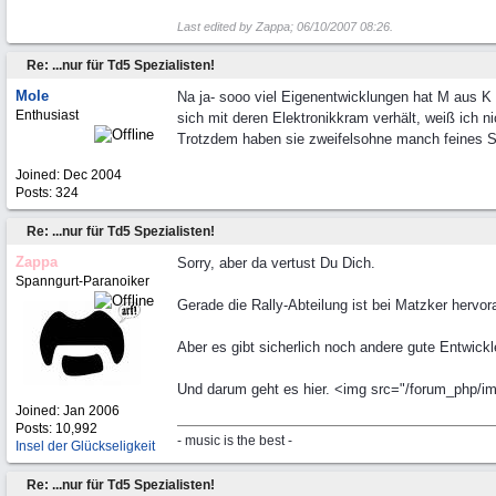
Last edited by Zappa;
06/10/2007
08:26
.
Re: ...nur für Td5 Spezialisten!
Mole
Na ja- sooo viel Eigenentwicklungen hat M aus K
Enthusiast
sich mit deren Elektronikkram verhält, weiß ich 
Trotzdem haben sie zweifelsohne manch feines Sp
Joined:
Dec 2004
Posts: 324
Re: ...nur für Td5 Spezialisten!
Zappa
Sorry, aber da vertust Du Dich.
Spanngurt-Paranoiker
Gerade die Rally-Abteilung ist bei Matzker hervor
Aber es gibt sicherlich noch andere gute Entwickl
Und darum geht es hier. <img src="/forum_php/ima
Joined:
Jan 2006
Posts: 10,992
- music is the best -
Insel der Glückseligkeit
Re: ...nur für Td5 Spezialisten!