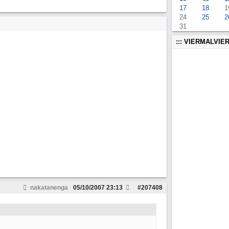
17
18
1
24
25
2
31
::: VIERMALVIER
nakatanenga
05/10/2007
23:13
#
207408