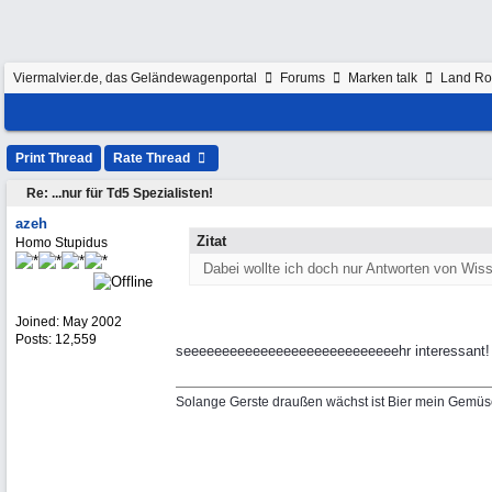
Viermalvier.de, das Geländewagenportal
Forums
Marken talk
Land Ro
Print Thread
Rate Thread
Re: ...nur für Td5 Spezialisten!
azeh
Zitat
Homo Stupidus
Dabei wollte ich doch nur Antworten von Wis
Joined:
May 2002
Posts: 12,559
seeeeeeeeeeeeeeeeeeeeeeeeeeeehr interessant!
Solange Gerste draußen wächst ist Bier mein Gemüs