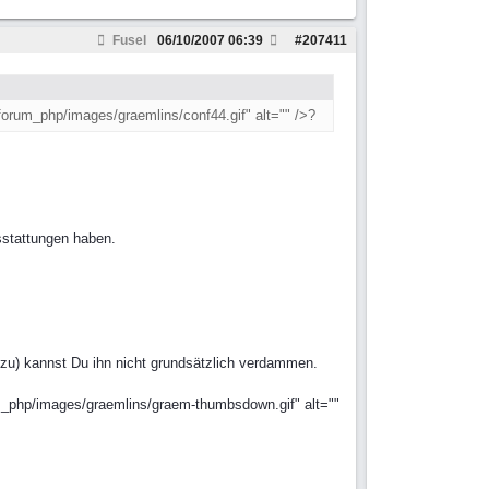
Fusel
06/10/2007
06:39
#
207411
forum_php/images/graemlins/conf44.gif" alt="" />?
sstattungen haben.
h zu) kannst Du ihn nicht grundsätzlich verdammen.
um_php/images/graemlins/graem-thumbsdown.gif" alt=""