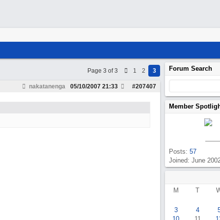
Forum Search
Page 3 of 3
1
2
3
nakatanenga
05/10/2007
21:33
#
207407
Member Spotlig
Posts:
57
Joined: June 200
M
T
3
4
10
11
1