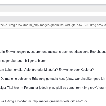
theke <img src="/forum_php/images/graemlins/kotz.gif" alt="" /> <img src="/
ld in Entwicklungen investieren und meistens auch erstklassische Betriebsau
tiger aber auch billiger anbieten.
 am Leben erhält. Visionäre oder Mitläufer? Entwickler oder Kopierer?
il Du mal eine schlechte Erfahrung gemacht hast (okay, war shceiße, gebe ic
er Titel hier im Forum) ist jedoch prinzipiell zu verachten. <img src="/for
ll! <img src="/forum_php/images/graemlins/kotz.gif" alt="" />