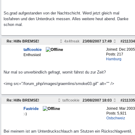
So,grad aufgestanden von der Nachtschicht. Werd jetzt gleich mal
losfahren und den Unterdruck messen. Alles weitere heut abend. Danke
schon mal.
Re: Hilfe BREMSE!
4x4freak
23/08/2007
17:49
#
211334
taffcookie
Joined:
Dec 2005
Posts: 217
Enthusiast
Hamburg
Nur mal so unverbindlich gefragt, womit fährst du zur Zeit?
<img src="/forum_php/images/graemlins/smoke03.gif" alt="" />
Re: Hilfe BREMSE!
taffcookie
23/08/2007
18:03
#
211335
Fastride
Joined:
Mar 2003
Posts: 5,921
:-)
Ostschweiz
Bei meinem ist am Unterdruckschlauch am Stutzen ein Rückschlagventil,