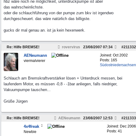
hbz wäre noch ne möglichkeit, unterdruckpumpe ist aber
das wahrscheinlichste.
oder die schlauchführung von der pumpe zum bkv ist irgendwo
durchgescheuert. das wäre natürlich das billigste.
gucks dir mal genau an. ist ja kein hexenwerk.
Re: Hilfe BREMSE!
rovervirus
23/08/2007
07:34
#
211332
AENeumann
Joined:
Oct 2002
Posts: 165
viermalvierer
Südostniedersachsen
Schlauch am Bremskraftverstärker lösen + Unterdruck messen, bei
laufendem Motor, es müssen -0,8 - -1bar anliegen, falls niedriger,
Vakuumpumpe tauschen...
Grüße Jürgen
Re: Hilfe BREMSE!
AENeumann
23/08/2007
12:53
#
211333
4x4freak
Joined:
Dec 2006
Posts: 41
Newbie