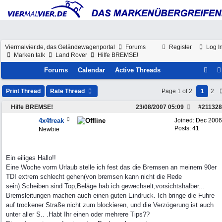
Viermalvier.de, das Geländewagenportal
Forums
Register
Log I
Marken talk
Land Rover
Hilfe BREMSE!
Forums
Calendar
Active Threads
Print Thread
Rate Thread
Page 1 of 2
1
2
Hilfe BREMSE!
23/08/2007
05:09
#
211328
4x4freak
Joined:
Dec 2006
Posts: 41
Newbie
Ein eiliges Hallo!!
Eine Woche vorm Urlaub stelle ich fest das die Bremsen an meinem 90er
TDI extrem schlecht gehen(von bremsen kann nicht die Rede
sein).Scheiben sind Top,Beläge hab ich gewechselt,vorsichtshalber...
Bremsleitungen machen auch einen guten Eindruck. Ich bringe die Fuhre
auf trockener Straße nicht zum blockieren, und die Verzögerung ist auch
unter aller S.. .Habt Ihr einen oder mehrere Tips??