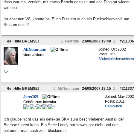
dass war mal versieft, mit etwas Benzin gespüllt und das Ding tat wieder
wie neu...
Ist aber nen V8, könnte bei Euch Dieslern auch ein Rückschlagventil am
Stutzen sein ?
Re: Hilfe BREMSE!
Fastride
23/08/2007
19:48
#
211336
AENeumann
Joined:
Oct 2002
Posts: 165
viermalvierer
Südostniedersachsen
Nö
Re: Hilfe BREMSE!
AENeumann
24/08/2007
13:15
#
211337
Jens109
Joined:
May 2002
Posts: 2,011
Gehört zum Inventar
Hamburch
Ich glaube nicht das ein defekter BKV zum beschriebenen Ausfall der
Bremse führen kann. Ein Serie Landy hat sowas gar nicht und den
bekommt man auch zum blockieren!