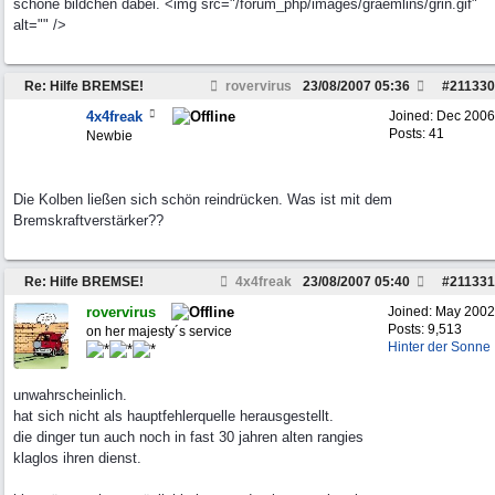
schöne bildchen dabei. <img src="/forum_php/images/graemlins/grin.gif"
alt="" />
Re: Hilfe BREMSE!
rovervirus
23/08/2007
05:36
#
211330
4x4freak
Joined:
Dec 2006
Posts: 41
Newbie
Die Kolben ließen sich schön reindrücken. Was ist mit dem
Bremskraftverstärker??
Re: Hilfe BREMSE!
4x4freak
23/08/2007
05:40
#
211331
rovervirus
Joined:
May 2002
Posts: 9,513
on her majesty´s service
Hinter der Sonne
unwahrscheinlich.
hat sich nicht als hauptfehlerquelle herausgestellt.
die dinger tun auch noch in fast 30 jahren alten rangies
klaglos ihren dienst.