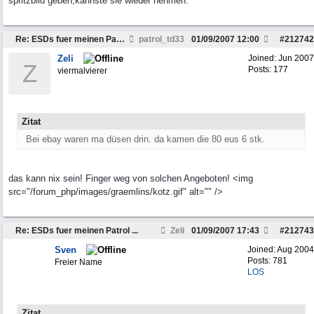
spritzbild geben,kannste sie wieder nehmen.
Re: ESDs fuer meinen Patrol ...
patrol_td33
01/09/2007
12:00
#
212742
Zeli
Joined:
Jun 2007
Z
Posts: 177
viermalvierer
Zitat
Bei ebay waren ma düsen drin. da kamen die 80 eus 6 stk.
das kann nix sein! Finger weg von solchen Angeboten! <img
src="/forum_php/images/graemlins/kotz.gif" alt="" />
Re: ESDs fuer meinen Patrol ...
Zeli
01/09/2007
17:43
#
212743
Sven
Joined:
Aug 2004
Posts: 781
Freier Name
LOS
Zitat