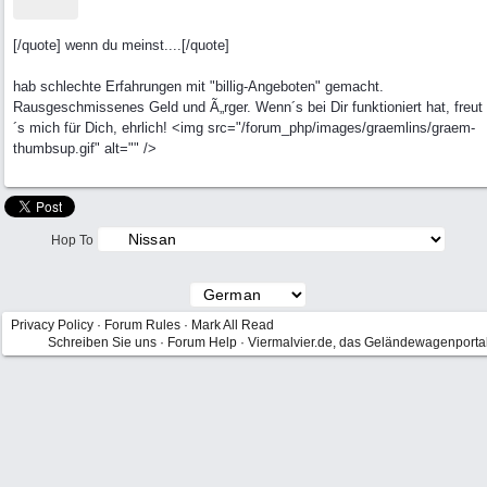
[/quote] wenn du meinst....[/quote]
hab schlechte Erfahrungen mit "billig-Angeboten" gemacht.
Rausgeschmissenes Geld und Ã„rger. Wenn´s bei Dir funktioniert hat, freut
´s mich für Dich, ehrlich! <img src="/forum_php/images/graemlins/graem-
thumbsup.gif" alt="" />
Hop To
Privacy Policy
·
Forum Rules
·
Mark All Read
Schreiben Sie uns
·
Forum Help
·
Viermalvier.de, das Geländewagenporta