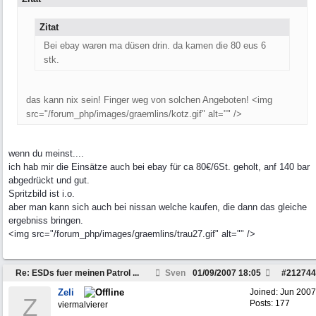
Zitat
Bei ebay waren ma düsen drin. da kamen die 80 eus 6
stk.
das kann nix sein! Finger weg von solchen Angeboten! <img
src="/forum_php/images/graemlins/kotz.gif" alt="" />
wenn du meinst....
ich hab mir die Einsätze auch bei ebay für ca 80€/6St. geholt, anf 140 bar
abgedrückt und gut.
Spritzbild ist i.o.
aber man kann sich auch bei nissan welche kaufen, die dann das gleiche
ergebniss bringen.
<img src="/forum_php/images/graemlins/trau27.gif" alt="" />
Re: ESDs fuer meinen Patrol ...
Sven
01/09/2007
18:05
#
212744
Zeli
Joined:
Jun 2007
Z
Posts: 177
viermalvierer