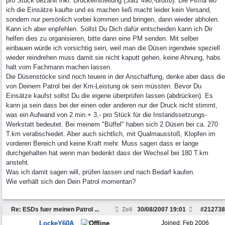
pro Stück bezahlt inkl. Druckeinstellung (Satz 498,-brutto). Die Firma wo
ich die Einsätze kaufte und es machen ließ macht leider kein Versand,
sondern nur persönlich vorbei kommen und bringen, dann wieder abholen.
Kann ich aber enpfehlen. Sollst Du Dich dafür entscheiden kann ich Dir
helfen dies zu organisieren, bitte dann eine PM senden. Mit selber
einbauen würde ich vorsichtig sein, weil man die Düsen irgendwie speziell
wieder reindrehen muss damit sie nicht kaputt gehen, keine Ahnung, habs
halt vom Fachmann machen lassen.
Die Düsenstöcke sind noch teuere in der Anschaffung, denke aber dass die
von Deinem Patrol bei der Km-Leistung ok sein müssten. Bevor Du
Einsätze kaufst sollst Du die eigene überprüfen lassen (abdrücken). Es
kann ja sein dass bei der einen oder anderen nur der Druck nicht stimmt,
was ein Aufwand von 2 min.+ 3,- pro Stück für die Instandssetzungs-
Werkstatt bedeutet. Bei meinem "Büffel" haben sich 2 Düsen bei ca. 270
T.km verabschiedet. Aber auch sichtlich, mit Qualmausstoß, Klopfen im
vorderen Bereich und keine Kraft mehr. Muss sagen dass er lange
durchgehalten hat wenn man bedenkt dass der Wechsel bei 180 T.km
ansteht.
Was ich damit sagen will, prüfen lassen und nach Bedarf kaufen.
Wie verhält sich den Dein Patrol momentan?
Re: ESDs fuer meinen Patrol ...
Zeli
30/08/2007
19:01
#
212738
LockeY60A
Joined:
Feb 2006