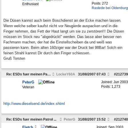
Posts: 272
Enthusiast
Rastede bei Oldenburg
Die Düsen kannst auch beim Boschdienst an der Ecke machen lassen.
Wenn welche selber kaufst nicht vor Neugierde auspacken und in die
Finger nehmen, das Fett der Haut langt um sie zu zerstören!!! Die Düsen
müssen im Stock neu "abgedrückt" werden. Das lasse aber besser nen
Fachmann machen, der hat die Einstellscheiben da und weiß was
passieren kann. Beim alten 160ziger war der Druck bei 98Bar! Solch ein
feinen Strahl kannst Dir durch den Finger schiessen.
Gruß Torsten
Re: ESDs fuer meinen Patrol ...
LockeY60A
31/08/2007
07:43
#
212739
PeterG
Joined:
Jun 2003
Posts: 1,273
Veteran
http:/
/
www.dieselsend.de/
index.shtml
Re: ESDs fuer meinen Patrol ...
PeterG
31/08/2007
15:52
#
212740
Fletch
Joined:
Sep 2003