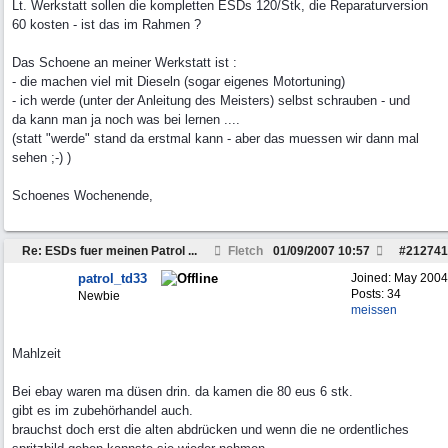
Lt. Werkstatt sollen die kompletten ESDs 120/Stk, die Reparaturversion
60 kosten - ist das im Rahmen ?
Das Schoene an meiner Werkstatt ist :
- die machen viel mit Dieseln (sogar eigenes Motortuning)
- ich werde (unter der Anleitung des Meisters) selbst schrauben - und
da kann man ja noch was bei lernen ....
(statt "werde" stand da erstmal kann - aber das muessen wir dann mal
sehen ;-) )
Schoenes Wochenende,
Re: ESDs fuer meinen Patrol ...
Fletch
01/09/2007
10:57
#
212741
patrol_td33
Joined:
May 2004
Posts: 34
Newbie
meissen
Mahlzeit
Bei ebay waren ma düsen drin. da kamen die 80 eus 6 stk.
gibt es im zubehörhandel auch.
brauchst doch erst die alten abdrücken und wenn die ne ordentliches