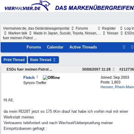
Viermalvier.de, das Geländewagenportal
Forums
Register
Log I
Marken talk
Made in Japan, Suzuki, Toyota, Nissan, ...
Nissan
ESDs
fuer meinen Patrol ...
Forums
Calendar
Active Threads
Print Thread
Rate Thread
ESDs fuer meinen Patrol ...
30/08/2007
11:28
#
212736
Fletch
Joined:
Sep 2003
Posts: 1,803
Syncro-Treffer
Hessen, Rhein-Main
Hi All,
da mein RD28T jetzt so 175 tKm drauf hat habe ich vorhin mal mit einer
Werkstatt meines
Vertrauens telefoniert und nach Wechsel/Ueberpruefung meiner
Einspritzduesen gefragt :