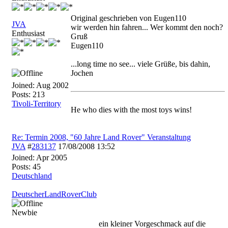
Original geschrieben von Eugen110
JVA
wir werden hin fahren... Wer kommt den noch?
Enthusiast
Gruß
Eugen110
...long time no see... viele Grüße, bis dahin,
Jochen
Joined:
Aug 2002
Posts: 213
Tivoli-Territory
He who dies with the most toys wins!
Re: Termin 2008, "60 Jahre Land Rover" Veranstaltung
JVA
#
283137
17/08/2008
13:52
Joined:
Apr 2005
Posts: 45
Deutschland
DeutscherLandRoverClub
Newbie
ein kleiner Vorgeschmack auf die