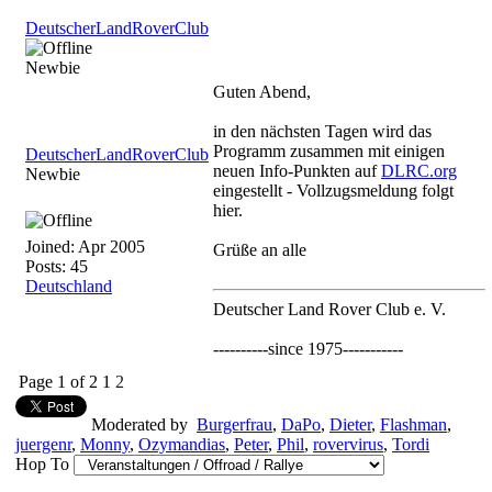
DeutscherLandRoverClub
Newbie
Guten Abend,
in den nächsten Tagen wird das
Programm zusammen mit einigen
DeutscherLandRoverClub
neuen Info-Punkten auf
DLRC.org
Newbie
eingestellt - Vollzugsmeldung folgt
hier.
Joined:
Apr 2005
Grüße an alle
Posts: 45
Deutschland
Deutscher Land Rover Club e. V.
----------since 1975-----------
Page 1 of 2
1
2
Moderated by
Burgerfrau
,
DaPo
,
Dieter
,
Flashman
,
juergenr
,
Monny
,
Ozymandias
,
Peter
,
Phil
,
rovervirus
,
Tordi
Hop To