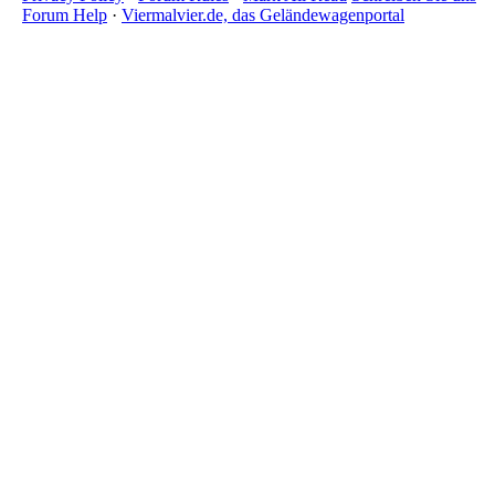
Forum Help
·
Viermalvier.de, das Geländewagenportal