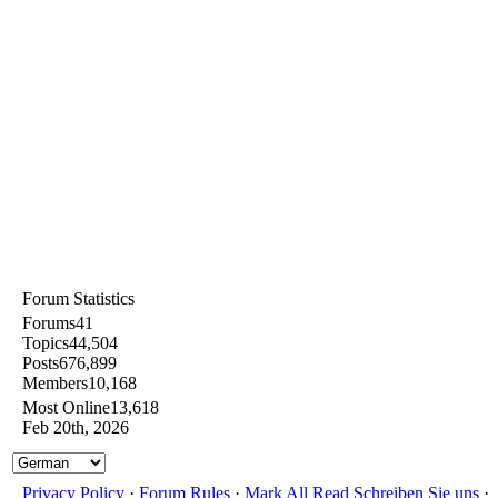
Forum Statistics
Forums
41
Topics
44,504
Posts
676,899
Members
10,168
Most Online
13,618
Feb 20th, 2026
Privacy Policy
·
Forum Rules
·
Mark All Read
Schreiben Sie uns
·