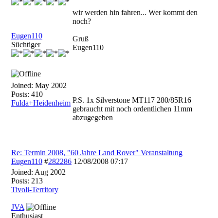
wir werden hin fahren... Wer kommt den
noch?
Eugen110
Gruß
Süchtiger
Eugen110
Joined:
May 2002
Posts: 410
P.S. 1x Silverstone MT117 280/85R16
Fulda+Heidenheim
gebraucht mit noch ordentlichen 11mm
abzugegeben
Re: Termin 2008, "60 Jahre Land Rover" Veranstaltung
Eugen110
#
282286
12/08/2008
07:17
Joined:
Aug 2002
Posts: 213
Tivoli-Territory
JVA
Enthusiast