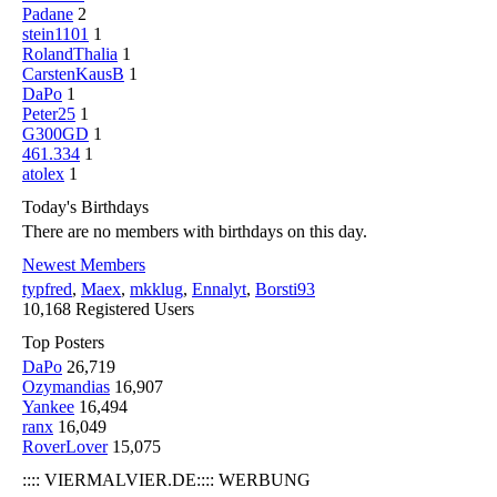
Padane
2
stein1101
1
RolandThalia
1
CarstenKausB
1
DaPo
1
Peter25
1
G300GD
1
461.334
1
atolex
1
Today's Birthdays
There are no members with birthdays on this day.
Newest Members
typfred
,
Maex
,
mkklug
,
Ennalyt
,
Borsti93
10,168 Registered Users
Top Posters
DaPo
26,719
Ozymandias
16,907
Yankee
16,494
ranx
16,049
RoverLover
15,075
:::: VIERMALVIER.DE:::: WERBUNG