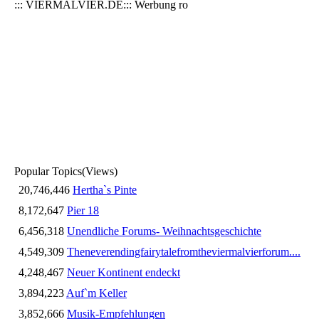
::: VIERMALVIER.DE::: Werbung ro
Popular Topics
(Views)
20,746,446
Hertha`s Pinte
8,172,647
Pier 18
6,456,318
Unendliche Forums- Weihnachtsgeschichte
4,549,309
Theneverendingfairytalefromtheviermalvierforum....
4,248,467
Neuer Kontinent endeckt
3,894,223
Auf`m Keller
3,852,666
Musik-Empfehlungen