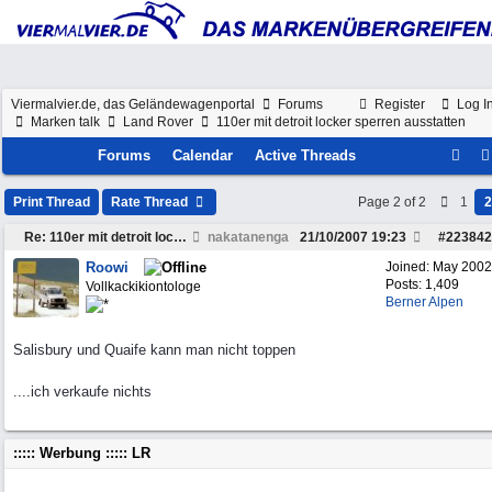
Viermalvier.de, das Geländewagenportal
Forums
Register
Log I
Marken talk
Land Rover
110er mit detroit locker sperren ausstatten
Forums
Calendar
Active Threads
Print Thread
Rate Thread
Page 2 of 2
1
2
Re: 110er mit detroit locker sperren ausstatten
nakatanenga
21/10/2007
19:23
#
223842
Roowi
Joined:
May 2002
Posts: 1,409
Vollkackikiontologe
Berner Alpen
Salisbury und Quaife kann man nicht toppen
....ich verkaufe nichts
::::: Werbung ::::: LR