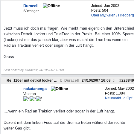
Duracell
Joined:
Jun 2002
Posts: 504
Süchtiger
Ober Mï¿½rlen / Friedberg
Jetzt muss ich doch mal fragen. Wie merkt man eigentlich den Unterschied
zwischen Detroit Locker und TrueTrac in der Praxis. Bei einer 100% Sperre
(Locker) ist mir das ja noch klar, aber was macht die TrueTrac wenn ein
Rad an Traktion verliert oder sogar in der Luft hängt.
Gruss
Last edited by Duracell;
24/10/2007
16:00
.
Re: 110er mit detroit locker sperren ausstatten
Duracell
24/10/2007
16:08
#
223849
nakatanenga
Joined:
May 2002
Posts: 1,384
Veteran
Neumarkt i.d.Opf
....wenn ein Rad an Traktion verliert oder sogar in der Luft hängt.
Dezent mit dem linken Fuss auf die Bremse treten während der rechte
weiter Gas gibt.