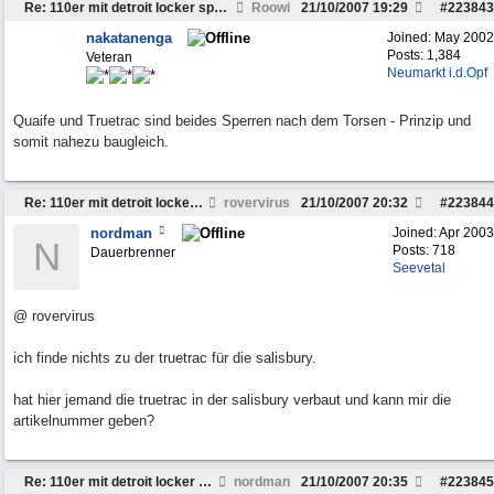
Re: 110er mit detroit locker sperren ausstatten
Roowi
21/10/2007
19:29
#
223843
nakatanenga
Joined:
May 2002
Posts: 1,384
Veteran
Neumarkt i.d.Opf
Quaife und Truetrac sind beides Sperren nach dem Torsen - Prinzip und
somit nahezu baugleich.
Re: 110er mit detroit locker sperren ausstatten
rovervirus
21/10/2007
20:32
#
223844
nordman
Joined:
Apr 2003
N
Posts: 718
Dauerbrenner
Seevetal
@ rovervirus
ich finde nichts zu der truetrac für die salisbury.
hat hier jemand die truetrac in der salisbury verbaut und kann mir die
artikelnummer geben?
Re: 110er mit detroit locker sperren ausstatten
nordman
21/10/2007
20:35
#
223845