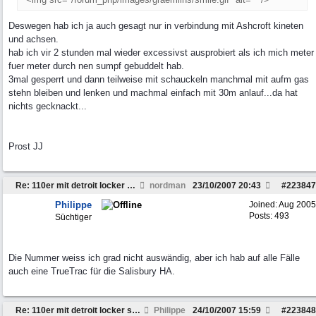
Deswegen hab ich ja auch gesagt nur in verbindung mit Ashcroft kineten
und achsen.
hab ich vir 2 stunden mal wieder excessivst ausprobiert als ich mich meter
fuer meter durch nen sumpf gebuddelt hab.
3mal gesperrt und dann teilweise mit schauckeln manchmal mit aufm gas
stehn bleiben und lenken und machmal einfach mit 30m anlauf...da hat
nichts gecknackt...
Prost JJ
Re: 110er mit detroit locker sperren ausstatten
nordman
23/10/2007
20:43
#
223847
Philippe
Joined:
Aug 2005
Posts: 493
Süchtiger
Die Nummer weiss ich grad nicht auswändig, aber ich hab auf alle Fälle
auch eine TrueTrac für die Salisbury HA.
Re: 110er mit detroit locker sperren ausstatten
Philippe
24/10/2007
15:59
#
223848