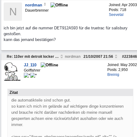
nordman
Joined:
Apr 2003
N
Posts: 718
Dauerbrenner
Seevetal
ich bin jetzt auf die nummer DET912A593 für die truetrac für salisbury
gestoßen.
kann das jemand bestätigen?
Re: 110er mit detroit locker sperren ausstatten
nordman
21/10/2007
21:56
#
223846
JJ_110
Joined:
May 2002
Posts: 2,950
Golffahrer
Breinig
Zitat
die automatikteile sind schon gut.
so kann ich mich im gelände auf wichtigere dinge konzentrieren
und brauche nicht darüber nachdenken ob meine manuell
gesperrten achsen eine rückwürtsfahrt aushalten oder wie auch
immer.
<img src="/forum_php/images/graemlins/smile.gif" alt="" />