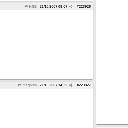
KGB
21/10/2007
09:07
#
223926
magnum
21/10/2007
14:39
#
223927