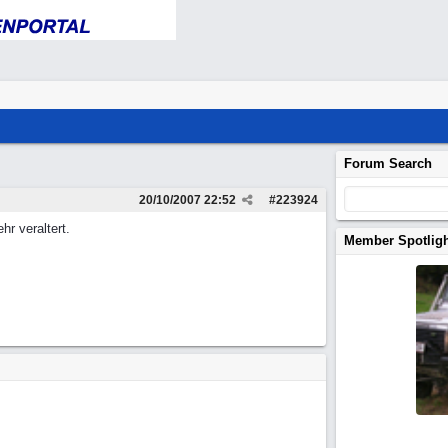
Forum Search
20/10/2007
22:52
#
223924
hr veraltert.
Member Spotlig