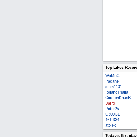
Top Likes Recei
WoMoG
Padane
stein1101
RolandThalia
CarstenKausB
DaPo
Peter25
G300GD
461.334
atolex
Today's Birthday