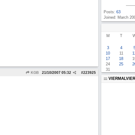
Posts:
63
Joined: March 20
M
T
3
4
10
11
1
17
18
1
24
25
2
31
KGB
21/10/2007
05:32
#
223925
::: VIERMALVIER