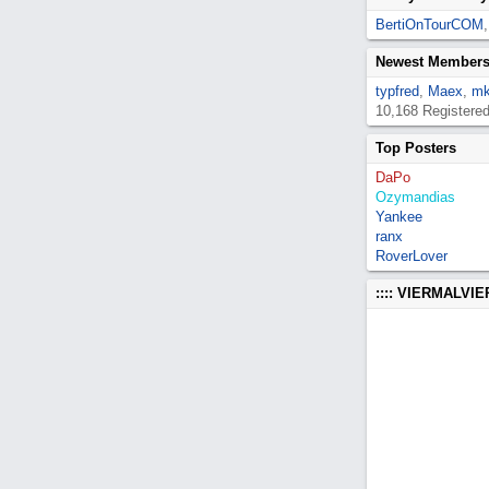
BertiOnTourCOM
Newest Member
typfred
,
Maex
,
mk
10,168 Registere
Top Posters
DaPo
Ozymandias
Yankee
ranx
RoverLover
:::: VIERMALVI