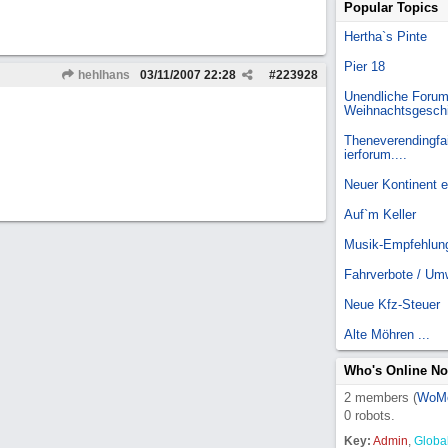
Popular Topics
Hertha`s Pinte
Pier 18
hehlhans
03/11/2007
22:28
#
223928
Unendliche Forum
Weihnachtsgesch
Theneverendingfai
ierforum....
Neuer Kontinent 
Auf`m Keller
Musik-Empfehlun
Fahrverbote / Um
Neue Kfz-Steuer
Alte Möhren ...
Who's Online N
2 members (
WoM
0 robots.
Key:
Admin
,
Globa