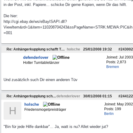
in der Post, inkl. Papiere... schicke Dir gerne Kopien, wenn Dir das hilft.
Die hier:
http://cgi.ebay.de/ws/eBayISAPI.dll?
ViewItem&rd=1&item=110208704243&ssPageName=STRK:MEWA:PIC&ih
=001
Re: Anhängerkupplung schafft TÜV nicht
holsche
25/01/2008
19:32
#
243002
defenderlover
Joined:
Jul 2003
Posts: 2,873
Hotter Turntabletänzer
Bremen
Und zusätzlich such Dir einen anderen Tüv
Re: Anhängerkupplung schafft TÜV nicht
defenderlover
30/01/2008
01:15
#
244122
holsche
Joined:
May 2002
H
Posts: 199
Friedensmogelpreisträger
Berlin
"Bin für jede Hilfe dankbar"... Ja, watt is nu? Allet wieder jut?