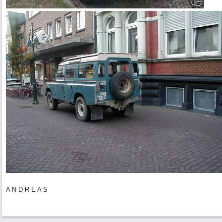
A N D R E A S