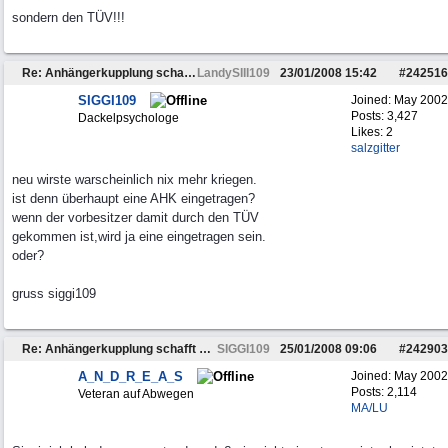
sondern den TÜV!!!
Re: Anhängerkupplung schafft TÜV nicht
LandySIII109
23/01/2008
15:42
#
242516
SIGGI109
Joined:
May 2002
Posts: 3,427
Dackelpsychologe
Likes: 2
salzgitter
neu wirste warscheinlich nix mehr kriegen.
ist denn überhaupt eine AHK eingetragen?
wenn der vorbesitzer damit durch den TÜV
gekommen ist,wird ja eine eingetragen sein.
oder?
gruss siggi109
Re: Anhängerkupplung schafft TÜV nicht
SIGGI109
25/01/2008
09:06
#
242903
A_N_D_R_E_A_S
Joined:
May 2002
Posts: 2,114
Veteran auf Abwegen
MA/LU