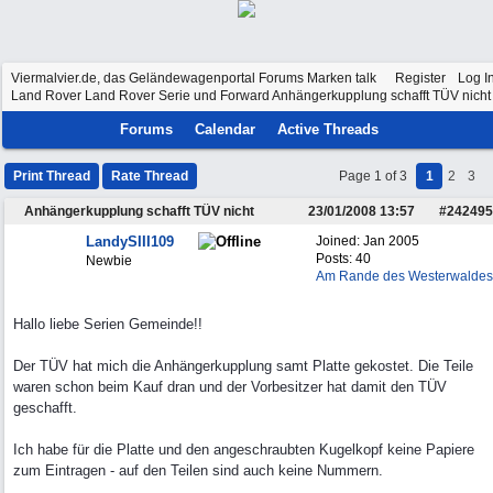
Viermalvier.de, das Geländewagenportal
Forums
Marken talk
Register
Log I
Land Rover
Land Rover Serie und Forward
Anhängerkupplung schafft TÜV nicht
Forums
Calendar
Active Threads
Print Thread
Rate Thread
Page 1 of 3
1
2
3
Anhängerkupplung schafft TÜV nicht
23/01/2008
13:57
#
242495
LandySIII109
Joined:
Jan 2005
Posts: 40
Newbie
Am Rande des Westerwaldes
Hallo liebe Serien Gemeinde!!
Der TÜV hat mich die Anhängerkupplung samt Platte gekostet. Die Teile
waren schon beim Kauf dran und der Vorbesitzer hat damit den TÜV
geschafft.
Ich habe für die Platte und den angeschraubten Kugelkopf keine Papiere
zum Eintragen - auf den Teilen sind auch keine Nummern.