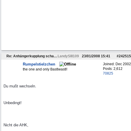
Re: Anhängerkupplung schafft TÜV nicht
LandySIII109
23/01/2008
15:41
#
242515
Rumpelstielzchen
Joined:
Dec 2002
Posts: 2,612
the one and only Bastlwastl!
70825
Du mußt wechseln.
Unbedingt!
Nicht die AHK,