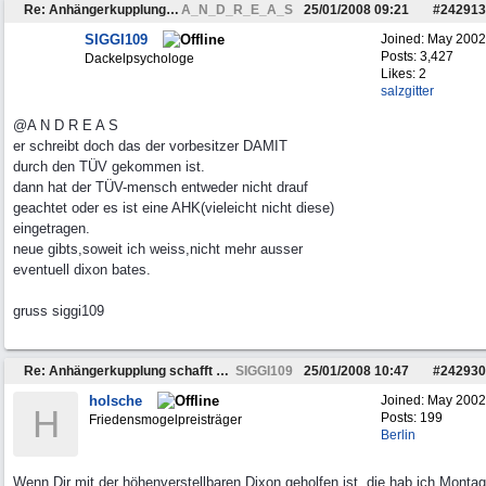
Re: Anhängerkupplung schafft TÜV nicht
A_N_D_R_E_A_S
25/01/2008
09:21
#
242913
SIGGI109
Joined:
May 2002
Posts: 3,427
Dackelpsychologe
Likes: 2
salzgitter
@A N D R E A S
er schreibt doch das der vorbesitzer DAMIT
durch den TÜV gekommen ist.
dann hat der TÜV-mensch entweder nicht drauf
geachtet oder es ist eine AHK(vieleicht nicht diese)
eingetragen.
neue gibts,soweit ich weiss,nicht mehr ausser
eventuell dixon bates.
gruss siggi109
Re: Anhängerkupplung schafft TÜV nicht
SIGGI109
25/01/2008
10:47
#
242930
holsche
Joined:
May 2002
H
Posts: 199
Friedensmogelpreisträger
Berlin
Wenn Dir mit der höhenverstellbaren Dixon geholfen ist, die hab ich Montag