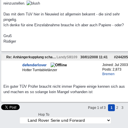
reinzustellen.
Das mit dem TüV hier in Neuwied ist allgemein bekannt - die sind sehr
pingelig.
Ich denke für eine Einzelabnahme brauche ich aber auch Papiere - oder?
Gruß
Rüdiger
Re: Anhängerkupplung schafft TÜV nicht
LandySIII109
30/01/2008
11:41
#
244205
defenderlover
Joined:
Jul 2003
Posts: 2,873
Hotter Turntabletänzer
Bremen
Ein guter TÜV Prüfer braucht nicht immer Papiere einige kennen sich aus
und machen es so solange kein Mangel vorhanden ist
Page 1 of 3
1
2
3
Hop To