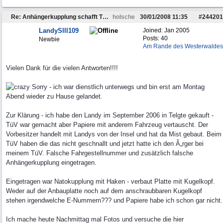
Re: Anhängerkupplung schafft TÜV nicht
holsche
30/01/2008
11:35
#
244201
LandySIII109
Joined:
Jan 2005
Posts: 40
Newbie
Am Rande des Westerwaldes
Vielen Dank für die vielen Antworten!!!!
Sorry - ich war dienstlich unterwegs und bin erst am Montag
Abend wieder zu Hause gelandet.
Zur Klärung - ich habe den Landy im September 2006 in Telgte gekauft -
TüV war gemacht aber Papiere mit anderem Fahrzeug vertauscht. Der
Vorbesitzer handelt mit Landys von der Insel und hat da Mist gebaut. Beim
TüV haben die das nicht geschnallt und jetzt hatte ich den Ã„rger bei
meinem TüV. Falsche Fahrgestellnummer und zusätzlich falsche
Anhängerkupplung eingetragen.
Eingetragen war Natokupplung mit Haken - verbaut Platte mit Kugelkopf.
Weder auf der Anbauplatte noch auf dem anschraubbaren Kugelkopf
stehen irgendwelche E-Nummern??? und Papiere habe ich schon gar nicht.
Ich mache heute Nachmittag mal Fotos und versuche die hier