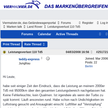
Viermalvier.de, das Geländewagenportal
Forums
Register
Log I
Marken talk
Land Rover
Leistungsverlust 110 Td5
Forums
Calendar
Active Threads
Print Thread
Rate Thread
Leistungsverlust 110 Td5
04/03/2008
16:56
#
251721
Joined:
Mar 2006
teddy-express
Posts: 22
Jungfrau
Berlin
Hi Leute,
habe seit einiger Zeit den Eindruck, dass die Leistung an meinem 2000er
Td5 mit 95000km über den gesamten Leistungsbereich nachgelassen hat.
Keine Fehlerleuchte, kein Qualmen. Ist irgendwie als wenn der Turbo zu
spät kommt. Läuft ansonsten rund. Habe schon nach Undichtigkeiten im
Luftstrang gesucht und Ansaugtrakt einschl. Luftfilter auf "Verstopfung"