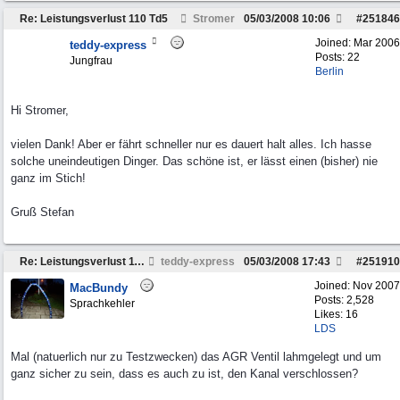
Re: Leistungsverlust 110 Td5
Stromer
05/03/2008
10:06
#
251846
Joined:
Mar 2006
teddy-express
Posts: 22
Jungfrau
Berlin
Hi Stromer,
vielen Dank! Aber er fährt schneller nur es dauert halt alles. Ich hasse
solche uneindeutigen Dinger. Das schöne ist, er lässt einen (bisher) nie
ganz im Stich!
Gruß Stefan
Re: Leistungsverlust 110 Td5
teddy-express
05/03/2008
17:43
#
251910
Joined:
Nov 2007
MacBundy
Posts: 2,528
Sprachkehler
Likes: 16
LDS
Mal (natuerlich nur zu Testzwecken) das AGR Ventil lahmgelegt und um
ganz sicher zu sein, dass es auch zu ist, den Kanal verschlossen?