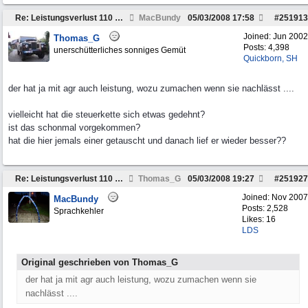
Re: Leistungsverlust 110 Td5
MacBundy
05/03/2008
17:58
#
251913
Joined:
Jun 2002
Thomas_G
Posts: 4,398
unerschütterliches sonniges Gemüt
Quickborn, SH
der hat ja mit agr auch leistung, wozu zumachen wenn sie nachlässt ....
vielleicht hat die steuerkette sich etwas gedehnt?
ist das schonmal vorgekommen?
hat die hier jemals einer getauscht und danach lief er wieder besser??
Re: Leistungsverlust 110 Td5
Thomas_G
05/03/2008
19:27
#
251927
Joined:
Nov 2007
MacBundy
Posts: 2,528
Sprachkehler
Likes: 16
LDS
Original geschrieben von Thomas_G
der hat ja mit agr auch leistung, wozu zumachen wenn sie
nachlässt ....