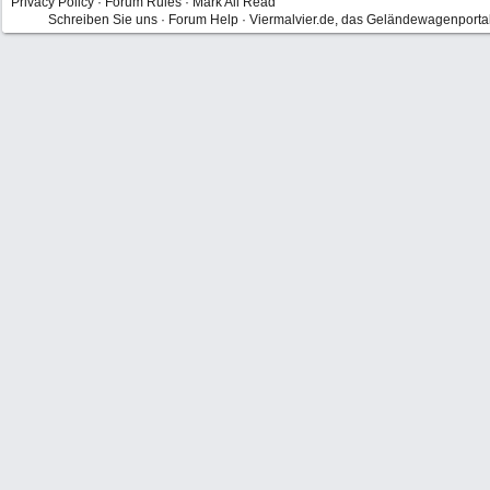
Privacy Policy
·
Forum Rules
·
Mark All Read
Schreiben Sie uns
·
Forum Help
·
Viermalvier.de, das Geländewagenporta