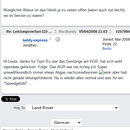
Moeglicher Weise ist das Ventil ja zu zeiten offen (wenn auch nur leicht),
wo es besser zu waere?
Re: Leistungsverlust 110 Td5
MacBundy
05/04/2008
21:03
#
257894
Joined:
Mar 2006
teddy-express
Posts: 22
Jungfrau
Berlin
Hi Leute, danke für Tips! Es war das Gestänge am AGR, hat sich wohl
irgendwie gelockert. Folge: Das AGR war nie richtig zu! Super
umweltfreundlich immer etwas Abgas nachzuverbrennen
aber halt
nicht gerade leitungsfördernd. Nu is wieder alles normal und was für ein
"Speedgefühl" ...
Hop To