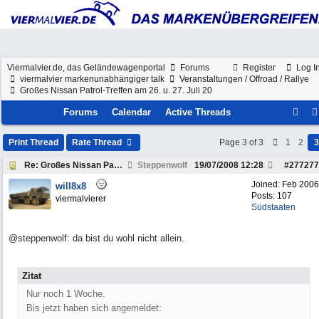
Viermalvier.de, das Geländewagenportal
Forums
Register
Log I
viermalvier markenunabhängiger talk
Veranstaltungen / Offroad / Rallye
Großes Nissan Patrol-Treffen am 26. u. 27. Juli 20
Forums
Calendar
Active Threads
Print Thread
Rate Thread
Page 3 of 3
1
2
3
Re: Großes Nissan Patrol-Treffen am 26. u. 27. Jul
Steppenwolf
19/07/2008
12:28
#
277277
Joined:
Feb 2006
will8x8
Posts: 107
viermalvierer
Südstaaten
@steppenwolf: da bist du wohl nicht allein.
Zitat
Nur noch 1 Woche.
Bis jetzt haben sich angemeldet: