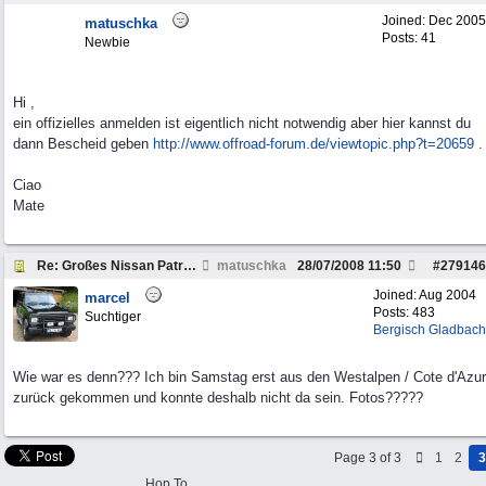
Joined:
Dec 2005
matuschka
Posts: 41
Newbie
Hi ,
ein offizielles anmelden ist eigentlich nicht notwendig aber hier kannst du
dann Bescheid geben
http:/
/
www.offroad-forum.de/
viewtopic.php?t=20659
.
Ciao
Mate
Re: Großes Nissan Patrol-Treffen am 26. u. 27. Juli 20
matuschka
28/07/2008
11:50
#
279146
Joined:
Aug 2004
marcel
Posts: 483
Suchtiger
Bergisch Gladbach
Wie war es denn??? Ich bin Samstag erst aus den Westalpen / Cote d'Azur
zurück gekommen und konnte deshalb nicht da sein. Fotos?????
Page 3 of 3
1
2
3
Hop To