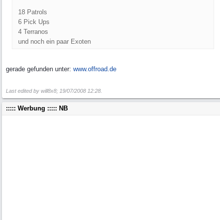
18 Patrols
6 Pick Ups
4 Terranos
und noch ein paar Exoten
gerade gefunden unter:
www.offroad.de
Last edited by will8x8;
19/07/2008
12:28
.
::::: Werbung ::::: NB