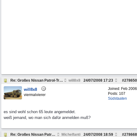
Re: Großes Nissan Patrol-Treffen am 26. u. 27. Jul
will8x8
24/07/2008
17:23
#
278650
Joined:
Feb 2006
will8x8
Posts: 107
viermalvierer
Südstaaten
es sind wohl schon 65 leute angemeldet.
weiß jemand, wo man sich dafür anmelden muß?
Re: Großes Nissan Patrol-Treffen am 26. u. 27. Juli 20
Michelfanti
24/07/2008
18:59
#
278668