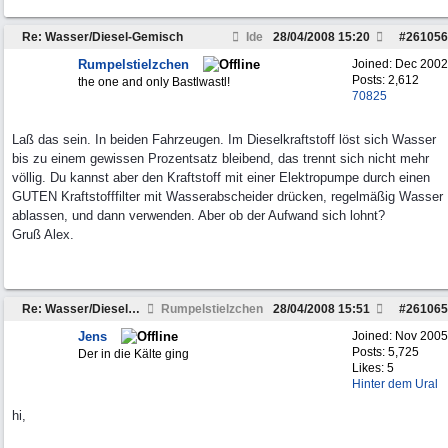
Re: Wasser/Diesel-Gemisch
Ide
28/04/2008
15:20
#
261056
Rumpelstielzchen
Joined:
Dec 2002
Posts: 2,612
the one and only Bastlwastl!
70825
Laß das sein. In beiden Fahrzeugen. Im Dieselkraftstoff löst sich Wasser
bis zu einem gewissen Prozentsatz bleibend, das trennt sich nicht mehr
völlig. Du kannst aber den Kraftstoff mit einer Elektropumpe durch einen
GUTEN Kraftstofffilter mit Wasserabscheider drücken, regelmäßig Wasser
ablassen, und dann verwenden. Aber ob der Aufwand sich lohnt?
Gruß Alex.
Re: Wasser/Diesel-Gemisch
Rumpelstielzchen
28/04/2008
15:51
#
261065
Jens
Joined:
Nov 2005
Posts: 5,725
Der in die Kälte ging
Likes: 5
Hinter dem Ural
hi,