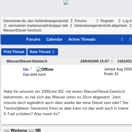
Viermalvier.de, das Geländewagenportal
Forums
Register
Log I
viermalvier markenunabhängiger talk
Geländewagentechnik allgemein
Wasser/Diesel-Gemisch
Forums
Calendar
Active Threads
Print Thread
Rate Thread
Wasser/Diesel-Gemisch
28/04/2008
15:07
#
261051
Ide
Joined:
Aug 2005
Posts: 91
Das wird noch
Habe für umsonst ein 1000Liter IBC mit einem Wasser/Diesel-Gemisch
bekommen, nu hat sich das Wasser unten so 15cm abgesetzt. Jetzt
müsste doch eigendlich auch oben wieder der reine Diesel sein oder? Der
Trecker(älteres Semester) frisst es aber kann ich das wohl auch in meine
X-Trail schütten? Was meint ihr?
::::: Werbung ::::: NB