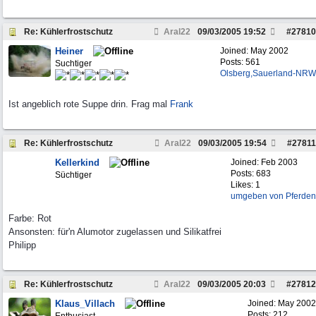
Re: Kühlerfrostschutz
Aral22
09/03/2005
19:52
#
27810
Heiner
Joined:
May 2002
Posts: 561
Suchtiger
Olsberg,Sauerland-NRW
Ist angeblich rote Suppe drin. Frag mal
Frank
Re: Kühlerfrostschutz
Aral22
09/03/2005
19:54
#
27811
Kellerkind
Joined:
Feb 2003
Posts: 683
Süchtiger
Likes: 1
umgeben von Pferden
Farbe: Rot
Ansonsten: für'n Alumotor zugelassen und Silikatfrei
Philipp
Re: Kühlerfrostschutz
Aral22
09/03/2005
20:03
#
27812
Klaus_Villach
Joined:
May 2002
Posts: 212