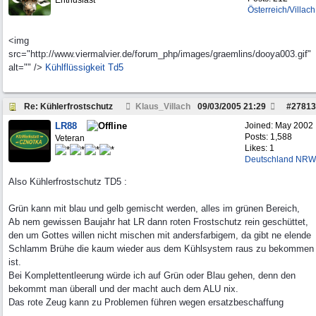
Enthusiast
Österreich/Villach
<img
src="http://www.viermalvier.de/forum_php/images/graemlins/dooya003.gif"
alt="" />
Kühlflüssigkeit Td5
Re: Kühlerfrostschutz
Klaus_Villach
09/03/2005
21:29
#
27813
LR88
Joined:
May 2002
Posts: 1,588
Veteran
Likes: 1
Deutschland NRW
Also Kühlerfrostschutz TD5 :
Grün kann mit blau und gelb gemischt werden, alles im grünen Bereich,
Ab nem gewissen Baujahr hat LR dann roten Frostschutz rein geschüttet,
den um Gottes willen nicht mischen mit andersfarbigem, da gibt ne elende
Schlamm Brühe die kaum wieder aus dem Kühlsystem raus zu bekommen
ist.
Bei Komplettentleerung würde ich auf Grün oder Blau gehen, denn den
bekommt man überall und der macht auch dem ALU nix.
Das rote Zeug kann zu Problemen führen wegen ersatzbeschaffung