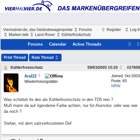
Viermalvier.de, das Geländewagenportal
Forums
Register
Log I
Marken talk
Land Rover
Kühlerfrostschutz
Forums
Calendar
Active Threads
Print Thread
Rate Thread
Kühlerfrostschutz
09/03/2005
15:20
#
27809
Aral22
Joined:
Oct 2003
Posts: 65
Wiederholungstäter
NRW
Was schüttet ihr den als Kühlerfrostschutz in den TD5 rein ?
Muß mann da auf irgendeine Farbe achten, nur für Alumotor, oder was war
da noch ?
Stefan, mit dem salzverkrusteten Def