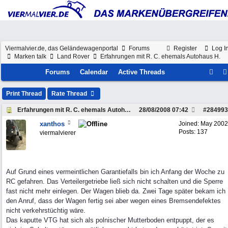
Viermalvier.de, das Geländewagenportal
Forums
Register
Log I
Marken talk
Land Rover
Erfahrungen mit R. C. ehemals Autohaus H.
Forums
Calendar
Active Threads
Print Thread
Rate Thread
Erfahrungen mit R. C. ehemals Autohaus H.
28/08/2008
07:42
#
284993
xanthos
Joined:
May 2002
Posts: 137
viermalvierer
Auf Grund eines vermeintlichen Garantiefalls bin ich Anfang der Woche zu
RC gefahren. Das Verteilergetriebe ließ sich nicht schalten und die Sperre
fast nicht mehr einlegen. Der Wagen blieb da. Zwei Tage später bekam ich
den Anruf, dass der Wagen fertig sei aber wegen eines Bremsendefektes
nicht verkehrstüchtig wäre.
Das kaputte VTG hat sich als polnischer Mutterboden entpuppt, der es