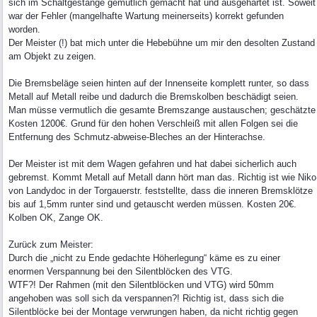
sich im Schaltgestänge gemütlich gemacht hat und ausgehärtet ist. Soweit
war der Fehler (mangelhafte Wartung meinerseits) korrekt gefunden
worden.
Der Meister (!) bat mich unter die Hebebühne um mir den desolten Zustand
am Objekt zu zeigen.
Die Bremsbeläge seien hinten auf der Innenseite komplett runter, so dass
Metall auf Metall reibe und dadurch die Bremskolben beschädigt seien.
Man müsse vermutlich die gesamte Bremszange austauschen; geschätzte
Kosten 1200€. Grund für den hohen Verschleiß mit allen Folgen sei die
Entfernung des Schmutz-abweise-Bleches an der Hinterachse.
Der Meister ist mit dem Wagen gefahren und hat dabei sicherlich auch
gebremst. Kommt Metall auf Metall dann hört man das. Richtig ist wie Niko
von Landydoc in der Torgauerstr. feststellte, dass die inneren Bremsklötze
bis auf 1,5mm runter sind und getauscht werden müssen. Kosten 20€.
Kolben OK, Zange OK.
Zurück zum Meister:
Durch die „nicht zu Ende gedachte Höherlegung“ käme es zu einer
enormen Verspannung bei den Silentblöcken des VTG.
WTF?! Der Rahmen (mit den Silentblöcken und VTG) wird 50mm
angehoben was soll sich da verspannen?! Richtig ist, dass sich die
Silentblöcke bei der Montage verwrungen haben, da nicht richtig gegen