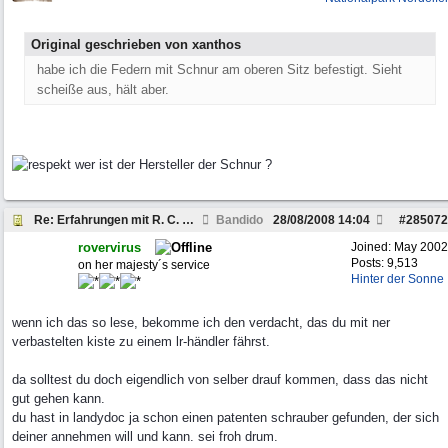
Original geschrieben von xanthos
habe ich die Federn mit Schnur am oberen Sitz befestigt. Sieht
scheiße aus, hält aber.
wer ist der Hersteller der Schnur ?
Re: Erfahrungen mit R. C. ehemals Autohaus H.
Bandido
28/08/2008
14:04
#
285072
rovervirus
Joined:
May 2002
Posts: 9,513
on her majesty´s service
Hinter der Sonne
wenn ich das so lese, bekomme ich den verdacht, das du mit ner
verbastelten kiste zu einem lr-händler fährst.
da solltest du doch eigendlich von selber drauf kommen, dass das nicht
gut gehen kann.
du hast in landydoc ja schon einen patenten schrauber gefunden, der sich
deiner annehmen will und kann. sei froh drum.