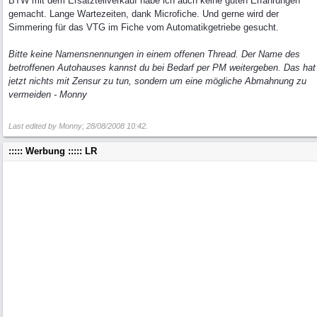
BTW mit dem Ersatzteilverkauf habe ich auch keine guten Erfahrungen
gemacht. Lange Wartezeiten, dank Microfiche. Und gerne wird der
Simmering für das VTG im Fiche vom Automatikgetriebe gesucht.
Bitte keine Namensnennungen in einem offenen Thread. Der Name des
betroffenen Autohauses kannst du bei Bedarf per PM weitergeben. Das hat
jetzt nichts mit Zensur zu tun, sondern um eine mögliche Abmahnung zu
vermeiden - Monny
Last edited by Monny;
28/08/2008
10:42
.
::::: Werbung ::::: LR