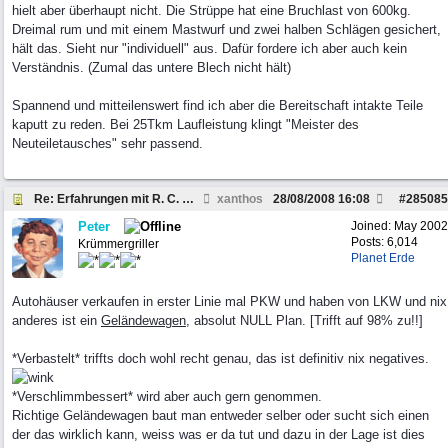
hielt aber überhaupt nicht. Die Strüppe hat eine Bruchlast von 600kg.
Dreimal rum und mit einem Mastwurf und zwei halben Schlägen gesichert,
hält das. Sieht nur "individuell" aus. Dafür fordere ich aber auch kein
Verständnis. (Zumal das untere Blech nicht hält)
Spannend und mitteilenswert find ich aber die Bereitschaft intakte Teile
kaputt zu reden. Bei 25Tkm Laufleistung klingt "Meister des
Neuteiletausches" sehr passend.
Re: Erfahrungen mit R. C. ehemals Autohaus H.
xanthos
28/08/2008
16:08
#
285085
Peter
Joined:
May 2002
Posts: 6,014
Krümmergriller
Planet Erde
Autohäuser verkaufen in erster Linie mal PKW und haben von LKW und nix
anderes ist ein
Geländewagen
, absolut NULL Plan. [Trifft auf 98% zu!!]
*Verbastelt* triffts doch wohl recht genau, das ist definitiv nix negatives.
*Verschlimmbessert* wird aber auch gern genommen.
Richtige Geländewagen baut man entweder selber oder sucht sich einen
der das wirklich kann, weiss was er da tut und dazu in der Lage ist dies