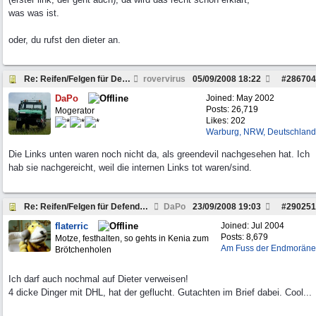
was was ist.
oder, du rufst den dieter an.
Re: Reifen/Felgen für Defender 110 - wer kann helf
rovervirus
05/09/2008
18:22
#
286704
DaPo
Joined:
May 2002
Posts: 26,719
Mogerator
Likes: 202
Warburg, NRW, Deutschland
Die Links unten waren noch nicht da, als greendevil nachgesehen hat. Ich
hab sie nachgereicht, weil die internen Links tot waren/sind.
Re: Reifen/Felgen für Defender 110 - wer kann helf
DaPo
23/09/2008
19:03
#
290251
flaterric
Joined:
Jul 2004
Posts: 8,679
Motze, festhalten, so gehts in Kenia zum
Am Fuss der Endmoräne
Brötchenholen
Ich darf auch nochmal auf Dieter verweisen!
4 dicke Dinger mit DHL, hat der geflucht. Gutachten im Brief dabei. Cool...