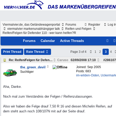
Viermalvier.de, das Geländewagenportal
Forums
Register
Log I
viermalvier markenunabhängiger talk
Reifen und Felgen
Reifen/Felgen für Defender 110 - wer kann helfen?R
Forums
Calendar
Active Threads
Print Thread
Rate Thread
Page 3 of 4
1
2
3
4
Re: Reifen/Felgen für Defender 110 - wer kann helf
Caruso
02/09/2008
17:10
#
286107
the_green_devil
Joined:
Sep 2005
Posts: 683
Suchtiger
im-wilden-Osten, Uckermark
Aha, Danke.
Noch mal zum Verständnis der Felgen / Reifenzulassungen.
Also wir haben die Felge drauf 7,50 R 16 und diesen Michelin Reifen, auf
dem steht auch noch 108/107N mit auf der Seite drauf.