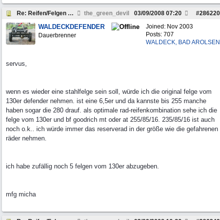
Re: Reifen/Felgen für Defender 110 - wer kann helf
the_green_devil
03/09/2008
07:20
#
286220
WALDECKDEFENDER
Joined:
Nov 2003
Posts: 707
Dauerbrenner
WALDECK, BAD AROLSEN
servus,
wenn es wieder eine stahlfelge sein soll, würde ich die original felge vom
130er defender nehmen. ist eine 6,5er und da kannste bis 255 manche
haben sogar die 280 drauf. als optimale rad-reifenkombination sehe ich die
felge vom 130er und bf goodrich mt oder at 255/85/16. 235/85/16 ist auch
noch o.k.. ich würde immer das reserverad in der größe wie die gefahrenen
räder nehmen.
ich habe zufällig noch 5 felgen vom 130er abzugeben.
mfg micha