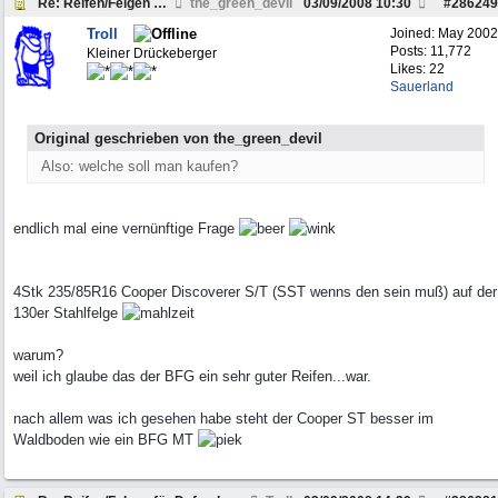
Re: Reifen/Felgen für Defender 110 - wer kann helf
the_green_devil
03/09/2008
10:30
#
286249
Troll
Joined:
May 2002
Posts: 11,772
Kleiner Drückeberger
Likes: 22
Sauerland
Original geschrieben von the_green_devil
Also: welche soll man kaufen?
endlich mal eine vernünftige Frage
4Stk 235/85R16 Cooper Discoverer S/T (SST wenns den sein muß) auf der
130er Stahlfelge
warum?
weil ich glaube das der BFG ein sehr guter Reifen...war.
nach allem was ich gesehen habe steht der Cooper ST besser im
Waldboden wie ein BFG MT