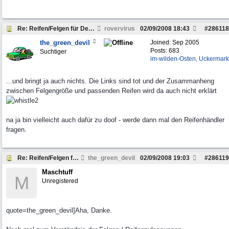
Re: Reifen/Felgen für Defender 110 - wer kann helf
rovervirus
02/09/2008
18:43
#
286118
the_green_devil
Joined:
Sep 2005
Posts: 683
Suchtiger
im-wilden-Osten, Uckermark
...und bringt ja auch nichts. Die Links sind tot und der Zusammanheng
zwischen Felgengröße und passenden Reifen wird da auch nicht erklärt
na ja bin vielleicht auch dafür zu doof - werde dann mal den Reifenhändler
fragen.
Re: Reifen/Felgen für Defender 110 - wer kann helf
the_green_devil
02/09/2008
19:03
#
286119
Maschtuff
M
Unregistered
quote=the_green_devil]Aha, Danke.