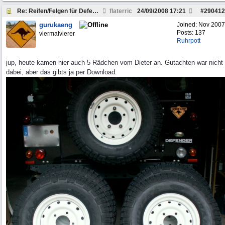
Re: Reifen/Felgen für Defender 110 - wer kann helf
flaterric
24/09/2008
17:21
#
290412
gurukaeng
Joined:
Nov 2007
Posts: 137
viermalvierer
Ruhrpott
jup, heute kamen hier auch 5 Rädchen vom Dieter an. Gutachten war nicht
dabei, aber das gibts ja per Download.