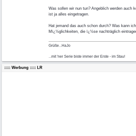
Was sollen wir nun tun? Angeblich werden auch k
ist ja alles eingetragen.
Hat jemand das auch schon durch? Was kann ich m
Mï¿½glichkeiten, die ï¿½se nachträglich eintrage
Grüße...HaJo
...mit 'ner Serie biste immer der Erste - im Stau!
::::: Werbung ::::: LR