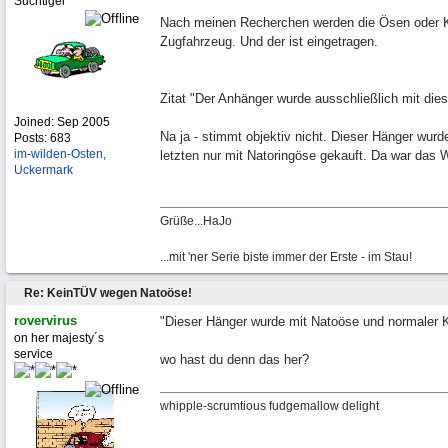
Suchtiger
Nach meinen Recherchen werden die Ösen oder Ku
Zugfahrzeug. Und der ist eingetragen.
Zitat "Der Anhänger wurde ausschließlich mit dies
Joined:
Sep 2005
Na ja - stimmt objektiv nicht. Dieser Hänger wur
Posts: 683
im-wilden-Osten,
letzten nur mit Natoringöse gekauft. Da war das 
Uckermark
Grüße...HaJo
...mit 'ner Serie biste immer der Erste - im Stau!
Re: KeinTÜV wegen Natoöse!
rovervirus
"Dieser Hänger wurde mit Natoöse und normaler Ku
on her majesty´s
service
wo hast du denn das her?
whipple-scrumtious fudgemallow delight