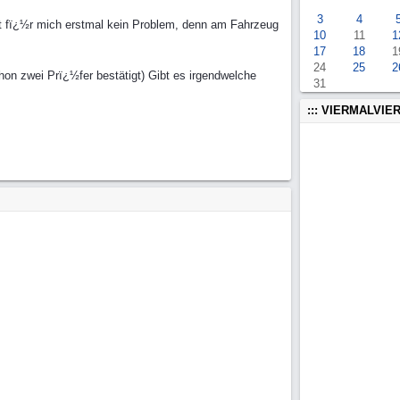
3
4
st fï¿½r mich erstmal kein Problem, denn am Fahrzeug
10
11
1
17
18
1
24
25
2
on zwei Prï¿½fer bestätigt) Gibt es irgendwelche
31
::: VIERMALVIER