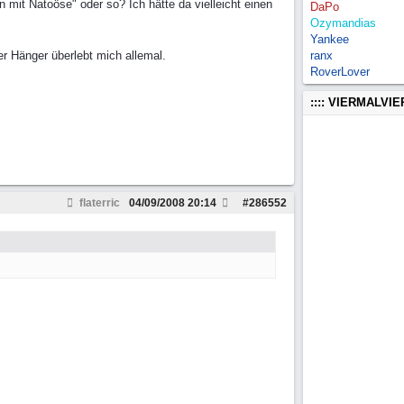
 mit Natoöse" oder so? Ich hätte da vielleicht einen
DaPo
Ozymandias
Yankee
r Hänger überlebt mich allemal.
ranx
RoverLover
:::: VIERMALVI
flaterric
04/09/2008
20:14
#
286552