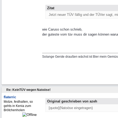
Zitat
Jetzt neuer TÜV fällig und der TÜVer sagt, mi
wie Caruso schon schrieb,
der guteste vom tüv muss dir sagen können war
Solange Gerste draußen wächst ist Bier mein Gemüs
Re: KeinTÜV wegen Natoöse!
flaterric
Original geschrieben von azeh
Motze, festhalten, so
gehts in Kenia zum
[quote](Natoöse eingetragen)
Brötchenholen