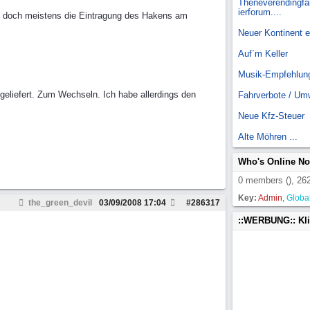
Theneverendingfai
ierforum....
t doch meistens die Eintragung des Hakens am
Neuer Kontinent 
Auf`m Keller
Musik-Empfehlun
sgeliefert. Zum Wechseln. Ich habe allerdings den
Fahrverbote / Um
Neue Kfz-Steuer
Alte Möhren ...
Who's Online N
0 members (), 262
Key:
Admin
,
Globa
the_green_devil
03/09/2008
17:04
#
286317
::WERBUNG:: Kl