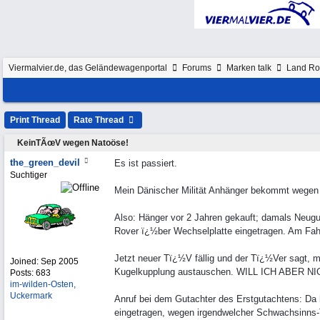
Viermalvier.de, das Geländewagenportal
Forums
Marken talk
Land Ro
Print Thread
Rate Thread
KeinTÃœV wegen Natoöse!
the_green_devil
Es ist passiert.
Suchtiger
Mein Dänischer Milität Anhänger bekommt wegen
Also: Hänger vor 2 Jahren gekauft; damals Neugu
Rover ï¿½ber Wechselplatte eingetragen. Am Fah
Jetzt neuer Tï¿½V fällig und der Tï¿½Ver sagt, m
Joined:
Sep 2005
Kugelkupplung austauschen. WILL ICH ABER NI
Posts: 683
im-wilden-Osten,
Uckermark
Anruf bei dem Gutachter des Erstgutachtens: Da h
eingetragen, wegen irgendwelcher Schwachsin