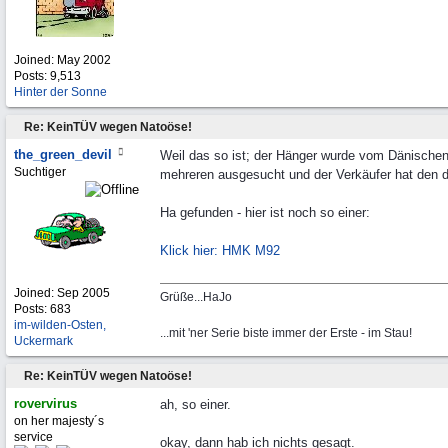
Joined:
May 2002
Posts: 9,513
Hinter der Sonne
Re: KeinTÜV wegen Natoöse!
the_green_devil
Weil das so ist; der Hänger wurde vom Dänischen
Suchtiger
mehreren ausgesucht und der Verkäufer hat den 
Ha gefunden - hier ist noch so einer:
Klick hier: HMK M92
Joined:
Sep 2005
Grüße...HaJo
Posts: 683
im-wilden-Osten,
...mit 'ner Serie biste immer der Erste - im Stau!
Uckermark
Re: KeinTÜV wegen Natoöse!
rovervirus
ah, so einer.
on her majesty´s
service
okay, dann hab ich nichts gesagt.