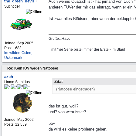
the_green_devil
Auch wenns Quatsch ist - hat jemand von Euch 'ne
Suchtiger
anderen TÜVer der mir das einträgt, wenn er ein M
Ist zwar alles Blödsinn, aber wenn der bekloppte
Grüße...HaJo
Joined:
Sep 2005
Posts: 683
...mit 'ner Serie biste immer der Erste - im Stau!
im-wilden-Osten,
Uckermark
Re: KeinTÜV wegen Natoöse!
azeh
Zitat
Homo Stupidus
(Natoöse eingetragen)
das ist gut, woll?
und? von wem isser?
Joined:
May 2002
btw.
Posts: 12,559
da wird es keine probleme geben.