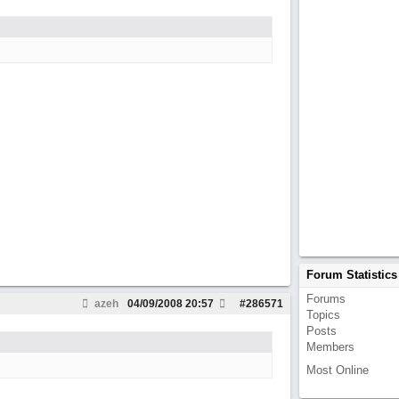
Forum Statistics
Forums
azeh
04/09/2008
20:57
#
286571
Topics
Posts
Members
Most Online