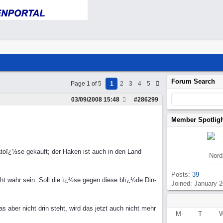
Forum Search
Page 1 of 5
1
2
3
4
5
03/09/2008
15:48
#
286299
Member Spotlig
atoï¿½se gekauft; der Haken ist auch in den Land
Nord
Posts:
39
ht wahr sein. Soll die ï¿½se gegen diese blï¿½de Din-
Joined: January 
aber nicht drin steht, wird das jetzt auch nicht mehr
M
T