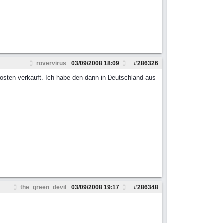
rovervirus
03/09/2008
18:09
#
286326
osten verkauft. Ich habe den dann in Deutschland aus
the_green_devil
03/09/2008
19:17
#
286348