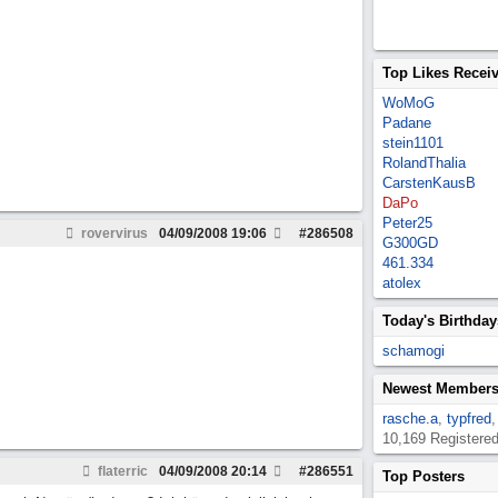
Top Likes Recei
WoMoG
Padane
stein1101
RolandThalia
CarstenKausB
DaPo
Peter25
rovervirus
04/09/2008
19:06
#
286508
G300GD
461.334
atolex
Today's Birthday
schamogi
Newest Member
rasche.a
,
typfred
10,169 Registere
flaterric
04/09/2008
20:14
#
286551
Top Posters