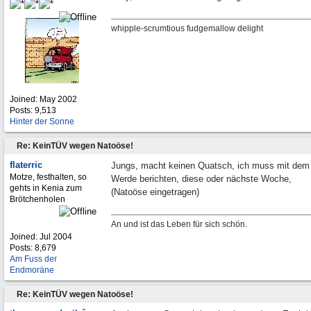
whipple-scrumtious fudgemallow delight
Joined:
May 2002
Posts: 9,513
Hinter der Sonne
Re: KeinTÜV wegen Natoöse!
flaterric
Jungs, macht keinen Quatsch, ich muss mit dem
Motze, festhalten, so
Werde berichten, diese oder nächste Woche,
gehts in Kenia zum
(Natoöse eingetragen)
Brötchenholen
An und ist das Leben für sich schön.
Joined:
Jul 2004
Posts: 8,679
Am Fuss der
Endmoräne
Re: KeinTÜV wegen Natoöse!