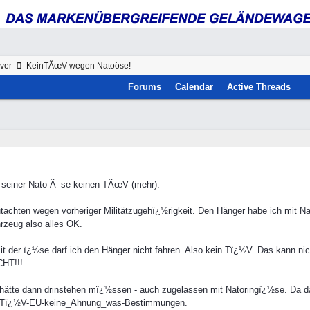
ver
KeinTÃœV wegen Natoöse!
Forums
Calendar
Active Threads
 seiner Nato Ã–se keinen TÃœV (mehr).
tachten wegen vorheriger Militätzugehï¿½rigkeit. Den Hänger habe ich mit N
rzeug also alles OK.
it der ï¿½se darf ich den Hänger nicht fahren. Also kein Tï¿½V. Das kann nic
CHT!!!
ätte dann drinstehen mï¿½ssen - auch zugelassen mit Natoringï¿½se. Da das 
ns-Tï¿½V-EU-keine_Ahnung_was-Bestimmungen.