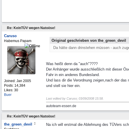
Re: KeinTÜV wegen Natoöse!
Caruso
Original geschrieben von the_green_devil
Habemus Papam
Da hätte dann drinstehen müssen - auch zug
Was heißt denn da "auch"????
Der Anhänger wurde ausschließlich mit dieser Öse
Fahr in ein anderes Bundesland.
Und lass dir die Verordnung zeigen,nach der das 
Joined:
Jan 2005
Posts: 14,384
und stell sie hier ein.
Likes: 30
Buer
Last edited by Caruso;
03/09/2008
15:58
.
autoteam-essen.de
Re: KeinTÜV wegen Natoöse!
the_green_devil
Na ich will erstmal die Ablehnung des TÜVers schr