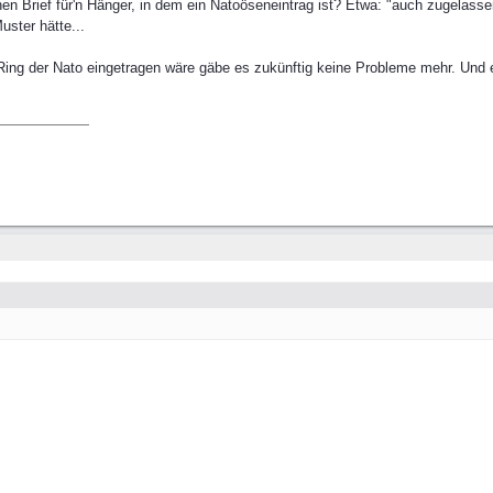
n Brief für'n Hänger, in dem ein Natoöseneintrag ist? Etwa: "auch zugelassen
uster hätte...
 Ring der Nato eingetragen wäre gäbe es zukünftig keine Probleme mehr. Und e