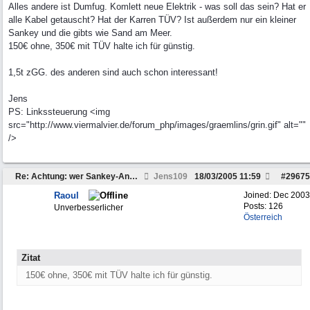
Alles andere ist Dumfug. Komlett neue Elektrik - was soll das sein? Hat er
alle Kabel getauscht? Hat der Karren TÜV? Ist außerdem nur ein kleiner
Sankey und die gibts wie Sand am Meer.
150€ ohne, 350€ mit TÜV halte ich für günstig.
1,5t zGG. des anderen sind auch schon interessant!
Jens
PS: Linkssteuerung <img
src="http://www.viermalvier.de/forum_php/images/graemlins/grin.gif" alt=""
/>
Re: Achtung: wer Sankey-Anhänger sucht...
Jens109
18/03/2005
11:59
#
29675
Raoul
Joined:
Dec 2003
Posts: 126
Unverbesserlicher
Österreich
Zitat
150€ ohne, 350€ mit TÜV halte ich für günstig.