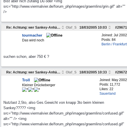
Bist aber nich zufällig Du oder <img
src="http://www.viermalvier.de/forum_php/images/graemlins/grin.gif" alt=""
/>
Re: Achtung: wer Sankey-Anhänger sucht...
Olaf_S
18/03/2005
10:03
#
29671
tourmacher
Joined:
Jul 2002
Posts: 84
Das wird noch
Berlin / Frankfurt
suchen schon, aber 750 € ?
Re: Achtung: wer Sankey-Anhänger sucht...
Olaf_S
18/03/2005
10:33
#
29672
Troll
Joined:
May 2002
Posts: 11,772
Kleiner Drückeberger
Likes: 22
Sauerland
Nutzlast 2,5to, also Ges.Gewicht von knapp 3to beim kleinen
Sankey????? <img
src="http://www.viermalvier.de/forum_php/images/graemlins/confused.gif"
alt="" /> <img
src="http://www.viermalvier.de/forum_php/images/graemlins/confused.gif"