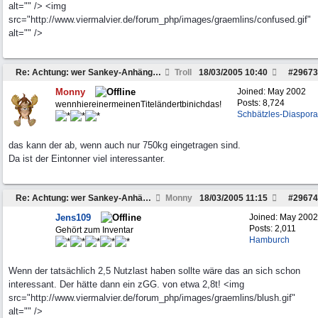
alt="" /> <img
src="http://www.viermalvier.de/forum_php/images/graemlins/confused.gif"
alt="" />
Re: Achtung: wer Sankey-Anhänger sucht...
Troll
18/03/2005
10:40
#
29673
Monny
Joined:
May 2002
Posts: 8,724
wennhiereinermeinenTiteländertbinichdas!
Schbätzles-Diaspora
das kann der ab, wenn auch nur 750kg eingetragen sind.
Da ist der Eintonner viel interessanter.
Re: Achtung: wer Sankey-Anhänger sucht...
Monny
18/03/2005
11:15
#
29674
Jens109
Joined:
May 2002
Posts: 2,011
Gehört zum Inventar
Hamburch
Wenn der tatsächlich 2,5 Nutzlast haben sollte wäre das an sich schon
interessant. Der hätte dann ein zGG. von etwa 2,8t! <img
src="http://www.viermalvier.de/forum_php/images/graemlins/blush.gif"
alt="" />