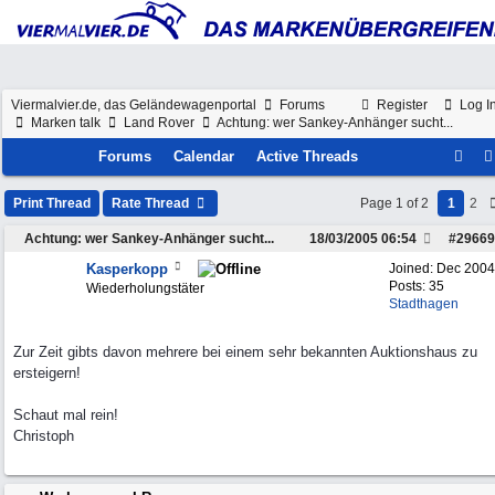
Viermalvier.de, das Geländewagenportal
Forums
Register
Log I
Marken talk
Land Rover
Achtung: wer Sankey-Anhänger sucht...
Forums
Calendar
Active Threads
Print Thread
Rate Thread
Page 1 of 2
1
2
Achtung: wer Sankey-Anhänger sucht...
18/03/2005
06:54
#
29669
Kasperkopp
Joined:
Dec 2004
Posts: 35
Wiederholungstäter
Stadthagen
Zur Zeit gibts davon mehrere bei einem sehr bekannten Auktionshaus zu
ersteigern!
Schaut mal rein!
Christoph