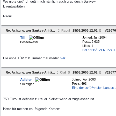
Wo gibts die? Ich quäl mich nämlich auch grad durch Sankey-
Eventualitäten.
Raoul
Re: Achtung: wer Sankey-Anhänger sucht...
Raoul
18/03/2005
12:01
#
29676
Till
Joined:
Jun 2004
Posts: 5,635
Besserwessi
Likes: 1
Bei der BÃ–ZEN TANTE
Die ohne TÜV z.B. immer mal wieder
hier
Re: Achtung: wer Sankey-Anhänger sucht...
Olaf_S
18/03/2005
12:02
#
29677
Aelbler
Joined:
Apr 2003
Posts: 493
Suchtiger
Eine der schï¿½nsten Landsc...
750 Euro ist definitiv zu teuer. Selbst wenn er zugelassen ist.
Hatte für meinen ca. folgende Kosten: