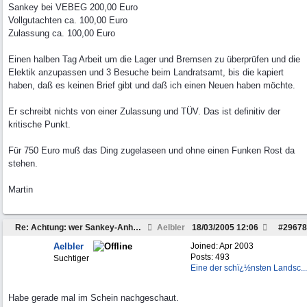
Sankey bei VEBEG 200,00 Euro
Vollgutachten ca. 100,00 Euro
Zulassung ca. 100,00 Euro
Einen halben Tag Arbeit um die Lager und Bremsen zu überprüfen und die
Elektik anzupassen und 3 Besuche beim Landratsamt, bis die kapiert
haben, daß es keinen Brief gibt und daß ich einen Neuen haben möchte.
Er schreibt nichts von einer Zulassung und TÜV. Das ist definitiv der
kritische Punkt.
Für 750 Euro muß das Ding zugelaseen und ohne einen Funken Rost da
stehen.
Martin
Re: Achtung: wer Sankey-Anhänger sucht...
Aelbler
18/03/2005
12:06
#
29678
Aelbler
Joined:
Apr 2003
Posts: 493
Suchtiger
Eine der schï¿½nsten Landsc...
Habe gerade mal im Schein nachgeschaut.