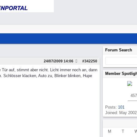
Forum Search
24/07/2009
14:06
#
342250
e Tür auf, stimmt aber nicht. Licht immer noch an, dann
Member Spotlig
 Schlösser klacken, Auto zu, Blinker blinken, Hupe
457
Posts:
101
Joined: May 2002
M
T