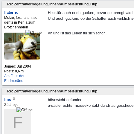
Re: Zentralverriegelung, Innenraumbeleuchtung, Hup
flaterric
Hecktür auch noch gucken, bevor gesprengt wird.
Motze, festhalten, so
Und auch gucken, ob die Schalter auch wirklich sc
gehts in Kenia zum
Brötchenholen
An und ist das Leben für sich schön.
Joined:
Jul 2004
Posts: 8,679
Am Fuss der
Endmoräne
Re: Zentralverriegelung, Innenraumbeleuchtung, Hup
fmo
bösewicht gefunden:
Süchtiger
a-säule rechts, massekontakt durch aufgescheuer
F