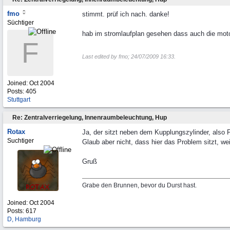
fmo
stimmt. prüf ich nach. danke!
Süchtiger
hab im stromlaufplan gesehen dass auch die moto
F
Last edited by fmo;
24/07/2009
16:33
.
Joined:
Oct 2004
Posts: 405
Stuttgart
Re: Zentralverriegelung, Innenraumbeleuchtung, Hup
Rotax
Ja, der sitzt neben dem Kupplungszylinder, also 
Suchtiger
Glaub aber nicht, dass hier das Problem sitzt, we
Gruß
Grabe den Brunnen, bevor du Durst hast.
Joined:
Oct 2004
Posts: 617
D, Hamburg