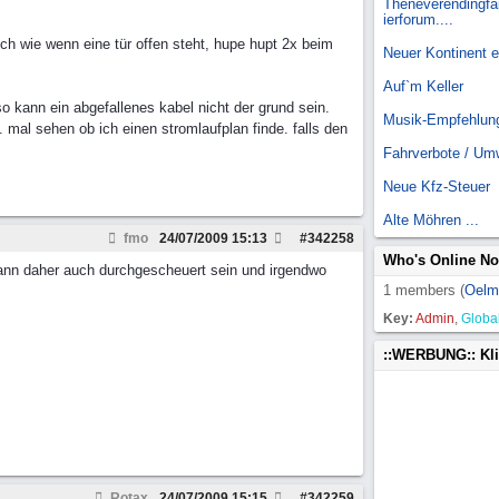
Theneverendingfai
ierforum....
ch wie wenn eine tür offen steht, hupe hupt 2x beim
Neuer Kontinent 
Auf`m Keller
so kann ein abgefallenes kabel nicht der grund sein.
Musik-Empfehlun
s. mal sehen ob ich einen stromlaufplan finde. falls den
Fahrverbote / Um
Neue Kfz-Steuer
Alte Möhren ...
fmo
24/07/2009
15:13
#
342258
Who's Online N
 kann daher auch durchgescheuert sein und irgendwo
1 members (
Oelm
Key:
Admin
,
Globa
::WERBUNG:: Kl
Rotax
24/07/2009
15:15
#
342259