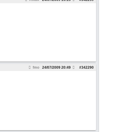
fmo
24/07/2009
20:49
#
342290