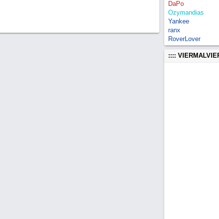
DaPo
Ozymandias
Yankee
ranx
RoverLover
:::: VIERMALVI