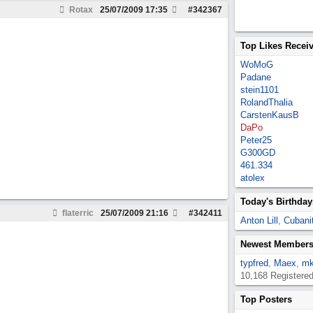
Rotax
25/07/2009
17:35
#
342367
Top Likes Recei
WoMoG
Padane
stein1101
RolandThalia
CarstenKausB
DaPo
Peter25
G300GD
461.334
atolex
Today's Birthday
flaterric
25/07/2009
21:16
#
342411
Anton Lill
,
Cubanit
Newest Member
typfred
,
Maex
,
mk
10,168 Registere
Top Posters