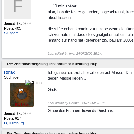
F
... 10 min später:
also, hab die taster gefunden, abgeschraubt, kor
abschliessen.
Joined:
Oct 2004
Posts: 405
die stifte geben kontakt zur masse wenn die türen
Stuttgart
ich vermute mal dass die signalgeber auf ein relai
jemand zur hand hat (defender td5, baujahr 2005)
Last edited by fmo;
24/07/2009
15:14
.
Re: Zentralverriegelung, Innenraumbeleuchtung, Hup
Rotax
Ich glaube, die Schalter arbeiten auf Masse. D.h
Suchtiger
gegen Masse liegen...
Gruß
Last edited by Rotax;
24/07/2009
15:14
.
Grabe den Brunnen, bevor du Durst hast.
Joined:
Oct 2004
Posts: 617
D, Hamburg
Re: Zentralverriegelung, Innenraumbeleuchtung, Hup