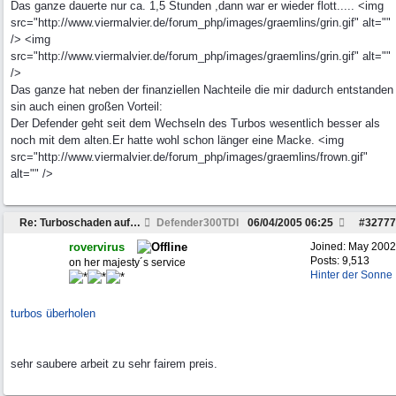
Das ganze dauerte nur ca. 1,5 Stunden ,dann war er wieder flott..... <img
src="http://www.viermalvier.de/forum_php/images/graemlins/grin.gif" alt=""
/> <img
src="http://www.viermalvier.de/forum_php/images/graemlins/grin.gif" alt=""
/>
Das ganze hat neben der finanziellen Nachteile die mir dadurch entstanden
sin auch einen großen Vorteil:
Der Defender geht seit dem Wechseln des Turbos wesentlich besser als
noch mit dem alten.Er hatte wohl schon länger eine Macke. <img
src="http://www.viermalvier.de/forum_php/images/graemlins/frown.gif"
alt="" />
Re: Turboschaden auf der Urlaubsfahrt....
Defender300TDI
06/04/2005
06:25
#
32777
rovervirus
Joined:
May 2002
Posts: 9,513
on her majesty´s service
Hinter der Sonne
turbos überholen
sehr saubere arbeit zu sehr fairem preis.