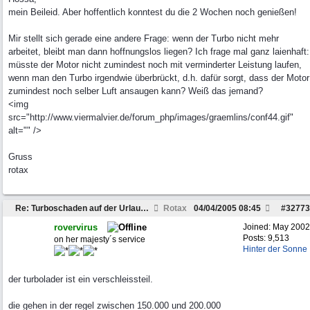
mein Beileid. Aber hoffentlich konntest du die 2 Wochen noch genießen!
Mir stellt sich gerade eine andere Frage: wenn der Turbo nicht mehr
arbeitet, bleibt man dann hoffnungslos liegen? Ich frage mal ganz laienhaft:
müsste der Motor nicht zumindest noch mit verminderter Leistung laufen,
wenn man den Turbo irgendwie überbrückt, d.h. dafür sorgt, dass der Motor
zumindest noch selber Luft ansaugen kann? Weiß das jemand?
<img
src="http://www.viermalvier.de/forum_php/images/graemlins/conf44.gif"
alt="" />
Gruss
rotax
Re: Turboschaden auf der Urlaubsfahrt....
Rotax
04/04/2005
08:45
#
32773
rovervirus
Joined:
May 2002
Posts: 9,513
on her majesty´s service
Hinter der Sonne
der turbolader ist ein verschleissteil.
die gehen in der regel zwischen 150.000 und 200.000