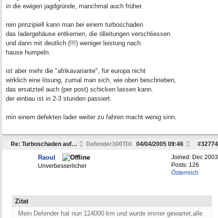
in die ewigen jagdgründe, manchmal auch früher.
rein prinzipiell kann man bei einem turboschaden
das ladergehäuse entkernen, die ölleitungen verschliessen
und dann mit deutlich (!!!) weniger leistung nach
hause humpeln.
ist aber mehr die "afrikavariante", für europa nicht
wirklich eine lösung, zumal man sich, wie oben beschrieben,
das ersatzteil auch (per post) schicken lassen kann.
der einbau ist in 2-3 stunden passiert.
min einem defekten lader weiter zu fahren macht wenig sinn.
Re: Turboschaden auf der Urlaubsfahrt....
Defender300TDI
04/04/2005
09:46
#
32774
Raoul
Joined:
Dec 2003
Posts: 126
Unverbesserlicher
Österreich
Zitat
Mein Defender hat nun 124000 km und wurde immer gewartet,alle