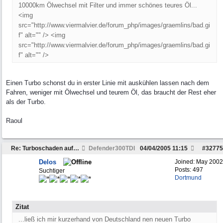
10000km Ölwechsel mit Filter und immer schönes teures Öl...
<img
src="http://www.viermalvier.de/forum_php/images/graemlins/bad.gi
f" alt="" /> <img
src="http://www.viermalvier.de/forum_php/images/graemlins/bad.gi
f" alt="" />
Einen Turbo schonst du in erster Linie mit auskühlen lassen nach dem
Fahren, weniger mit Ölwechsel und teurem Öl, das braucht der Rest eher
als der Turbo.
Raoul
Re: Turboschaden auf der Urlaubsfahrt....
Defender300TDI
04/04/2005
11:15
#
32775
Delos
Joined:
May 2002
Posts: 497
Suchtiger
Dortmund
Zitat
...ließ ich mir kurzerhand von Deutschland nen neuen Turbo