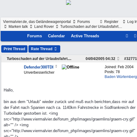
Viermalvier.de, das Geländewagenportal
Forums
Register
Log I
Marken talk
Land Rover
Turboschaden auf der Urlaubsfahrt....
Forums
Calendar
Active Threads
Print Thread
Rate Thread
Turboschaden auf der Urlaubsfahrt....
04/04/2005
04:32
#
32771
Defender300TDI
Joined:
Feb 2004
Posts: 78
Unverbesserlicher
Baden Würtemberg
Hallo,
bin aus dem "Urlaub" wieder zurück und muß euch berichten,dass mir auf
der Fahrt nach Spanien nach ca. 1140km Fahrstrecke in Südfrankreich der
Turbolader gestorben ist. <img
src="http://www.viermalvier.de/forum_php/images/graemlins/graem-cry.gif"
alt="" /> <img
src="http://www.viermalvier.de/forum_php/images/graemlins/graem-cry.gif"
alt="" />