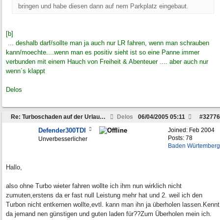
bringen und habe diesen dann auf nem Parkplatz eingebaut.
[b]
... deshalb darf/sollte man ja auch nur LR fahren, wenn man schrauben
kann/moechte....wenn man es positiv sieht ist so eine Panne immer
verbunden mit einem Hauch von Freiheit & Abenteuer .... aber auch nur
wenn´s klappt
Delos
Re: Turboschaden auf der Urlaubsfahrt....
Delos
06/04/2005
05:11
#
32776
Defender300TDI
Joined:
Feb 2004
Posts: 78
Unverbesserlicher
Baden Würtemberg
Hallo,
also ohne Turbo wieter fahren wollte ich ihm nun wirklich nicht
zumuten,erstens da er fast null Leistung mehr hat und 2. weil ich den
Turbon nicht entkernen wollte,evtl. kann man ihn ja überholen lassen.Kennt
da jemand nen günstigen und guten laden für??Zum Überholen mein ich.