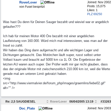
RoverLover
Joined:
Nov 2002
Posts: 15,075
von Fusel bespritzt
Likes: 1
PLZ 69250
Was hast Du denn für Deinen Sauger bezahlt und wieviel war er angeblich
gelaufen???
Ich hab für meinen Motor 400 Öre bezahlt mit einer angeblichen
Laufleistung von 160.000. Würd mich mal interessieren, was man auf der
Insel so zahlt.
Wir haben das Ding dann aufgemacht und alle wichtigen Lager und
Dichtungen getauscht. Das Motörchen läuft super, russt selbst unter
Vollast kaum und braucht auf 5000 km ca 1L Öl. Die Ergebnisse der
letzten AU waren auch super. Der Prüfer wollt mir gar nicht glauben, dass
das der originale Motor mit zwischenzeitlich 210.000 km ist, weil die Werte
gerade mal am unteren Limit gekratzt haben.
<img
src="http://www.viermalvier.de/forum_php/images/graemlins/liebe02.gif"
alt="" />
Re: 2,5 SAUGDIESEL
RoverLover
06/04/2005
13:19
#
33263
Doc_Plato
Joined:
Nov 2003