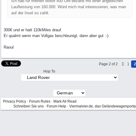
Ich hab für meinen Motor 400 Öre bezahlt mit einer angeblichen
Laufleistung von 160.000. Würd mich mal interessieren, was man
auf der Insel so zahlt.
300€ und er hatt 110kMiles drauf.
Er qualmt wenn man Vollgas beschleunigt, dann aber gut :-)
Raoul
Page 2 of 2
1
2
Hop To
Privacy Policy
·
Forum Rules
·
Mark All Read
Schreiben Sie uns
·
Forum Help
·
Viermalvier.de, das Geländewagenporta