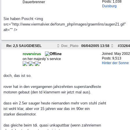
Posts: 1,038
Dauerbrenner
Duisburg
Sie haben Poscht <img
src="http://www.viermalvier.de/forum_php/images/graemlins/augen21.gif"
alt="" />
Re: 2,5 SAUGDIESEL
Doc_Plato
06/04/2005
13:58
#
33264
rovervirus
Joined:
May 2002
Posts: 9,513
on her majesty´s service
Hinter der Sonne
doch, das ist so.
rover hat in den vergangenen jahrzehnten superstandfeste
motoren gebaut (den td klammern wir jetzt mal aus).
dass ein 2.5er sauger heute niemanden mehr vom stuhl zieht
ist wohl klar, aber vor 15 jahren war das im 90er ein
starker dieselmotor.
das gleiche beim tdi. quasi unkaputtbar (wenn zahnriemen