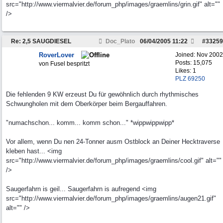
src="http://www.viermalvier.de/forum_php/images/graemlins/grin.gif" alt=""
/>
Re: 2,5 SAUGDIESEL
Doc_Plato
06/04/2005
11:22
#
33259
RoverLover
Joined:
Nov 2002
Posts: 15,075
von Fusel bespritzt
Likes: 1
PLZ 69250
Die fehlenden 9 KW erzeust Du für gewöhnlich durch rhythmisches
Schwungholen mit dem Oberkörper beim Bergauffahren.
"numachschon... komm... komm schon..." *wippwippwipp*
Vor allem, wenn Du nen 24-Tonner ausm Ostblock an Deiner Hecktraverse
kleben hast... <img
src="http://www.viermalvier.de/forum_php/images/graemlins/cool.gif" alt=""
/>
Saugerfahrn is geil... Saugerfahrn is aufregend <img
src="http://www.viermalvier.de/forum_php/images/graemlins/augen21.gif"
alt="" />