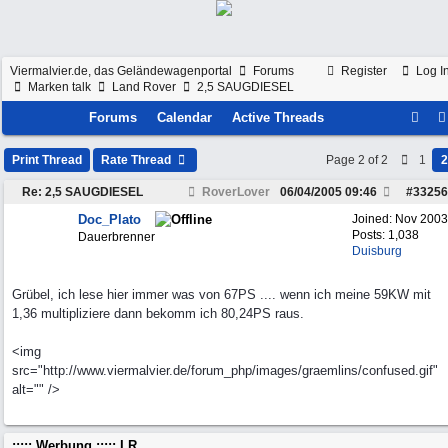
Viermalvier.de, das Geländewagenportal
Forums
Register
Log I
Marken talk
Land Rover
2,5 SAUGDIESEL
Forums
Calendar
Active Threads
Print Thread
Rate Thread
Page 2 of 2
1
2
Re: 2,5 SAUGDIESEL
RoverLover
06/04/2005
09:46
#
33256
Doc_Plato
Joined:
Nov 2003
Posts: 1,038
Dauerbrenner
Duisburg
Grübel, ich lese hier immer was von 67PS .... wenn ich meine 59KW mit
1,36 multipliziere dann bekomm ich 80,24PS raus.
<img
src="http://www.viermalvier.de/forum_php/images/graemlins/confused.gif"
alt="" />
::::: Werbung ::::: LR