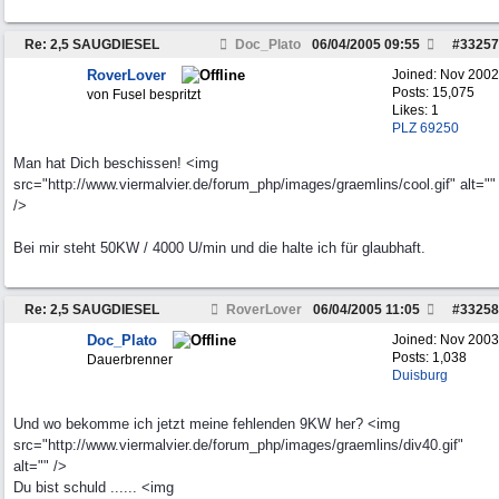
Re: 2,5 SAUGDIESEL
Doc_Plato
06/04/2005
09:55
#
33257
RoverLover
Joined:
Nov 2002
Posts: 15,075
von Fusel bespritzt
Likes: 1
PLZ 69250
Man hat Dich beschissen! <img
src="http://www.viermalvier.de/forum_php/images/graemlins/cool.gif" alt=""
/>
Bei mir steht 50KW / 4000 U/min und die halte ich für glaubhaft.
Re: 2,5 SAUGDIESEL
RoverLover
06/04/2005
11:05
#
33258
Doc_Plato
Joined:
Nov 2003
Posts: 1,038
Dauerbrenner
Duisburg
Und wo bekomme ich jetzt meine fehlenden 9KW her? <img
src="http://www.viermalvier.de/forum_php/images/graemlins/div40.gif"
alt="" />
Du bist schuld ...... <img