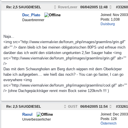
Re: 2,5 SAUGDIESEL
RoverLover
06/04/2005
11:48
#
33260
Doc_Plato
Joined:
Nov 2003
Posts: 1,038
Dauerbrenner
Duisburg
Naja...
<img src="http://www.viermalvier.de/forum_php/images/graemlins/grin.gif"
alt="" /> dann bleib ich bei meinen obligatorischen 80PS und erfreue mich
darüber das ich wohl den stärksten ungetunten 2,5er Sauger habe <img
src="http://www.viermalvier.de/forum_php/images/graemlins/grin.gif" alt=""
/>
Das mit dem Schwungholen am Berg durch wippen mit dem Oberkörper
habe ich aufgegeben.... wie hieß das noch? - You can go faster, I can go
everywhere <img
src="http://www.viermalvier.de/forum_php/images/graemlins/cool.gif" alt=""
/> (ohne Dachgepäckträger rennt mein Bock seine 120km/h !!! )
Re: 2,5 SAUGDIESEL
GUST
06/04/2005
11:54
#
33261
Raoul
Joined:
Dec 2003
Posts: 126
Unverbesserlicher
Österreich