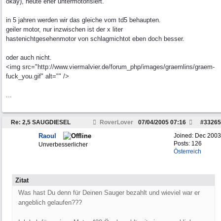
okay), heute eher untermotorisiert.
in 5 jahren werden wir das gleiche vom td5 behaupten.
geiler motor, nur inzwischen ist der x liter
hastenichtgesehenmotor von schlagmichtot eben doch besser.
oder auch nicht.
<img src="http://www.viermalvier.de/forum_php/images/graemlins/graem-
fuck_you.gif" alt="" />
...
Re: 2,5 SAUGDIESEL
RoverLover
07/04/2005
07:16
#
33265
Raoul
Joined:
Dec 2003
Posts: 126
Unverbesserlicher
Österreich
Zitat
Was hast Du denn für Deinen Sauger bezahlt und wieviel war er
angeblich gelaufen???