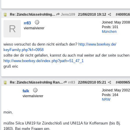
Re: Zündschlüsselrohling Range Rover Classic BJ 1972
Jens109
21/06/2010
19:12
#
400916
Joined:
May 2008
rr83
R
Posts: 101
viermalvierer
München
wieso versuchst du denn nicht einfach den?
http:/
/
www.boerkey.de/
keyFamily.php?kf=0958
sollte der dir nicht gefallen, kannst du auch mal weiter auf der seite suchen
http:/
/
www.boerkey.de/
index.php?path=51_47_1
gruß eric
Re: Zündschlüsselrohling Range Rover Classic BJ 1972
rr83
22/06/2010
05:21
#
400965
Joined:
May 2002
falk
Posts: 164
viermalvierer
NRW
moin,
müßte Silca UNI19 für Zündschloß und UNI11A für Kofferraum (bis Bj.
1983). Bei mehr Fragen pm.