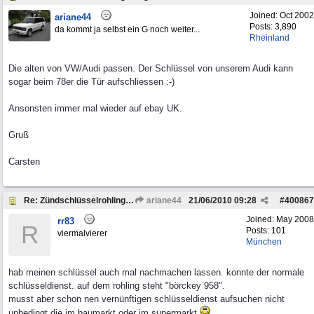
Joined:
Oct 2002
ariane44
Posts: 3,890
da kommt ja selbst ein G noch weiter...
Rheinland
Die alten von VW/Audi passen. Der Schlüssel von unserem Audi kann
sogar beim 78er die Tür aufschliessen :-)
Ansonsten immer mal wieder auf ebay UK.
Gruß
Carsten
Re: Zündschlüsselrohling Range Rover Classic BJ 1972
ariane44
21/06/2010
09:28
#
400867
Joined:
May 2008
rr83
R
Posts: 101
viermalvierer
München
hab meinen schlüssel auch mal nachmachen lassen. konnte der normale
schlüsseldienst. auf dem rohling steht "börckey 958".
musst aber schon nen vernünftigen schlüsseldienst aufsuchen nicht
unbedingt die im baumarkt oder im supermarkt