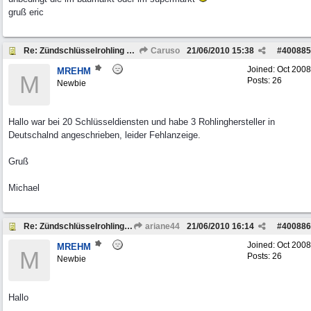
gruß eric
Re: Zündschlüsselrohling Range Rover Classic BJ 1972
Caruso
21/06/2010
15:38
#
400885
Joined:
Oct 2008
MREHM
M
Posts: 26
Newbie
Hallo war bei 20 Schlüsseldiensten und habe 3 Rohlinghersteller in
Deutschalnd angeschrieben, leider Fehlanzeige.
Gruß
Michael
Re: Zündschlüsselrohling Range Rover Classic BJ 1972
ariane44
21/06/2010
16:14
#
400886
Joined:
Oct 2008
MREHM
M
Posts: 26
Newbie
Hallo