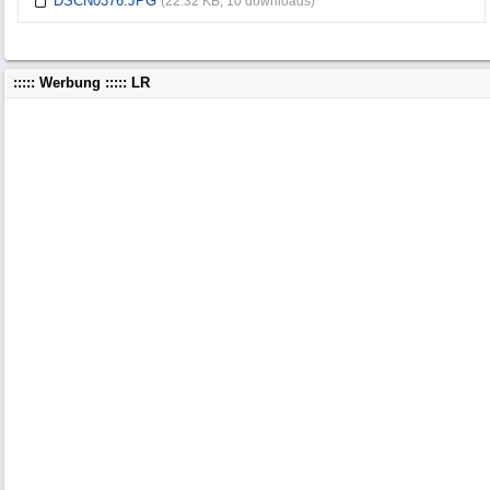
DSCN0376.JPG
(22.32 KB, 10 downloads)
::::: Werbung ::::: LR