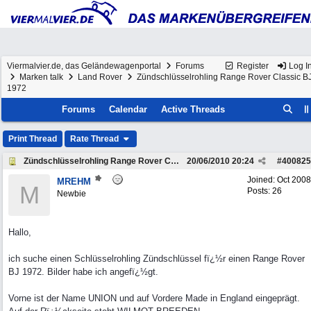
Viermalvier.de, das Geländewagenportal
Forums
Register
Log I
Marken talk
Land Rover
Zündschlüsselrohling Range Rover Classic B
1972
Forums
Calendar
Active Threads
Print Thread
Rate Thread
Zündschlüsselrohling Range Rover Classic BJ 1972
20/06/2010
20:24
#
400825
Joined:
Oct 2008
MREHM
M
Posts: 26
Newbie
Hallo,
ich suche einen Schlüsselrohling Zündschlüssel fï¿½r einen Range Rover
BJ 1972. Bilder habe ich angefï¿½gt.
Vorne ist der Name UNION und auf Vordere Made in England eingeprägt.