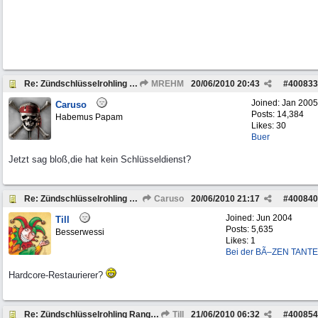
Re: Zündschlüsselrohling Range Rover Classic BJ 1972
MREHM
20/06/2010
20:43
#
400833
Joined:
Jan 2005
Caruso
Posts: 14,384
Habemus Papam
Likes: 30
Buer
Jetzt sag bloß,die hat kein Schlüsseldienst?
Re: Zündschlüsselrohling Range Rover Classic BJ 1972
Caruso
20/06/2010
21:17
#
400840
Joined:
Jun 2004
Till
Posts: 5,635
Besserwessi
Likes: 1
Bei der BÃ–ZEN TANTE
Hardcore-Restaurierer?
Re: Zündschlüsselrohling Range Rover Classic BJ 1972
Till
21/06/2010
06:32
#
400854