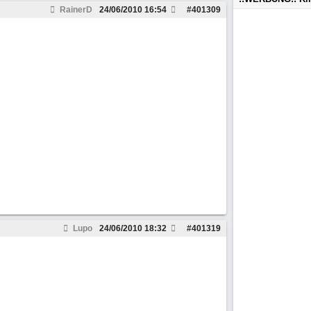
RainerD
24/06/2010
16:54
#
401309
Lupo
24/06/2010
18:32
#
401319