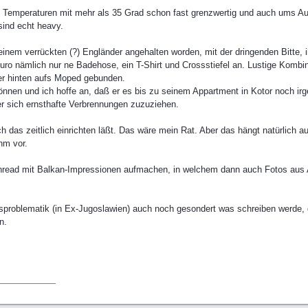
e Temperaturen mit mehr als 35 Grad schon fast grenzwertig und auch ums A
sind echt heavy.
einem verrückten (?) Engländer angehalten worden, mit der dringenden Bitte,
ro nämlich nur ne Badehose, ein T-Shirt und Crossstiefel an. Lustige Kombina
er hinten aufs Moped gebunden.
nen und ich hoffe an, daß er es bis zu seinem Appartment in Kotor noch irg
r sich ernsthafte Verbrennungen zuzuziehen.
h das zeitlich einrichten läßt. Das wäre mein Rat. Aber das hängt natürlich
hm vor.
 Thread mit Balkan-Impressionen aufmachen, in welchem dann auch Fotos aus
sproblematik (in Ex-Jugoslawien) auch noch gesondert was schreiben werde, 
n.