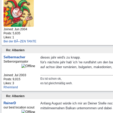
Joined:
Jun 2004
Posts: 5,635
Likes: 1
Bei der BÃ–ZEN TANTE
Re: Albanien
Selbermacher
dieses jahr wird's zu knapp.
Selberorganisator
für's nächste jahr hab' ich 'ne rundfahrt um den ba
auf achse über rumänien, bulgarien, makedonien, 
Joined:
Jul 2003
Es ist schon ok,
Posts: 9,015
Likes: 3
es tut gleichmäßig weh.
Rheinland
Re: Albanien
RainerD
Anfang August würde ich mir an Deiner Stelle noc
our best location scout
mittelmeernahen Balkan unternommen und dabei a