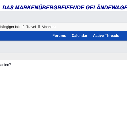
hängiger talk
Travel
Albanien
Forums
Calendar
Active Threads
banien?