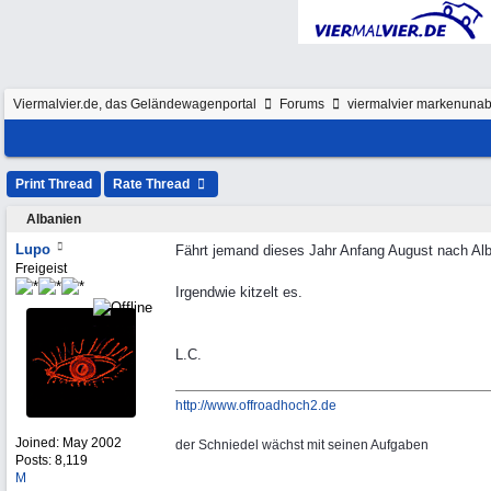
Viermalvier.de, das Geländewagenportal
Forums
viermalvier markenunab
Print Thread
Rate Thread
Albanien
Lupo
Fährt jemand dieses Jahr Anfang August nach Al
Freigeist
Irgendwie kitzelt es.
L.C.
http://www.offroadhoch2.de
Joined:
May 2002
der Schniedel wächst mit seinen Aufgaben
Posts: 8,119
M