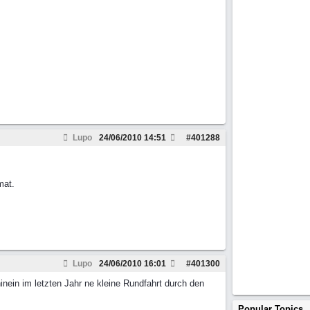
Lupo
24/06/2010
14:51
#
401288
mat.
Lupo
24/06/2010
16:01
#
401300
inein im letzten Jahr ne kleine Rundfahrt durch den
Popular Topics