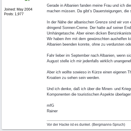
Gerade in Albanien fanden meine Frau und ich di
Joined:
May 2004
machen müssen. Da gibt’s Dauersteigungen, die 
Posts: 1,977
In der Nähe der albanischen Grenze sind wir von 
dringend Sonnen-Creme. Der hatte auf seiner Endu
Umhängetasche. Aber einen dicken Benzinkanist
Wir haben ihm mit dem gewünschten aushelfen kön
Albanien beenden konnte, ohne zu verdursten ode
Fahr lieber im September nach Albanien, wenn sic
August stelle ich mir jedenfalls wirklich unangene
Aber ich wollte sowieso in Kürze einen eigenen
Kroatien zu sehen sein werden.
Und ich denke, daß ich über die Minen- und Krieg
Komponenten die touristischen Aspekte überlager
mfG
Rainer
Vor der Hacke ist es dunkel. (Bergmanns-Spruch)