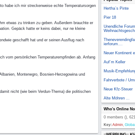
uto habe ich mir streckenweise echte Temperatursorgen
Hertha`s Pinte
Pier 18
 ihm etwas zu trinken zu geben. Außerdem brauchte er
Unendliche Forum
tion. Gepäck hatte er keins dabei, nur ne kleine
Weihnachtsgesch
Theneverendingfai
endwie geschafft hat und er seinen Ausflug nach
ierforum....
Neuer Kontinent 
 auch vom persönlichen Temperaturempfinden ab. Anfang
Auf`m Keller
Musik-Empfehlun
 Albanien, Montenegro, Bosnien-Herzegowina und
Fahrverbote / Um
Neue Kfz-Steuer
damit nicht (wie beim Verdun-Thema) die politischen
Alte Möhren ...
Who's Online N
0 members (), 621
Key:
Admin
,
Globa
::WERBUNG:: Kl