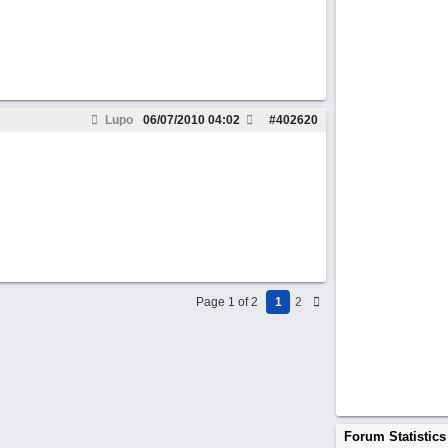
Lupo
06/07/2010
04:02
#
402620
Page 1 of 2
1
2
Forum Statistics