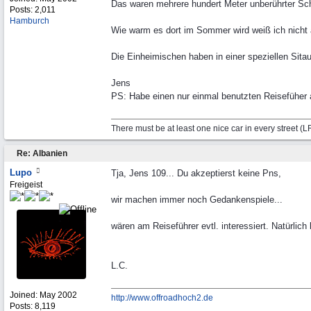
Das waren mehrere hundert Meter unberührter Sc
Posts: 2,011
Hamburch
Wie warm es dort im Sommer wird weiß ich nicht a
Die Einheimischen haben in einer speziellen Sitau
Jens
PS: Habe einen nur einmal benutzten Reisefüher
There must be at least one nice car in every street (
Re: Albanien
Lupo
Tja, Jens 109... Du akzeptierst keine Pns,
Freigeist
wir machen immer noch Gedankenspiele...
wären am Reiseführer evtl. interessiert. Natürlich
L.C.
Joined:
May 2002
http://www.offroadhoch2.de
Posts: 8,119