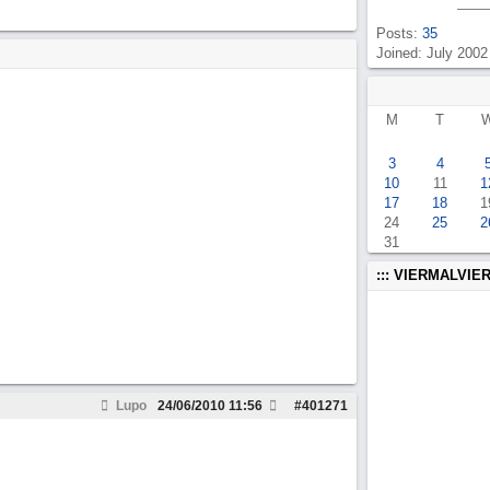
Posts:
35
Joined: July 2002
M
T
3
4
10
11
1
17
18
1
24
25
2
31
::: VIERMALVIER
Lupo
24/06/2010
11:56
#
401271