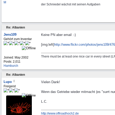
M
der Schniedel wächst mit seinen Aufgaben
Re: Albanien
Jens109
Keine PN aber email :-)
Gehört zum Inventar
[img:left]
http:/
/
www.flickr.com/
photos/
jens109/
476
There must be at least one nice car in every street (
Joined:
May 2002
Posts: 2,011
Hamburch
Re: Albanien
Lupo
Vielen Dank!
Freigeist
Wenn das Getriebe wieder mitmacht (es "surrt nur"
L.C.
http://www.offroadhoch2.de