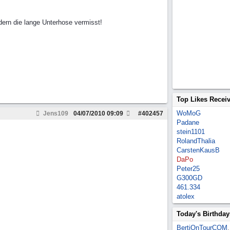
dern die lange Unterhose vermisst!
Top Likes Recei
WoMoG
Jens109
04/07/2010
09:09
#
402457
Padane
stein1101
RolandThalia
CarstenKausB
DaPo
Peter25
G300GD
461.334
atolex
Today's Birthday
BertiOnTourCOM