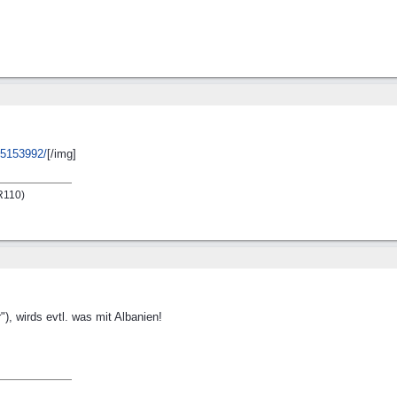
5153992/
[/img]
LR110)
), wirds evtl. was mit Albanien!