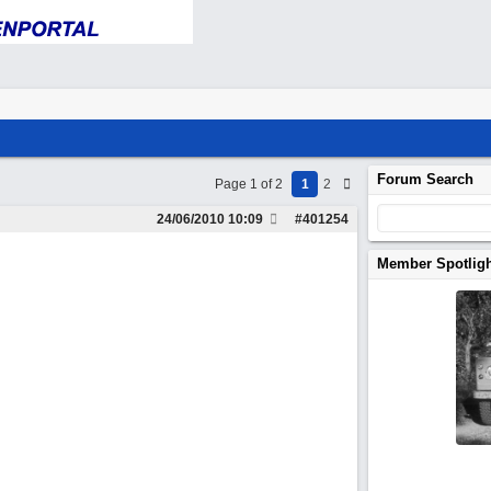
Forum Search
Page 1 of 2
1
2
24/06/2010
10:09
#
401254
Member Spotlig