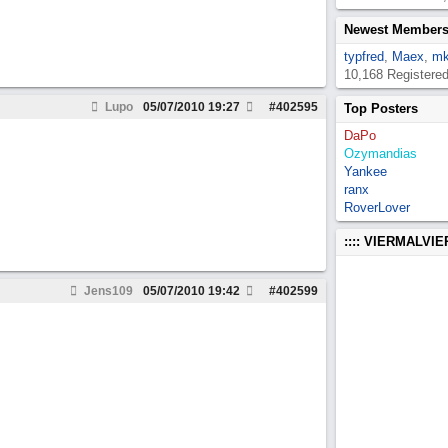
Newest Member
typfred
,
Maex
,
mk
10,168 Registere
Lupo
05/07/2010
19:27
#
402595
Top Posters
DaPo
Ozymandias
Yankee
ranx
RoverLover
:::: VIERMALVI
Jens109
05/07/2010
19:42
#
402599