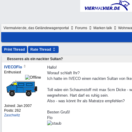
Viermalvier.de, das Geländewagenportal
Forums
Marken talk
Wohnwa
Print Thread
Rate Thread
Besseres als ein nackter Sultan?
IVECOFlo
Hallo!
Enthusiast
Worauf schlaft Ihr?
Ich hatte im IVECO einen nackten Sultan von Ikea 
Toll wäre ein Schaumstoff mit max 5cm Dicke - w
wegnehmen. Hart darf es ruhig sein.
Also - was könnt Ihr als Matratze empfehlen?
Joined:
Jan 2007
Posts: 262
Besten Gruß!
Zaschwitz
Flo