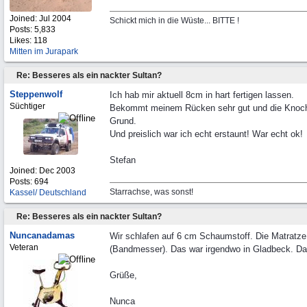
Joined:
Jul 2004
Schickt mich in die Wüste... BITTE !
Posts: 5,833
Likes: 118
Mitten im Jurapark
Re: Besseres als ein nackter Sultan?
Steppenwolf
Ich hab mir aktuell 8cm in hart fertigen lassen.
Süchtiger
Bekommt meinem Rücken sehr gut und die Knoch
Grund.
Und preislich war ich echt erstaunt! War echt ok!
Stefan
Joined:
Dec 2003
Posts: 694
Starrachse, was sonst!
Kassel/ Deutschland
Re: Besseres als ein nackter Sultan?
Nuncanadamas
Wir schlafen auf 6 cm Schaumstoff. Die Matratze
Veteran
(Bandmesser). Das war irgendwo in Gladbeck. Das
Grüße,
Nunca