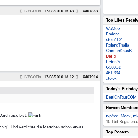
IVECOFlo
17/08/2010
16:43
#
407883
Top Likes Recei
WoMoG
Padane
stein1101
RolandThalia
CarstenKausB
DaPo
Peter25
G300GD
461.334
IVECOFlo
17/08/2010
18:12
#
407914
atolex
Today's Birthday
BertiOnTourCOM
Newest Member
Durchreise bist.
typfred
,
Maex
,
mk
10,168 Registere
chig"! Und verdichte die Mättchen schon etwas...
Top Posters