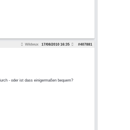
Wildwux
17/08/2010
16:35
#
407881
durch - oder ist dass einigermaßen bequem?