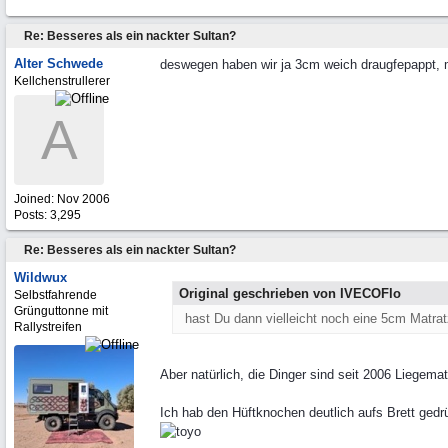
Re: Besseres als ein nackter Sultan?
Alter Schwede
deswegen haben wir ja 3cm weich draugfepappt, m
Kellchenstrullerer
A
Joined:
Nov 2006
Posts: 3,295
Re: Besseres als ein nackter Sultan?
Wildwux
Original geschrieben von IVECOFlo
Selbstfahrende
Grünguttonne mit
hast Du dann vielleicht noch eine 5cm Matr
Rallystreifen
Aber natürlich, die Dinger sind seit 2006 Liegema
Ich hab den Hüftknochen deutlich aufs Brett gedr