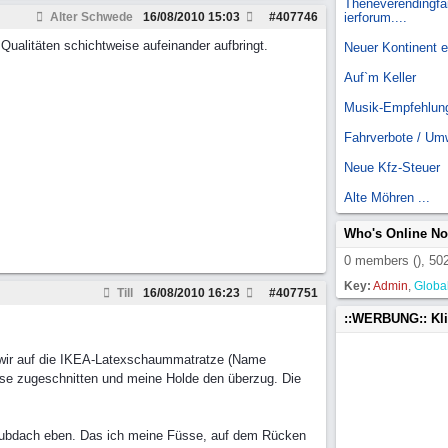
Theneverendingfai
Alter Schwede
16/08/2010
15:03
#
407746
ierforum....
Qualitäten schichtweise aufeinander aufbringt.
Neuer Kontinent 
Auf`m Keller
Musik-Empfehlun
Fahrverbote / Um
Neue Kfz-Steuer
Alte Möhren ...
Who's Online N
0 members (), 502
Key:
Admin
,
Globa
Till
16/08/2010
16:23
#
407751
::WERBUNG:: Kl
 wir auf die IKEA-Latexschaummatratze (Name
se zugeschnitten und meine Holde den überzug. Die
 Hubdach eben. Das ich meine Füsse, auf dem Rücken