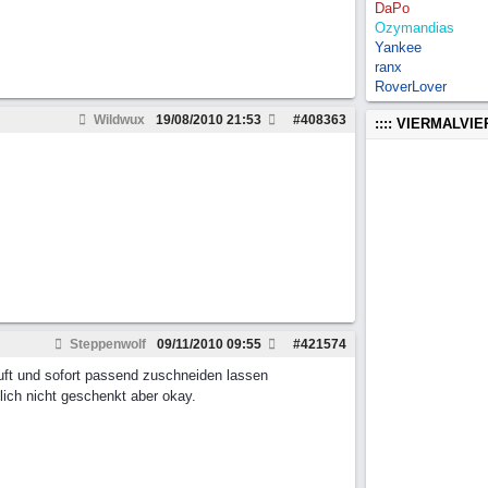
DaPo
Ozymandias
Yankee
ranx
RoverLover
Wildwux
19/08/2010
21:53
#
408363
:::: VIERMALVI
Steppenwolf
09/11/2010
09:55
#
421574
uft und sofort passend zuschneiden lassen
ich nicht geschenkt aber okay.