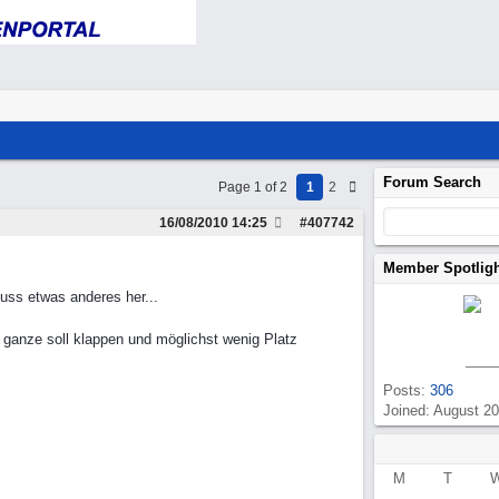
Forum Search
Page 1 of 2
1
2
16/08/2010
14:25
#
407742
Member Spotlig
muss etwas anderes her...
ganze soll klappen und möglichst wenig Platz
Posts:
306
Joined: August 2
M
T