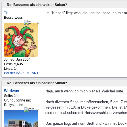
Re: Besseres als ein nackter Sultan?
Till
Im "Kleben" liegt wohl die Lösung, habe ich mir 
Besserwessi
Joined:
Jun 2004
Posts: 5,635
Likes: 1
Bei der BÃ–ZEN TANTE
Re: Besseres als ein nackter Sultan?
Wildwux
Naja, auch wenn ich mich hier als Weichei oute.
Selbstfahrende
Grünguttonne mit
Nach diversen Schaumstoffversuchen, 5 cm, 7 c
Rallystreifen
vergessen) mit 10cm Dicke gekommen. Die ist 14
sind orchinal schon mit Reissverschluss versehe
Das ganze liegt auf nem Brett und kann mit Dec