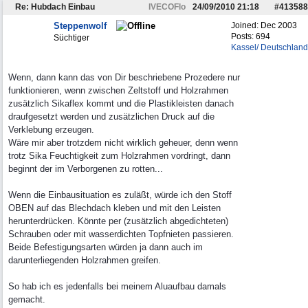
Re: Hubdach Einbau
IVECOFlo
24/09/2010
21:18
#
413588
Steppenwolf
Joined:
Dec 2003
Posts: 694
Süchtiger
Kassel/ Deutschland
Wenn, dann kann das von Dir beschriebene Prozedere nur
funktionieren, wenn zwischen Zeltstoff und Holzrahmen
zusätzlich Sikaflex kommt und die Plastikleisten danach
draufgesetzt werden und zusätzlichen Druck auf die
Verklebung erzeugen.
Wäre mir aber trotzdem nicht wirklich geheuer, denn wenn
trotz Sika Feuchtigkeit zum Holzrahmen vordringt, dann
beginnt der im Verborgenen zu rotten...
Wenn die Einbausituation es zuläßt, würde ich den Stoff
OBEN auf das Blechdach kleben und mit den Leisten
herunterdrücken. Könnte per (zusätzlich abgedichteten)
Schrauben oder mit wasserdichten Topfnieten passieren.
Beide Befestigungsarten würden ja dann auch im
darunterliegenden Holzrahmen greifen.
So hab ich es jedenfalls bei meinem Aluaufbau damals
gemacht.