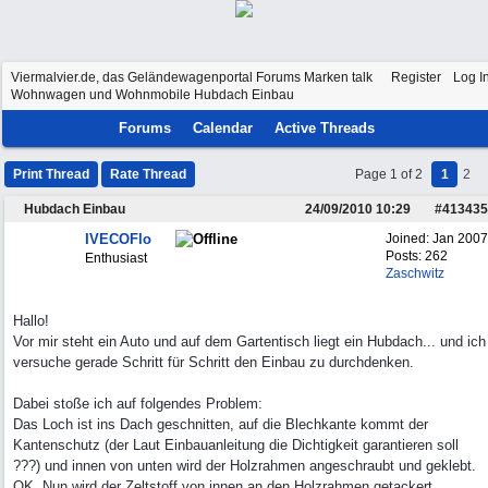
Viermalvier.de, das Geländewagenportal
Forums
Marken talk
Register
Log I
Wohnwagen und Wohnmobile
Hubdach Einbau
Forums
Calendar
Active Threads
Print Thread
Rate Thread
Page 1 of 2
1
2
Hubdach Einbau
24/09/2010
10:29
#
413435
IVECOFlo
Joined:
Jan 2007
Posts: 262
Enthusiast
Zaschwitz
Hallo!
Vor mir steht ein Auto und auf dem Gartentisch liegt ein Hubdach... und ich
versuche gerade Schritt für Schritt den Einbau zu durchdenken.
Dabei stoße ich auf folgendes Problem:
Das Loch ist ins Dach geschnitten, auf die Blechkante kommt der
Kantenschutz (der Laut Einbauanleitung die Dichtigkeit garantieren soll
???) und innen von unten wird der Holzrahmen angeschraubt und geklebt.
OK. Nun wird der Zeltstoff von innen an den Holzrahmen getackert.