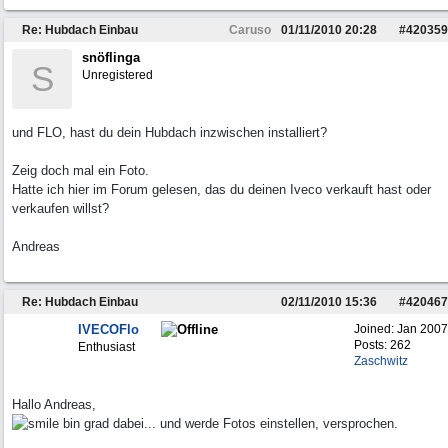
Re: Hubdach Einbau
Caruso
01/11/2010
20:28
#
420359
snöflinga
S
Unregistered
und FLO, hast du dein Hubdach inzwischen installiert?
Zeig doch mal ein Foto.
Hatte ich hier im Forum gelesen, das du deinen Iveco verkauft hast oder
verkaufen willst?
Andreas
Re: Hubdach Einbau
02/11/2010
15:36
#
420467
IVECOFlo
Joined:
Jan 2007
Posts: 262
Enthusiast
Zaschwitz
Hallo Andreas,
bin grad dabei... und werde Fotos einstellen, versprochen.