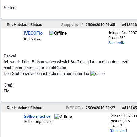
Stefan
Re: Hubdach Einbau
Steppenwolf
25/09/2010
09:05
#
413616
IVECOFlo
Joined:
Jan 2007
Posts: 262
Enthusiast
Zaschwitz
Danke!
Ich werde beim Einbau sehen wieviel Stoff übrig ist - und ihn dann evtl
noch unter einer Leiste durchführen.
Den Stoff anzukleben ist schonmal ein guter Tip
Gruß!
Flo
Re: Hubdach Einbau
IVECOFlo
25/09/2010
20:27
#
413745
Selbermacher
Joined:
Jul 2003
Posts: 9,015
Selberorganisator
Likes: 3
Rheinland