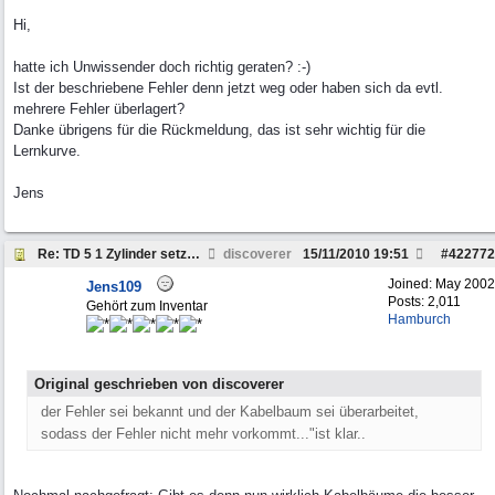
Hi,
hatte ich Unwissender doch richtig geraten? :-)
Ist der beschriebene Fehler denn jetzt weg oder haben sich da evtl.
mehrere Fehler überlagert?
Danke übrigens für die Rückmeldung, das ist sehr wichtig für die
Lernkurve.
Jens
Re: TD 5 1 Zylinder setzt aus. Why?
discoverer
15/11/2010
19:51
#
422772
Joined:
May 2002
Jens109
Posts: 2,011
Gehört zum Inventar
Hamburch
Original geschrieben von discoverer
der Fehler sei bekannt und der Kabelbaum sei überarbeitet,
sodass der Fehler nicht mehr vorkommt..."ist klar..