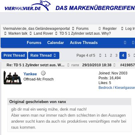
Viermalvier.de, das Geländewagenportal
Forums
Register
Log I
Marken talk
Land Rover
TD 5 1 Zylinder setzt aus. Why?
Forums
Calendar
Active Threads
Print Thread
Rate Thread
Page 4 of 5
1
2
3
4
5
Re: TD 5 1 Zylinder setzt aus. Why?
ranx
29/10/2010
18:38
#
419857
Joined:
Nov 2003
Yankee
Posts: 16,494
Offroad-Mc Frosch
Likes: 5
Bedrock / Kieselgasse
Original geschrieben von ranx
gib dir mal ein wenig mühe, denk mal nach!
Aber wenn man nur immer nach dem schlechten in den Aussagen
anderer sucht kann da auch nix produktives vernünftiges mehr bei
raus kommen.