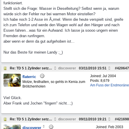
funktioniert.
Stellt sich die Frage: Wasser in Dieselleitung? Selbst wenn ja, warum
würde sich der Fehler nur bei warmen Motor einstellen?
Ich habe noch 1-2 Asse im Ã„rmel. Wenn die heute verspielt sind, greife
ich zum Telefon und werde den Wagen wohl auf den Hänger und nach
Essen fahren...was für ein Aufwand. Ich lasse ja soooo ungern einen
Fremden dran runfingern.
aber wenn er denn da gut aufgehoben ist...
Nur das Beste für meinen Landy ;_)
Re: TD 5 1 Zylinder setzt aus. Why?
discoverer
03/11/2010
15:51
#
420647
Joined:
Jul 2004
flaterric
Posts: 8,679
Motze, festhalten, so gehts in Kenia zum
Am Fuss der Endmoräne
Brötchenholen
Viel Glück.
Aber Frank und Jochen "fingern" nicht...;)
Re: TD 5 1 Zylinder setzt aus. Why?
discoverer
09/11/2010
19:21
#
421698
Joined:
Feb 2003
discoverer