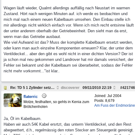
Wagen läuft wieder, Qualmt allerdings auffällig nach Neustart im warmen
Zustand. Hört nach wenigen Minuten auf. ich werde es beobachten und
mich mal nach einem neuen Kabelbaum umsehen. Den Einbau stelle ich
mir allerdings nicht wirklich einfach vor. Wenn ich mich recht entsinne läuft
der unter anderem oberhalb der Getriebeeinheit. Den sieht man da erst,
wenn man das Getriebe ausbaut.
Wie viel Aufwand ist das? Muss der komplette Kabelbaum ersetzt werden,
oder kann man auch einzelne Komponenten erneuern? Klar, der unter dem
Ventildeckel... aber den gibt es wohl nicht in einer dichten Version? Der ist
ja schon mal neu gekommen und Landrover hat mir damals versichert, der
Fehler sei bekannt und der Kabelbaum sei überarbeitet, sodass der Fehler
nicht mehr vorkommt..."ist klar..
Re: TD 5 1 Zylinder setzt aus. Why?
discoverer
09/11/2010
22:19
#
421746
Joined:
Jul 2004
flaterric
Posts: 8,679
Motze, festhalten, so gehts in Kenia zum
Am Fuss der Endmoräne
Brötchenholen
Ja, Öl im Kabelbaum.
Haben wir auch.54€ Kabel ersrtzt, das unterm Ventildeckel, und den Rest
abegwettert, d.h., regelmässig den roten Stecker am Steuergerät gereinigt.