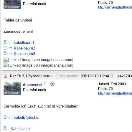
Posts: 76
Das wird noch
Mï¿½nchengladbach
Fehler gefunden!
Zumindest einen!
Öl im kabelbaum1
Öl im Kabelbaum2
Öl im Kabelbaum3
Re: TD 5 1 Zylinder setzt aus. Why?
discoverer
09/11/2010
19:34
#
421703
Joined:
Feb 2003
discoverer
Posts: 76
Das wird noch
Mï¿½nchengladbach
Die wollte ich Euch auch nicht vorenthalten:
Öl im kabelb Stecker
Öl i Kabelbaum