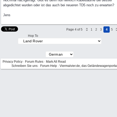
Nochmal nachgefragt: Gibt es denn nun wirklich Kabelbäume die besser
abgedichtet wurden oder ist das auch bei neueren TD5 noch zu erwarten?
Jens
Page 4 of 5
1
2
3
4
5
Hop To
Privacy Policy
·
Forum Rules
·
Mark All Read
Schreiben Sie uns
·
Forum Help
·
Viermalvier.de, das Geländewagenporta