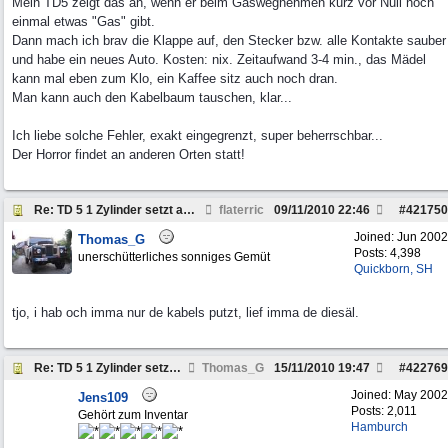
Mein TD5 zeigt das an, wenn er beim Gaswegnehmen kurz vor Null noch
einmal etwas "Gas" gibt.
Dann mach ich brav die Klappe auf, den Stecker bzw. alle Kontakte sauber
und habe ein neues Auto. Kosten: nix. Zeitaufwand 3-4 min., das Mädel
kann mal eben zum Klo, ein Kaffee sitz auch noch dran.
Man kann auch den Kabelbaum tauschen, klar...
Ich liebe solche Fehler, exakt eingegrenzt, super beherrschbar...
Der Horror findet an anderen Orten statt!
Re: TD 5 1 Zylinder setzt aus. Why?
flaterric
09/11/2010
22:46
#
421750
Joined:
Jun 2002
Thomas_G
Posts: 4,398
unerschütterliches sonniges Gemüt
Quickborn, SH
tjo, i hab och imma nur de kabels putzt, lief imma de diesäl.
Re: TD 5 1 Zylinder setzt aus. Why?
Thomas_G
15/11/2010
19:47
#
422769
Joined:
May 2002
Jens109
Posts: 2,011
Gehört zum Inventar
Hamburch