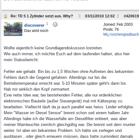
Re: TD 5 1 Zylinder setzt aus. Why?
03/11/2010
12:02
#
420619
Joined:
Feb 2003
discoverer
Posts: 76
Das wird noch
Mï¿½nchengladbach
Wollte eigentlich keine Grundlagendiskussion lostreten.
Wie auch immer, ich möchte Euch auf dem laufenden halten, also hier
mein Statusbericht:
Fehler wie gehabt. Bin bis zu 1,5 Wochen ohne Auftreten des bekannten
Fehlers durch die Gegend gefahren. Allerdings nur bis die
Betriebstemperatur erreicht war. 5-10 Minuten später geht's dann los.
Hab mir wirklich den Kopf zermartert.
Eine nette Idee war, bei bestehenden Fehler, alle nur erdenklichen
elektronischen Bauteile (außer Steuergerät) mal mit Kältespray zu
bearbeiten. Vielleicht läuft da ja auch parallel was heiss. Leider erfolglos.
Mein "Wasser im Diesel Sensor" brennt schon seit einem halben Jahr.
Allerdings habe ich die Wasserfalle am Dieselfilter entleert, was aber
meiner Warnleuchte ziemlich gleichgültig war. Die brennt seit dem munter
weiter. Ist aber ein bekanntes Problem. Ich hätte sie zerlegen und
ausblasen , oder gleich erneuern müssen, dass hatte zumindest damals