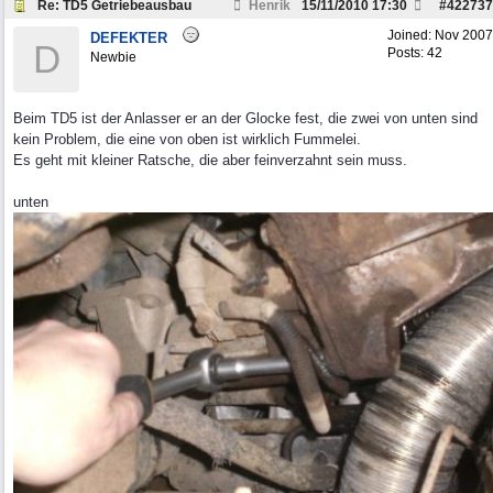
Re: TD5 Getriebeausbau
Henrik
15/11/2010
17:30
#
422737
Joined:
Nov 2007
DEFEKTER
D
Posts: 42
Newbie
Beim TD5 ist der Anlasser er an der Glocke fest, die zwei von unten sind
kein Problem, die eine von oben ist wirklich Fummelei.
Es geht mit kleiner Ratsche, die aber feinverzahnt sein muss.
unten