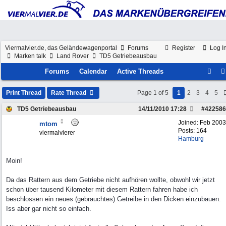
Viermalvier.de, das Geländewagenportal
Forums
Register
Log I
Marken talk
Land Rover
TD5 Getriebeausbau
Forums
Calendar
Active Threads
Print Thread
Rate Thread
Page 1 of 5
1
2
3
4
5
TD5 Getriebeausbau
14/11/2010
17:28
#
422586
Joined:
Feb 2003
mtom
Posts: 164
viermalvierer
Hamburg
Moin!
Da das Rattern aus dem Getriebe nicht aufhören wollte, obwohl wir jetzt
schon über tausend Kilometer mit diesem Rattern fahren habe ich
beschlossen ein neues (gebrauchtes) Getreibe in den Dicken einzubauen.
Iss aber gar nicht so einfach.