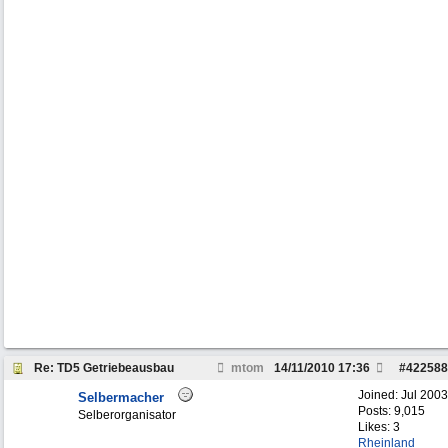
Re: TD5 Getriebeausbau
mtom
14/11/2010
17:36
#
422588
Joined:
Jul 2003
Selbermacher
Posts: 9,015
Selberorganisator
Likes: 3
Rheinland