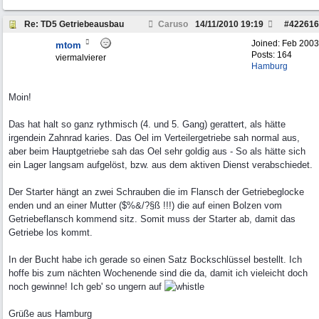
Re: TD5 Getriebeausbau
Caruso
14/11/2010
19:19
#
422616
Joined:
Feb 2003
mtom
Posts: 164
viermalvierer
Hamburg
Moin!
Das hat halt so ganz rythmisch (4. und 5. Gang) gerattert, als hätte
irgendein Zahnrad karies. Das Oel im Verteilergetriebe sah normal aus,
aber beim Hauptgetriebe sah das Oel sehr goldig aus - So als hätte sich
ein Lager langsam aufgelöst, bzw. aus dem aktiven Dienst verabschiedet.
Der Starter hängt an zwei Schrauben die im Flansch der Getriebeglocke
enden und an einer Mutter ($%&/?§ß !!!) die auf einen Bolzen vom
Getriebeflansch kommend sitz. Somit muss der Starter ab, damit das
Getriebe los kommt.
In der Bucht habe ich gerade so einen Satz Bockschlüssel bestellt. Ich
hoffe bis zum nächten Wochenende sind die da, damit ich vieleicht doch
noch gewinne! Ich geb' so ungern auf
Grüße aus Hamburg