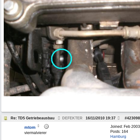
Re: TD5 Getriebeausbau
DEFEKTER
16/11/2010
19:37
#
423098
Joined:
Feb 2003
mtom
Posts: 164
viermalvierer
Hamburg