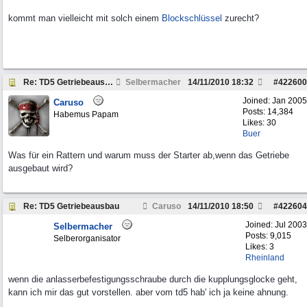
kommt man vielleicht mit solch einem
Blockschlüssel
zurecht?
Re: TD5 Getriebeausbau
Selbermacher
14/11/2010
18:32
#
422600
Joined:
Jan 2005
Caruso
Posts: 14,384
Habemus Papam
Likes: 30
Buer
Was für ein Rattern und warum muss der Starter ab,wenn das Getriebe
ausgebaut wird?
Re: TD5 Getriebeausbau
Caruso
14/11/2010
18:50
#
422604
Joined:
Jul 2003
Selbermacher
Posts: 9,015
Selberorganisator
Likes: 3
Rheinland
wenn die anlasserbefestigungsschraube durch die kupplungsglocke geht,
kann ich mir das gut vorstellen. aber vom td5 hab' ich ja keine ahnung.