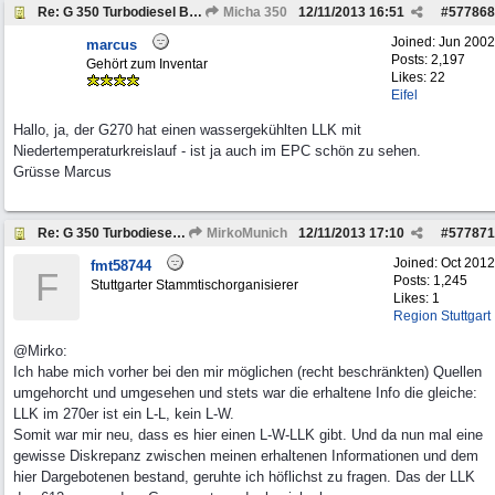
Re: G 350 Turbodiesel Brabus Intercooler
Micha 350
12/11/2013
16:51
#
577868
Joined:
Jun 2002
marcus
Posts: 2,197
Gehört zum Inventar
Likes: 22
Eifel
Hallo, ja, der G270 hat einen wassergekühlten LLK mit
Niedertemperaturkreislauf - ist ja auch im EPC schön zu sehen.
Grüsse Marcus
Re: G 350 Turbodiesel Brabus Intercooler
MirkoMunich
12/11/2013
17:10
#
577871
Joined:
Oct 2012
fmt58744
F
Posts: 1,245
Stuttgarter Stammtischorganisierer
Likes: 1
Region Stuttgart
@Mirko:
Ich habe mich vorher bei den mir möglichen (recht beschränkten) Quellen
umgehorcht und umgesehen und stets war die erhaltene Info die gleiche:
LLK im 270er ist ein L-L, kein L-W.
Somit war mir neu, dass es hier einen L-W-LLK gibt. Und da nun mal eine
gewisse Diskrepanz zwischen meinen erhaltenen Informationen und dem
hier Dargebotenen bestand, geruhte ich höflichst zu fragen. Das der LLK