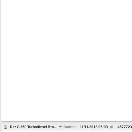
Re: G 350 Turbodiesel Brabus Intercooler
Bomber
11/11/2013
05:09
#
577723