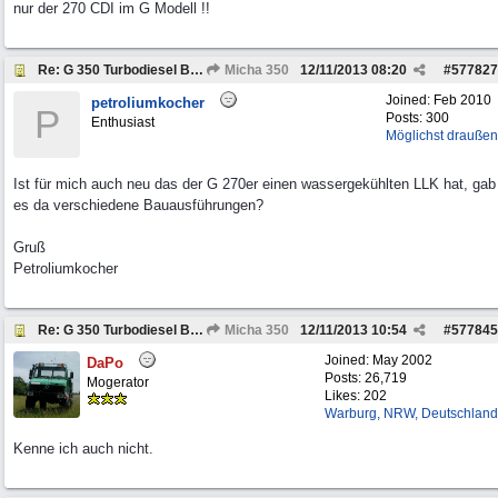
nur der 270 CDI im G Modell !!
Re: G 350 Turbodiesel Brabus Intercooler
Micha 350
12/11/2013
08:20
#
577827
Joined:
Feb 2010
petroliumkocher
P
Posts: 300
Enthusiast
Möglichst draußen
Ist für mich auch neu das der G 270er einen wassergekühlten LLK hat, gab
es da verschiedene Bauausführungen?
Gruß
Petroliumkocher
Re: G 350 Turbodiesel Brabus Intercooler
Micha 350
12/11/2013
10:54
#
577845
Joined:
May 2002
DaPo
Posts: 26,719
Mogerator
Likes: 202
Warburg, NRW, Deutschland
Kenne ich auch nicht.