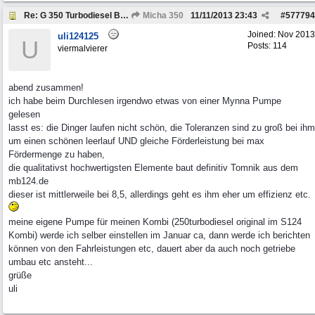
Re: G 350 Turbodiesel Brabus Intercooler
Micha 350
11/11/2013
23:43
#
577794
Joined:
Nov 2013
uli124125
U
Posts: 114
viermalvierer
abend zusammen!
ich habe beim Durchlesen irgendwo etwas von einer Mynna Pumpe
gelesen
lasst es: die Dinger laufen nicht schön, die Toleranzen sind zu groß bei ihm
um einen schönen leerlauf UND gleiche Förderleistung bei max
Fördermenge zu haben,
die qualitativst hochwertigsten Elemente baut definitiv Tomnik aus dem
mb124.de
dieser ist mittlerweile bei 8,5, allerdings geht es ihm eher um effizienz etc.
meine eigene Pumpe für meinen Kombi (250turbodiesel original im S124
Kombi) werde ich selber einstellen im Januar ca, dann werde ich berichten
können von den Fahrleistungen etc, dauert aber da auch noch getriebe
umbau etc ansteht...
grüße
uli