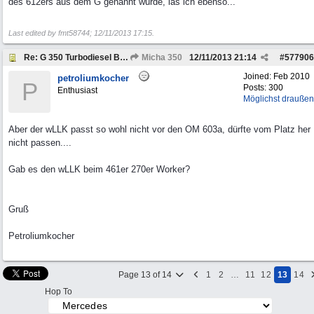
des 612ers aus dem G genannt wurde, las ich ebenso...
Last edited by fmt58744;
12/11/2013
17:15
.
Re: G 350 Turbodiesel Brabus Intercooler
Micha 350
12/11/2013
21:14
#
577906
Joined:
Feb 2010
petroliumkocher
P
Posts: 300
Enthusiast
Möglichst draußen
Aber der wLLK passt so wohl nicht vor den OM 603a, dürfte vom Platz her
nicht passen....
Gab es den wLLK beim 461er 270er Worker?
Gruß
Petroliumkocher
Page 13 of 14
1
2
…
11
12
13
14
Hop To