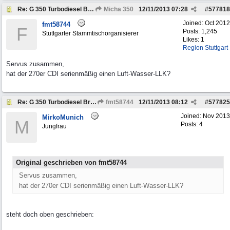
Re: G 350 Turbodiesel Brabus Intercooler
Micha 350
12/11/2013
07:28
#
577818
Joined:
Oct 2012
fmt58744
F
Posts: 1,245
Stuttgarter Stammtischorganisierer
Likes: 1
Region Stuttgart
Servus zusammen,
hat der 270er CDI serienmäßig einen Luft-Wasser-LLK?
Re: G 350 Turbodiesel Brabus Intercooler
fmt58744
12/11/2013
08:12
#
577825
Joined:
Nov 2013
MirkoMunich
M
Posts: 4
Jungfrau
Original geschrieben von fmt58744
Servus zusammen,
hat der 270er CDI serienmäßig einen Luft-Wasser-LLK?
steht doch oben geschrieben: