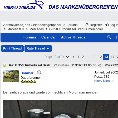
Viermalvier.de, das Geländewagenportal
Forums
Register
Log I
Marken talk
Mercedes
G 350 Turbodiesel Brabus Intercooler
Forums
Calendar
Active Threads
Print Thread
Rate Thread
Page 13 of 14
1
2
…
11
12
13
14
Re: G 350 Turbodiesel Brabus Intercooler
G-Main
11/11/2013
05:06
#
577722
Joined:
Jul 2002
Bomber
Posts: 789
Dauerbrenner
Kiev / Ukraine
Der sieht so aus und wurde vorn rechts im Motorraum montiert :