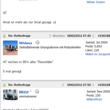
Wilder Süden
AT
4mal ist mehr als nur 3mal gesagt :o)
Re: Reifenfrage
Martinez
08/02/2011
07:45
#
438188
Joined:
Jul 2004
Wildwux
Posts: 5,833
Selbstfahrende Grünguttonne mit Rallystreifen
Likes: 118
Mitten im Jurapark
AT reichen in 95% aller "Reisefälle".
5 mal gesagt
Re: Reifenfrage
08/02/2011
07:50
#
438189
Joined:
Nov 2005
BB110
Posts: 150
viermalvierer
Witten/Ruhr