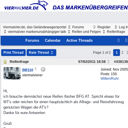
Viermalvier.de, das Geländewagenportal
Forums
Register
Log I
viermalvier markenunabhängiger talk
Reifen und Felgen
Reifenfrage
Forums
Calendar
Active Threads
Print Thread
Rate Thread
Page 1 of 2
1
2
Reifenfrage
07/02/2011
18:58
#
438136
Joined:
Nov 2005
BB110
Posts: 150
viermalvierer
Witten/Ruhr
Hi,
ich brauche demnächst neue Reifen /bisher BFG AT. Spricht etwas für
MT's oder reichen für einen hauptsächlich als Alltags- und Reisefahrzeug
genutzten Wagen die AT's?
Danke für eure Antworten
Gruß