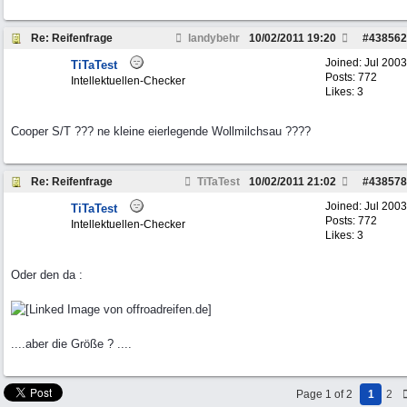
Re: Reifenfrage
landybehr
10/02/2011
19:20
#
438562
Joined:
Jul 2003
TiTaTest
Posts: 772
Intellektuellen-Checker
Likes: 3
Cooper S/T ??? ne kleine eierlegende Wollmilchsau ????
Re: Reifenfrage
TiTaTest
10/02/2011
21:02
#
438578
Joined:
Jul 2003
TiTaTest
Posts: 772
Intellektuellen-Checker
Likes: 3
Oder den da :
....aber die Größe ? ....
Page 1 of 2
1
2