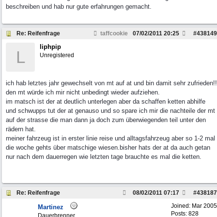
beschreiben und hab nur gute erfahrungen gemacht.
Re: Reifenfrage
taffcookie
07/02/2011
20:25
#
438149
liphpip
L
Unregistered
ich hab letztes jahr gewechselt von mt auf at und bin damit sehr zufrieden!!
den mt würde ich mir nicht unbedingt wieder aufziehen.
im matsch ist der at deutlich unterlegen aber da schaffen ketten abhilfe
und schwupps tut der at genauso und so spare ich mir die nachteile der mt
auf der strasse die man dann ja doch zum überwiegenden teil unter den
rädern hat.
meiner fahrzeug ist in erster linie reise und alltagsfahrzeug aber so 1-2 mal
die woche gehts über matschige wiesen.bisher hats der at da auch getan
nur nach dem dauerregen wie letzten tage brauchte es mal die ketten.
Re: Reifenfrage
08/02/2011
07:17
#
438187
Joined:
Mar 2005
Martinez
Posts: 828
Dauerbrenner