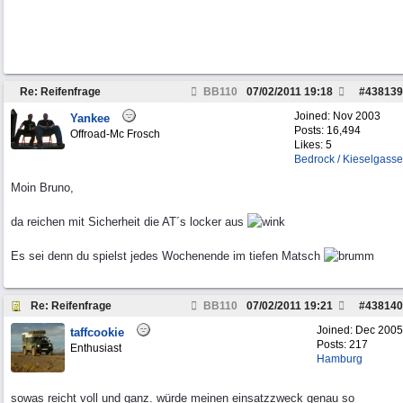
Re: Reifenfrage
BB110
07/02/2011
19:18
#
438139
Joined:
Nov 2003
Yankee
Posts: 16,494
Offroad-Mc Frosch
Likes: 5
Bedrock / Kieselgasse
Moin Bruno,
da reichen mit Sicherheit die AT´s locker aus
Es sei denn du spielst jedes Wochenende im tiefen Matsch
Re: Reifenfrage
BB110
07/02/2011
19:21
#
438140
Joined:
Dec 2005
taffcookie
Posts: 217
Enthusiast
Hamburg
sowas reicht voll und ganz. würde meinen einsatzzweck genau so