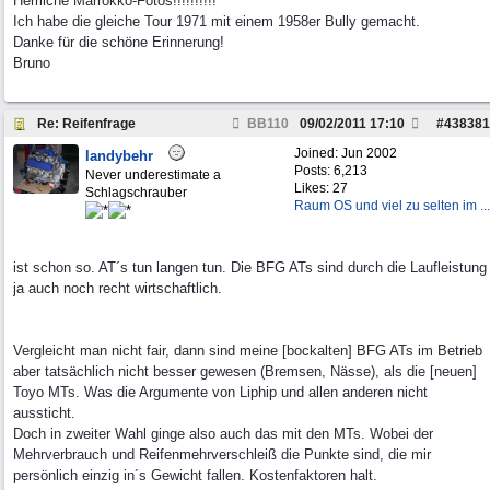
Herrliche Marrokko-Fotos!!!!!!!!!!
Ich habe die gleiche Tour 1971 mit einem 1958er Bully gemacht.
Danke für die schöne Erinnerung!
Bruno
Re: Reifenfrage
BB110
09/02/2011
17:10
#
438381
Joined:
Jun 2002
landybehr
Posts: 6,213
Never underestimate a
Likes: 27
Schlagschrauber
Raum OS und viel zu selten im ...
ist schon so. AT´s tun langen tun. Die BFG ATs sind durch die Laufleistung
ja auch noch recht wirtschaftlich.
Vergleicht man nicht fair, dann sind meine [bockalten] BFG ATs im Betrieb
aber tatsächlich nicht besser gewesen (Bremsen, Nässe), als die [neuen]
Toyo MTs. Was die Argumente von Liphip und allen anderen nicht
aussticht.
Doch in zweiter Wahl ginge also auch das mit den MTs. Wobei der
Mehrverbrauch und Reifenmehrverschleiß die Punkte sind, die mir
persönlich einzig in´s Gewicht fallen. Kostenfaktoren halt.