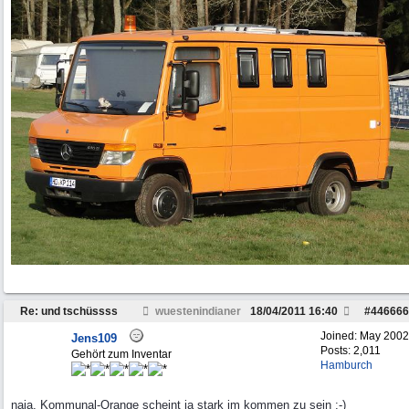
Re: und tschüssss
wuestenindianer
18/04/2011
16:40
#
446666
Joined:
May 2002
Jens109
Posts: 2,011
Gehört zum Inventar
Hamburch
naja, Kommunal-Orange scheint ja stark im kommen zu sein :-)