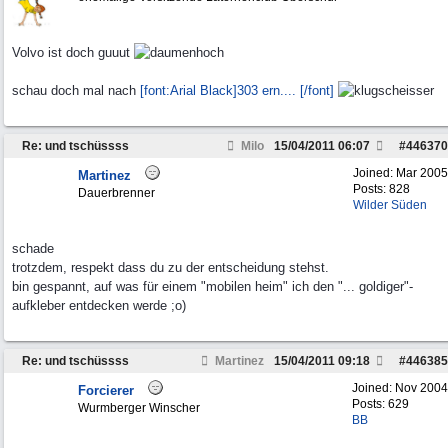
Volvo ist doch guuut
schau doch mal nach
[font:Arial Black]303 ern.... [/
font]
Re: und tschüssss
Milo
15/04/2011
06:07
#
446370
Joined:
Mar 2005
Martinez
Posts: 828
Dauerbrenner
Wilder Süden
schade
trotzdem, respekt dass du zu der entscheidung stehst.
bin gespannt, auf was für einem "mobilen heim" ich den "... goldiger"-
aufkleber entdecken werde ;o)
Re: und tschüssss
Martinez
15/04/2011
09:18
#
446385
Joined:
Nov 2004
Forcierer
Posts: 629
Wurmberger Winscher
BB