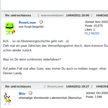
Re: und tschüssss
wuestenindianer
14/04/2011
18:06
#
446342
Joined:
Nov 2002
RoverLover
Posts: 15,075
von Fusel bespritzt
Likes: 1
PLZ 69250
Ach... so ne Abstinenzgeschichte geht rum. :o)
Zieh mal ein paar Jährchen das Vernunftprogramm durch, dann kommst Du
schon wieder zurück.
Was ist Dir denn schlimmes widerfahren?
Auf jeden Fall mal alles Gute, was immer Du auch so treiben magst, ohne
Deinen Landy.
Re: und tschüssss
RoverLover
14/04/2011
19:27
#
446354
Joined:
Oct 2005
Milo
Posts: 7,596
ehemalige Vorsitzende Laternenclub Oberschur