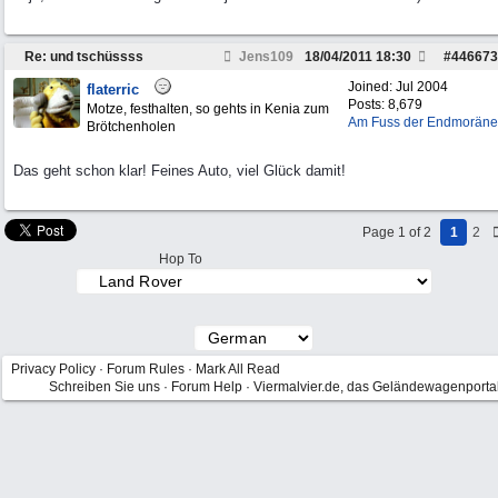
Re: und tschüssss
Jens109
18/04/2011
18:30
#
446673
Joined:
Jul 2004
flaterric
Posts: 8,679
Motze, festhalten, so gehts in Kenia zum
Am Fuss der Endmoräne
Brötchenholen
Das geht schon klar! Feines Auto, viel Glück damit!
Page 1 of 2
1
2
Hop To
Privacy Policy
·
Forum Rules
·
Mark All Read
Schreiben Sie uns
·
Forum Help
·
Viermalvier.de, das Geländewagenporta