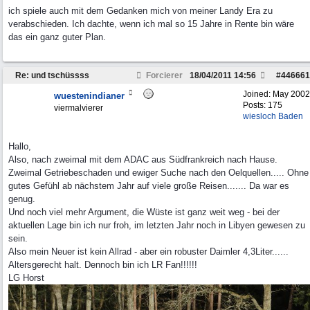
ich spiele auch mit dem Gedanken mich von meiner Landy Era zu
verabschieden. Ich dachte, wenn ich mal so 15 Jahre in Rente bin wäre
das ein ganz guter Plan.
Re: und tschüssss
Forcierer
18/04/2011
14:56
#
446661
Joined:
May 2002
wuestenindianer
Posts: 175
viermalvierer
wiesloch Baden
Hallo,
Also, nach zweimal mit dem ADAC aus Südfrankreich nach Hause.
Zweimal Getriebeschaden und ewiger Suche nach den Oelquellen..... Ohne
gutes Gefühl ab nächstem Jahr auf viele große Reisen....... Da war es
genug.
Und noch viel mehr Argument, die Wüste ist ganz weit weg - bei der
aktuellen Lage bin ich nur froh, im letzten Jahr noch in Libyen gewesen zu
sein.
Also mein Neuer ist kein Allrad - aber ein robuster Daimler 4,3Liter......
Altersgerecht halt. Dennoch bin ich LR Fan!!!!!!
LG Horst