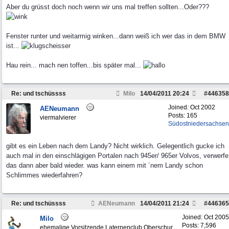
Aber du grüsst doch noch wenn wir uns mal treffen sollten...Oder???
Fenster runter und weitarmig winken...dann weiß ich wer das in dem BMW
ist...
Hau rein... mach nen toffen...bis später mal...
Re: und tschüssss
Milo
14/04/2011
20:24
#
446358
Joined:
Oct 2002
AENeumann
Posts: 165
viermalvierer
Südostniedersachsen
gibt es ein Leben nach dem Landy? Nicht wirklich. Gelegentlich gucke ich
auch mal in den einschlägigen Portalen nach 945er/ 965er Volvos, verwerfe
das dann aber bald wieder. was kann einem mit ´nem Landy schon
Schlimmes wiederfahren?
Re: und tschüssss
AENeumann
14/04/2011
21:24
#
446365
Joined:
Oct 2005
Milo
Posts: 7,596
ehemalige Vorsitzende Laternenclub Oberschur