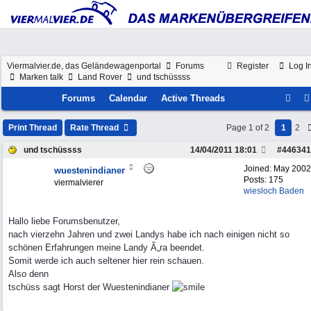
Viermalvier.de, das Geländewagenportal
Forums
Register
Log I
Marken talk
Land Rover
und tschüssss
Forums
Calendar
Active Threads
Print Thread
Rate Thread
Page 1 of 2
1
2
und tschüssss
14/04/2011
18:01
#
446341
Joined:
May 2002
wuestenindianer
Posts: 175
viermalvierer
wiesloch Baden
Hallo liebe Forumsbenutzer,
nach vierzehn Jahren und zwei Landys habe ich nach einigen nicht so
schönen Erfahrungen meine Landy Ã„ra beendet.
Somit werde ich auch seltener hier rein schauen.
Also denn
tschüss sagt Horst der Wuestenindianer