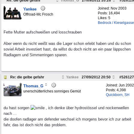
Re: die gelbe gefahr
Thomas_G
27/09/2012
20:26
#
526119
Joined:
Nov 2003
Yankee
Posts: 16,494
Offroad-Mc Frosch
Likes: 5
Bedrock / Kieselgasse
Fette Mutter aufschweißen und losschrauben
Aber wenn du nicht weißt was die Lager schon erlebt haben und du schon
soviel Arbeit investiert hast, da willst du doch nicht an ein paar läppschen
Radlagern und Simmerringen sparen.
Re: die gelbe gefahr
Yankee
27/09/2012
20:50
#
526127
Joined:
Jun 2002
Thomas_G
Posts: 4,398
unerschütterliches sonniges Gemüt
Quickborn, SH
du hast sorgen
, ich denke über hydrostössel und nockenwellen
nach ...
die doofen radlager am defender wechsel ich morgens bevor ich zur arbeit
fahr, das ist doch nicht das problem.