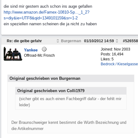
die sind mir gestern auch schon ins auge gefallen
http://www.amazon.de/Famex-10810-Sp...
_1_2?
s=diy&ie=UTF8&qid=1349101159&sr=1-2
ein speziellen namen scheinen die ja nicht zu haben
Re: die gelbe gefahr
Burgerman
01/10/2012
14:59
#
526558
Joined:
Nov 2003
Yankee
Posts: 16,494
Offroad-Mc Frosch
Likes: 5
Bedrock / Kieselgasse
Original geschrieben von Burgerman
Original geschrieben von Colli1979
(sicher gibt es auch einen Fachbegriff dafür - der fehlt mir
leider)
Der Braunschweiger kennt bestimmt die Würth Bezeichnung und
die Artikelnummer