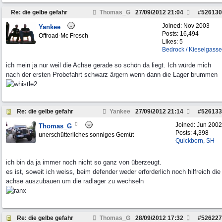
Re: die gelbe gefahr
Thomas_G
27/09/2012
21:04
#
526130
Joined:
Nov 2003
Yankee
Posts: 16,494
Offroad-Mc Frosch
Likes: 5
Bedrock / Kieselgasse
ich mein ja nur weil die Achse gerade so schön da liegt. Ich würde mich
nach der ersten Probefahrt schwarz ärgern wenn dann die Lager brummen
Re: die gelbe gefahr
Yankee
27/09/2012
21:14
#
526133
Joined:
Jun 2002
Thomas_G
Posts: 4,398
unerschütterliches sonniges Gemüt
Quickborn, SH
ich bin da ja immer noch nicht so ganz von überzeugt.
es ist, soweit ich weiss, beim defender weder erforderlich noch hilfreich die
achse auszubauen um die radlager zu wechseln
Re: die gelbe gefahr
Thomas_G
28/09/2012
17:32
#
526227