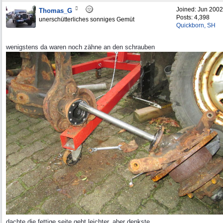
Joined:
Jun 2002
Thomas_G
Posts: 4,398
unerschütterliches sonniges Gemüt
Quickborn, SH
wenigstens da waren noch zähne an den schrauben
dachte die fettige seite geht leichter, aber denkste ...