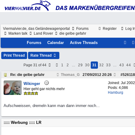
Viermalvier.de, das Geländewagenportal
Forums
Register
Log I
Marken talk
Land Rover
die gelbe gefahr
Forums
Calendar
Active Threads
Print Thread
Rate Thread
Page 31 of 44
1
2
…
29
30
31
32
33
…
43
44
Re: die gelbe gefahr
Thomas_G
27/09/2012
20:26
#
526118
Joined:
Jul 2002
Wikinger
Posts: 4,086
Hier geht gar nichts mehr
Hamburg
Aufschweissen, dremeln kann man dann immer noch...
::::: Werbung ::::: LR