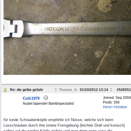
Re: die gelbe gefahr
Thomas_G
01/10/2012
13:14
#
526551
Joined:
Sep 2004
Colli1979
Posts: 356
Nudel tapender Bambispezialist
Horst / Holstein
für runde Schraubenköpfe empfehle ich Nüsse, welche sich beim
Losschrauben durch ihre innere Formgebung (leichter Drall und konisch)
selbst auf die runden Köpfe ziehen und man dann ganz easy die