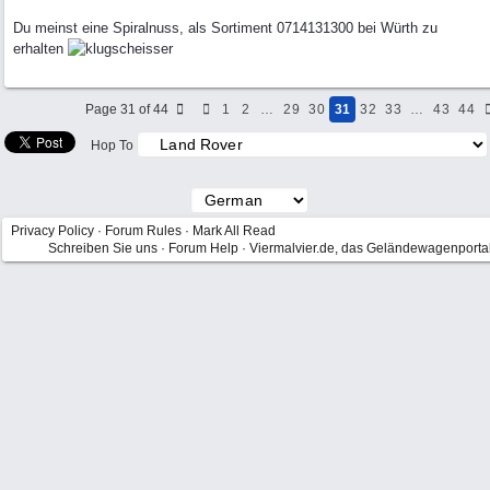
Du meinst eine Spiralnuss, als Sortiment 0714131300 bei Würth zu
erhalten
Page 31 of 44
1
2
…
29
30
31
32
33
…
43
44
Hop To
Privacy Policy
·
Forum Rules
·
Mark All Read
Schreiben Sie uns
·
Forum Help
·
Viermalvier.de, das Geländewagenporta