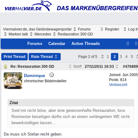
Viermalvier.de, das Geländewagenportal
Forums
Register
Log I
Marken talk
Mercedes
Restauration 300 GD
Forums
Calendar
Active Threads
Print Thread
Rate Thread
Page 2 of 5
1
2
3
4
5
Re: Restauration 300 GD
Steff
27/11/2011
16:53
#
476889
Joined:
Jun 2005
Dominique
Posts: 814
chronischer Bildeinsteller
Veldwezelt
Zitat
Seid mir nicht böse, aber eine gewissenhafte Restauration, bzw.
Rostnester beseitigen dürfte sich an einem verlängertem WE nicht
bewerkstelligen lassen...
Da muss ich Stefan recht geben.