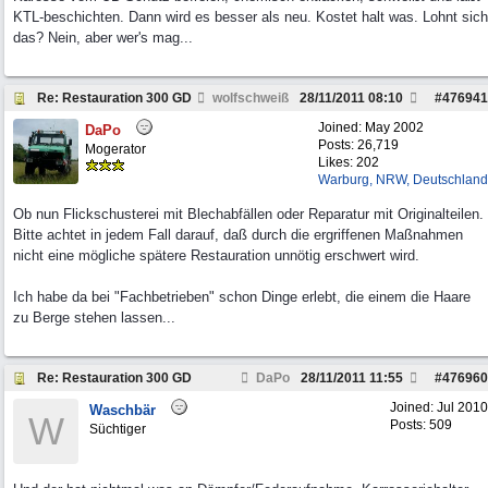
KTL-beschichten. Dann wird es besser als neu. Kostet halt was. Lohnt sich
das? Nein, aber wer's mag...
Re: Restauration 300 GD
wolfschweiß
28/11/2011
08:10
#
476941
Joined:
May 2002
DaPo
Posts: 26,719
Mogerator
Likes: 202
Warburg, NRW, Deutschland
Ob nun Flickschusterei mit Blechabfällen oder Reparatur mit Originalteilen.
Bitte achtet in jedem Fall darauf, daß durch die ergriffenen Maßnahmen
nicht eine mögliche spätere Restauration unnötig erschwert wird.
Ich habe da bei "Fachbetrieben" schon Dinge erlebt, die einem die Haare
zu Berge stehen lassen...
Re: Restauration 300 GD
DaPo
28/11/2011
11:55
#
476960
Joined:
Jul 2010
Waschbär
W
Posts: 509
Süchtiger