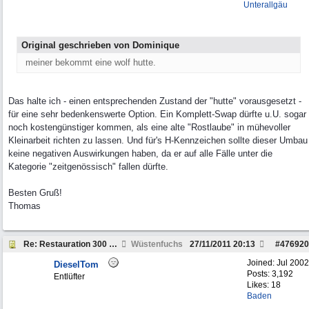
Unterallgäu
Original geschrieben von Dominique
meiner bekommt eine wolf hutte.
Das halte ich - einen entsprechenden Zustand der "hutte" vorausgesetzt -
für eine sehr bedenkenswerte Option. Ein Komplett-Swap dürfte u.U. sogar
noch kostengünstiger kommen, als eine alte "Rostlaube" in mühevoller
Kleinarbeit richten zu lassen. Und für's H-Kennzeichen sollte dieser Umbau
keine negativen Auswirkungen haben, da er auf alle Fälle unter die
Kategorie "zeitgenössisch" fallen dürfte.
Besten Gruß!
Thomas
Re: Restauration 300 GD
Wüstenfuchs
27/11/2011
20:13
#
476920
Joined:
Jul 2002
DieselTom
Posts: 3,192
Entlüfter
Likes: 18
Baden