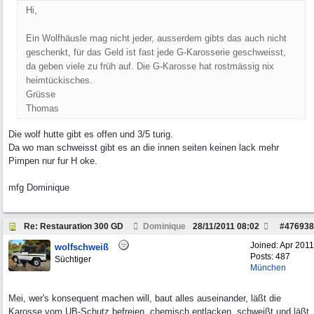
Hi,
Ein Wolfhäusle mag nicht jeder, ausserdem gibts das auch nicht
geschenkt, für das Geld ist fast jede G-Karosserie geschweisst,
da geben viele zu früh auf. Die G-Karosse hat rostmässig nix
heimtückisches.
Grüsse
Thomas
Die wolf hutte gibt es offen und 3/5 turig.
Da wo man schweisst gibt es an die innen seiten keinen lack mehr
Pimpen nur fur H oke.
mfg Dominique
Re: Restauration 300 GD
Dominique
28/11/2011
08:02
#
476938
Joined:
Apr 2011
wolfschweiß
Posts: 487
Süchtiger
München
Mei, wer's konsequent machen will, baut alles auseinander, läßt die
Karosse vom UB-Schutz befreien, chemisch entlacken, schweißt und läßt