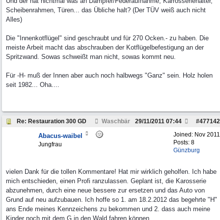
Und der hat nichtmal was an Dämpfer/Federaufnahme, Karrosseriehalter,
Scheibenrahmen, Türen... das Übliche halt? (Der TÜV weiß auch nicht
Alles)
Die "Innenkotflügel" sind geschraubt und für 270 Ocken.- zu haben. Die
meiste Arbeit macht das abschrauben der Kotflügelbefestigung an der
Spritzwand. Sowas schweißt man nicht, sowas kommt neu.
Für -H- muß der Innen aber auch noch halbwegs "Ganz" sein. Holz holen
seit 1982... Oha....
Re: Restauration 300 GD
Waschbär
29/11/2011
07:44
#
477142
Joined:
Nov 2011
Abacus-waibel
Posts: 8
Jungfrau
Günzburg
vielen Dank für die tollen Kommentare! Hat mir wirklich geholfen. Ich habe
mich entschieden, einen Profi ranzulassen. Geplant ist, die Karosserie
abzunehmen, durch eine neue bessere zur ersetzen und das Auto von
Grund auf neu aufzubauen. Ich hoffe so 1. am 18.2.2012 das begehrte "H"
ans Ende meines Kennzeichens zu bekommen und 2. dass auch meine
Kinder noch mit dem G in den Wald fahren können.