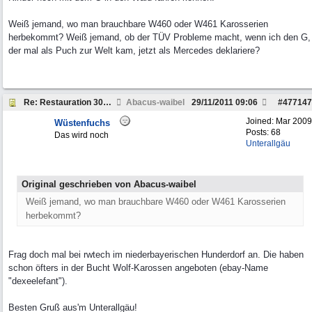
Weiß jemand, wo man brauchbare W460 oder W461 Karosserien
herbekommt? Weiß jemand, ob der TÜV Probleme macht, wenn ich den G,
der mal als Puch zur Welt kam, jetzt als Mercedes deklariere?
Re: Restauration 300 GD
Abacus-waibel
29/11/2011
09:06
#
477147
Joined:
Mar 2009
Wüstenfuchs
Posts: 68
Das wird noch
Unterallgäu
Original geschrieben von Abacus-waibel
Weiß jemand, wo man brauchbare W460 oder W461 Karosserien
herbekommt?
Frag doch mal bei rwtech im niederbayerischen Hunderdorf an. Die haben
schon öfters in der Bucht Wolf-Karossen angeboten (ebay-Name
"dexeelefant").
Besten Gruß aus'm Unterallgäu!