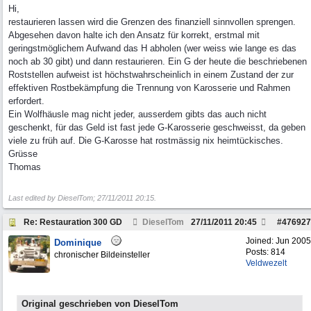
Hi,
restaurieren lassen wird die Grenzen des finanziell sinnvollen sprengen.
Abgesehen davon halte ich den Ansatz für korrekt, erstmal mit
geringstmöglichem Aufwand das H abholen (wer weiss wie lange es das
noch ab 30 gibt) und dann restaurieren. Ein G der heute die beschriebenen
Roststellen aufweist ist höchstwahrscheinlich in einem Zustand der zur
effektiven Rostbekämpfung die Trennung von Karosserie und Rahmen
erfordert.
Ein Wolfhäusle mag nicht jeder, ausserdem gibts das auch nicht
geschenkt, für das Geld ist fast jede G-Karosserie geschweisst, da geben
viele zu früh auf. Die G-Karosse hat rostmässig nix heimtückisches.
Grüsse
Thomas
Last edited by DieselTom;
27/11/2011
20:15
.
Re: Restauration 300 GD
DieselTom
27/11/2011
20:45
#
476927
Joined:
Jun 2005
Dominique
Posts: 814
chronischer Bildeinsteller
Veldwezelt
Original geschrieben von DieselTom