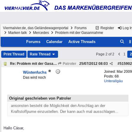
Viermalvier.de, das Geländewagenportal
Forums
Register
Log I
Marken talk
Mercedes
Problem mit der Gasannahme
Forums
Calendar
Active Threads
Print Thread
Rate Thread
Page 2 of 2
1
2
Re: Problem mit der Gasannahme
Patroler
25/07/2012
08:03
#
515902
Joined:
Mar 2009
Wüstenfuchs
Posts: 68
Das wird noch
Unterallgäu
Original geschrieben von Patroler
ansonsten besteht die Möglichkeit den Anschlag an der
Kraftstoffpume einzustellen. Der kann auch mal ausschlagen...
Hallo Cäsar,