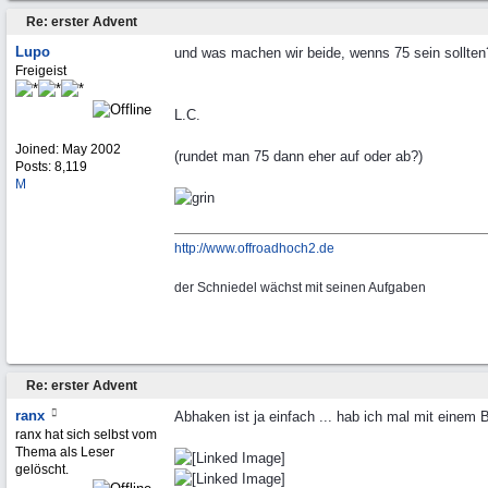
Re: erster Advent
Lupo
und was machen wir beide, wenns 75 sein sollten
Freigeist
L.C.
Joined:
May 2002
(rundet man 75 dann eher auf oder ab?)
Posts: 8,119
M
http://www.offroadhoch2.de
der Schniedel wächst mit seinen Aufgaben
Re: erster Advent
ranx
Abhaken ist ja einfach ... hab ich mal mit einem 
ranx hat sich selbst vom
Thema als Leser
gelöscht.