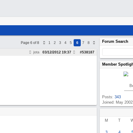
Forum Search
Page 6 of 8
1
2
3
4
5
6
7
8
jota
03/12/2012
19:37
#
538187
Member Spotlig
B
Posts:
343
Joined: May 2002
M
T
3
4