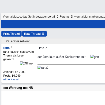
Viermalvier.de, das Geländewagenportal
Forums
viermalvier markenunab
Print Thread
Rate Thread
Re: erster Advent
ranx
Liste ?
ranx hat sich selbst vom
Thema als Leser
der Jota läuft außer Konkurrenz mit ...
gelöscht.
Joined:
Feb 2003
Posts: 16,049
nähe Kassel
::::: Werbung ::::: NB