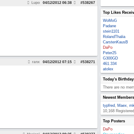
Lupo
04/12/2012
06:38
#
538267
Top Likes Recei
WoMoG
Padane
stein1101
RolandThalia
CarstenKausB
DaPo
Peter25
G300GD
ranx
04/12/2012
07:15
#
538271
461.334
atolex
Today's Birthday
There are no memb
Newest Member
typfred
,
Maex
,
mk
10,168 Registere
Top Posters
DaPo