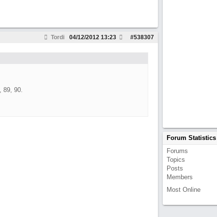
Tordi
04/12/2012
13:23
#
538307
, 89, 90.
Forum Statistics
Forums
Topics
Posts
Members
Most Online