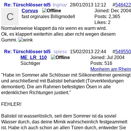
Re: Türschlösser td5
Ingmar
28/01/2013
12:12
#
546422
Corvus
Joined:
Dec 2004
C
fast orginales Billigmodell
Posts: 2,365
Likes: 2
Normalerweise klappert da nix wenn es warm wird.
Ok, es klappert weiterhin alles aber ncht wegen diesem
Gummi.
Re: Türschlösser td5
spiess
15/02/2013
22:44
#
549550
ME_LR_110
Joined:
Jul 2004
Süchtiger
Posts: 516
Monheim am Rhein
"Habe im Sommer alle Schlösser mit Silikonentferner gereinigt
und anschließend mit Balistol behandelt (Türverkleidungen
demontiert). Die am Rahmen befestigten Ösen in alle
erdenklichen Richtungen justiert."
FEHLER!
Balistol ist wasserlöslich, seit dem Sommer ist da soviel
Wasser durch, das deine Mimik wahrscheinlich festgeammelt
ist. Habe ich auch schon an allen Türen durch, entweder Sie