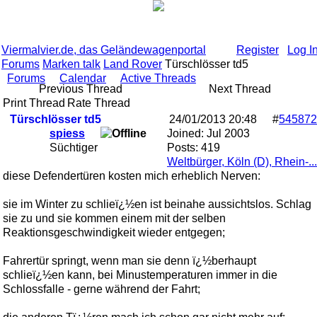
Viermalvier.de, das Geländewagenportal
Register
Log I
Forums
Marken talk
Land Rover
Türschlösser td5
Forums
Calendar
Active Threads
Previous Thread
Next Thread
Print Thread
Rate Thread
Türschlösser td5
24/01/2013
20:48
#
545872
spiess
Joined:
Jul 2003
Süchtiger
Posts: 419
Weltbürger, Köln (D), Rhein-...
diese Defendertüren kosten mich erheblich Nerven:
sie im Winter zu schlieï¿½en ist beinahe aussichtslos. Schlag
sie zu und sie kommen einem mit der selben
Reaktionsgeschwindigkeit wieder entgegen;
Fahrertür springt, wenn man sie denn ï¿½berhaupt
schlieï¿½en kann, bei Minustemperaturen immer in die
Schlossfalle - gerne während der Fahrt;