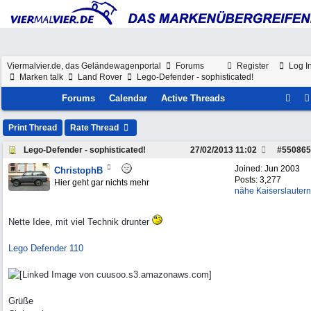
Viermalvier.de, das Geländewagenportal
Forums
Register
Log I
Marken talk
Land Rover
Lego-Defender - sophisticated!
Forums
Calendar
Active Threads
Print Thread
Rate Thread
Lego-Defender - sophisticated!
27/02/2013
11:02
#
550865
Joined:
Jun 2003
ChristophB
Posts: 3,277
Hier geht gar nichts mehr
nähe Kaiserslautern
Nette Idee, mit viel Technik drunter
Lego Defender 110
Grüße