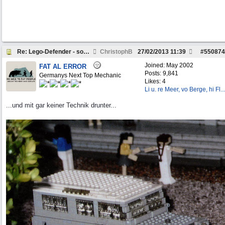
Re: Lego-Defender - sophisticated!
ChristophB
27/02/2013
11:39
#
550874
Joined:
May 2002
FAT AL ERROR
Posts: 9,841
Germanys Next Top Mechanic
Likes: 4
Li u. re Meer, vo Berge, hi Fl...
...und mit gar keiner Technik drunter...