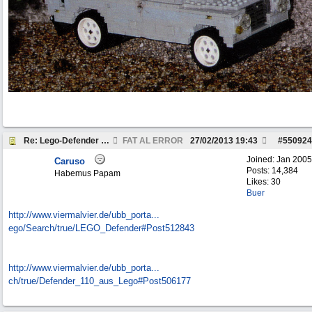
Re: Lego-Defender - sophisticated!
FAT AL ERROR
27/02/2013
19:43
#
550924
Joined:
Jan 2005
Caruso
Posts: 14,384
Habemus Papam
Likes: 30
Buer
http://www.viermalvier.de/ubb_porta...
ego/Search/true/LEGO_Defender#Post512843
http://www.viermalvier.de/ubb_porta...
ch/true/Defender_110_aus_Lego#Post506177