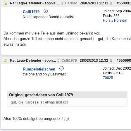
Re: Lego-Defender - sophisticated!
Caruso
28/02/2013
11:31
#
550991
Joined:
Sep 2004
Colli1979
Posts: 356
Nudel tapender Bambispezialist
Horst / Holstein
Da kommen mir viele Teile aus dem Unimog bekannt vor.
Aber das ganze Teil ist schon nicht schlecht gemacht - gut, die Karosse ist
etwas instabil
Re: Lego-Defender - sophisticated!
Colli1979
28/02/2013
12:32
#
550998
Joined:
Dec 2002
Rumpelstielzchen
Posts: 2,612
the one and only Bastlwastl!
70825
Original geschrieben von Colli1979
gut, die Karosse ist etwas instabil
Also 100% detailgetreu umgesetzt! ;-))