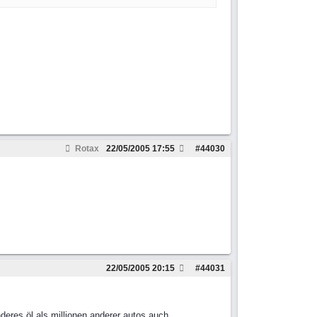
Rotax
22/05/2005
17:55
#
44030
22/05/2005
20:15
#
44031
deres öl als millionen anderer autos auch.