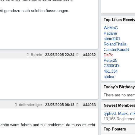
reit geradezu nach solchen äusserungen.
Top Likes Recei
WoMoG
Padane
stein1101
RolandThalia
CarstenKausB
Bernie
22/05/2005
22:24
#
44032
DaPo
Peter25
G300GD
461.334
atolex
Today's Birthday
There are no memb
defendertiger
23/05/2005
06:13
#
44033
Newest Member
typfred
,
Maex
,
mk
10,168 Registere
. schön warm fahren und null probleme. da muss es echt
Top Posters