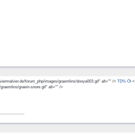
.viermalvier.de/forum_php/images/graemlins/dooya003.gif" alt="" />
TD% Öl
<
graemlins/graem-snore.gif" alt="" />