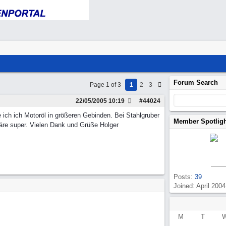
Forum Search
Page 1 of 3
1
2
3
22/05/2005
10:19
#
44024
ich ich Motoröl in größeren Gebinden. Bei Stahlgruber
Member Spotlig
wäre super. Vielen Dank und Grüße Holger
Posts:
39
Joined: April 2004
M
T