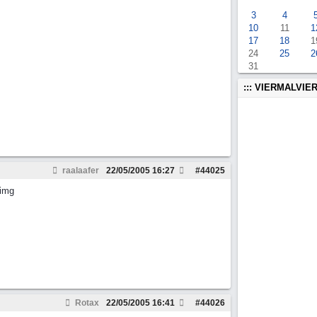
3
4
10
11
1
17
18
1
24
25
2
31
::: VIERMALVIER
raalaafer
22/05/2005
16:27
#
44025
img
Rotax
22/05/2005
16:41
#
44026