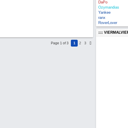
DaPo
Ozymandias
Yankee
ranx
RoverLover
:::: VIERMALVI
Page 1 of 3
1
2
3