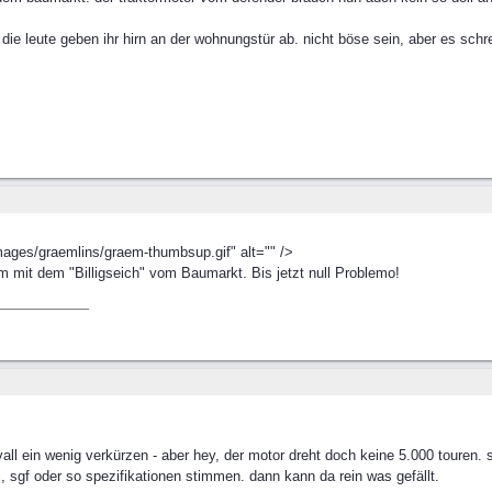
e leute geben ihr hirn an der wohnungstür ab. nicht böse sein, aber es sch
mages/graemlins/graem-thumbsup.gif" alt="" />
m mit dem "Billigseich" vom Baumarkt. Bis jetzt null Problemo!
vall ein wenig verkürzen - aber hey, der motor dreht doch keine 5.000 touren
pi, sgf oder so spezifikationen stimmen. dann kann da rein was gefällt.