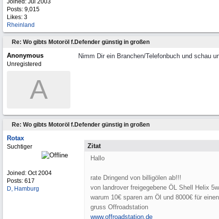
Joined:
Jul 2003
Posts: 9,015
Likes: 3
Rheinland
Re: Wo gibts Motoröl f.Defender günstig in großen
Anonymous
Nimm Dir ein Branchen/Telefonbuch und schau unter 
Unregistered
A
Re: Wo gibts Motoröl f.Defender günstig in großen
Rotax
Zitat
Suchtiger
Hallo
Joined:
Oct 2004
rate Dringend von billigölen ab!!!
Posts: 617
von landrover freigegebene ÖL Shell Helix 5w
D, Hamburg
warum 10€ sparen am Öl und 8000€ für eine
gruss Offroadstation
www.offroadstation.de