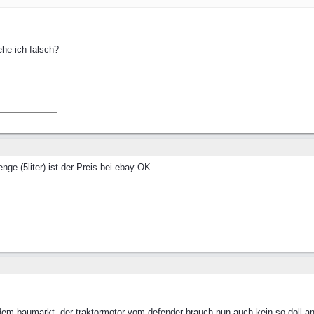
ehe ich falsch?
nge (5liter) ist der Preis bei ebay OK.....
edem baumarkt. der traktormotor vom defender brauch nun auch kein so doll an