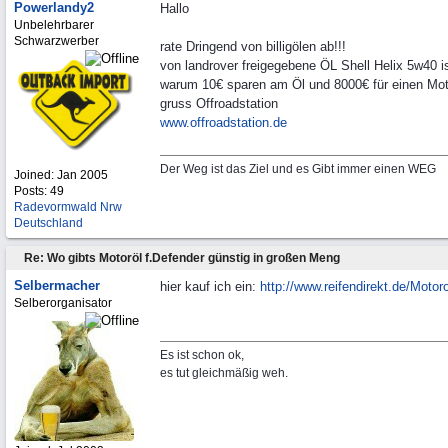
Powerlandy2
Hallo
Unbelehrbarer
Schwarzwerber
rate Dringend von billigölen ab!!!
von landrover freigegebene ÖL Shell Helix 5w40 i
warum 10€ sparen am Öl und 8000€ für einen Mo
gruss Offroadstation
www.offroadstation.de
Der Weg ist das Ziel und es Gibt immer einen WEG
Joined:
Jan 2005
Posts: 49
Radevormwald Nrw
Deutschland
Re: Wo gibts Motoröl f.Defender günstig in großen Meng
Selbermacher
hier kauf ich ein:
http:/
/
www.reifendirekt.de/
Motoro
Selberorganisator
Es ist schon ok,
es tut gleichmäßig weh.