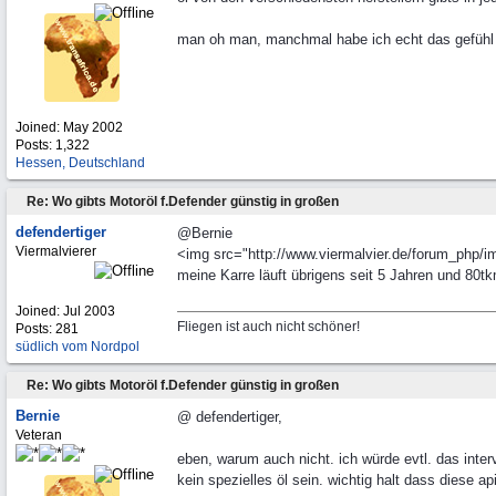
man oh man, manchmal habe ich echt das gefühl di
Joined:
May 2002
Posts: 1,322
Hessen, Deutschland
Re: Wo gibts Motoröl f.Defender günstig in großen
defendertiger
@Bernie
Viermalvierer
<img src="http://www.viermalvier.de/forum_php/i
meine Karre läuft übrigens seit 5 Jahren und 80tk
Joined:
Jul 2003
Fliegen ist auch nicht schöner!
Posts: 281
südlich vom Nordpol
Re: Wo gibts Motoröl f.Defender günstig in großen
Bernie
@ defendertiger,
Veteran
eben, warum auch nicht. ich würde evtl. das inter
kein spezielles öl sein. wichtig halt dass diese a