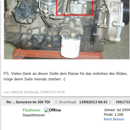
PS: Vielen Dank an dieser Stelle dem Rainer für das entleihen des Bildes,
möge deine Seite niemals sterben :-)
Last edited by Brainbug6;
13/06/2013
08:39
.
Re: .. Sensoren im 300 TDI
Brainbug6
13/06/2013
08:43
#
561733
Flashman
Joined:
Jul 2004
Posts: 1,168
Dauerbrenner
Klein Bonum