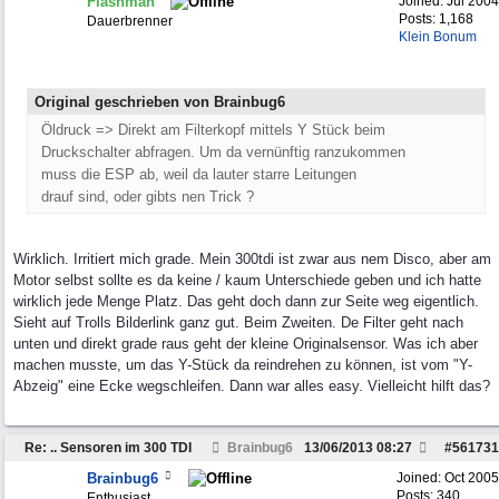
Flashman
Joined:
Jul 2004
Posts: 1,168
Dauerbrenner
Klein Bonum
Original geschrieben von Brainbug6
Öldruck => Direkt am Filterkopf mittels Y Stück beim
Druckschalter abfragen. Um da vernünftig ranzukommen
muss die ESP ab, weil da lauter starre Leitungen
drauf sind, oder gibts nen Trick ?
Wirklich. Irritiert mich grade. Mein 300tdi ist zwar aus nem Disco, aber am
Motor selbst sollte es da keine / kaum Unterschiede geben und ich hatte
wirklich jede Menge Platz. Das geht doch dann zur Seite weg eigentlich.
Sieht auf Trolls Bilderlink ganz gut. Beim Zweiten. De Filter geht nach
unten und direkt grade raus geht der kleine Originalsensor. Was ich aber
machen musste, um das Y-Stück da reindrehen zu können, ist vom "Y-
Abzeig" eine Ecke wegschleifen. Dann war alles easy. Vielleicht hilft das?
Re: .. Sensoren im 300 TDI
Brainbug6
13/06/2013
08:27
#
561731
Brainbug6
Joined:
Oct 2005
Posts: 340
Enthusiast