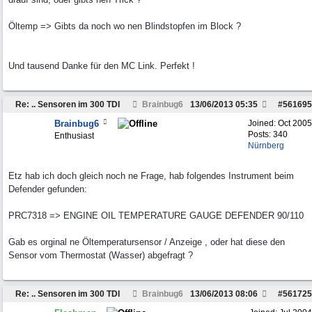
Öltemp => Gibts da noch wo nen Blindstopfen im Block ?
Und tausend Danke für den MC Link. Perfekt !
Re: .. Sensoren im 300 TDI
Brainbug6
13/06/2013
05:35
#
561695
Brainbug6
Joined:
Oct 2005
Posts: 340
Enthusiast
Nürnberg
Etz hab ich doch gleich noch ne Frage, hab folgendes Instrument beim
Defender gefunden:
PRC7318 => ENGINE OIL TEMPERATURE GAUGE DEFENDER 90/110
Gab es orginal ne Öltemperatursensor / Anzeige , oder hat diese den
Sensor vom Thermostat (Wasser) abgefragt ?
Re: .. Sensoren im 300 TDI
Brainbug6
13/06/2013
08:06
#
561725