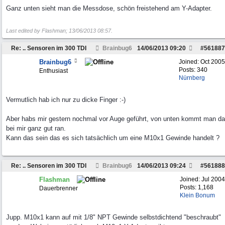
Ganz unten sieht man die Messdose, schön freistehend am Y-Adapter.
Last edited by Flashman;
13/06/2013
08:57
.
Re: .. Sensoren im 300 TDI
Brainbug6
14/06/2013
09:20
#
561887
Brainbug6
Joined:
Oct 2005
Posts: 340
Enthusiast
Nürnberg
Vermutlich hab ich nur zu dicke Finger :-)
Aber habs mir gestern nochmal vor Auge geführt, von unten kommt man da
bei mir ganz gut ran.
Kann das sein das es sich tatsächlich um eine M10x1 Gewinde handelt ?
Re: .. Sensoren im 300 TDI
Brainbug6
14/06/2013
09:24
#
561888
Flashman
Joined:
Jul 2004
Posts: 1,168
Dauerbrenner
Klein Bonum
Jupp. M10x1 kann auf mit 1/8" NPT Gewinde selbstdichtend "beschraubt"