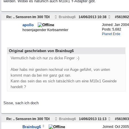
werden. Wobei es natürlich auch M10x1 Y-Adapter gibt.
Re: .. Sensoren im 300 TDI
Brainbug6
14/06/2013
10:38
#
561902
apollo
Joined:
Jan 2004
Posts: 5,682
hosenjagender Korbsammler
Planet Erde
Original geschrieben von Brainbug6
Vermutlich hab ich nur zu dicke Finger :-)
Aber habs mir gestern nochmal vor Auge geführt, von unten
kommt man da bei mir ganz gut ran.
Kann das sein das es sich tatsächlich um eine M10x1 Gewinde
handelt ?
Sisse, sach ich doch
Re: .. Sensoren im 300 TDI
Brainbug6
14/06/2013
11:13
#
561903
Brainbug6
Joined:
Oct 2005