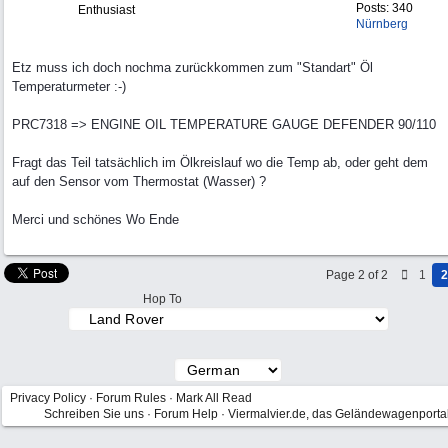
Posts: 340
Enthusiast
Nürnberg
Etz muss ich doch nochma zurückkommen zum "Standart" Öl
Temperaturmeter :-)
PRC7318 => ENGINE OIL TEMPERATURE GAUGE DEFENDER 90/110
Fragt das Teil tatsächlich im Ölkreislauf wo die Temp ab, oder geht dem
auf den Sensor vom Thermostat (Wasser) ?
Merci und schönes Wo Ende
Page 2 of 2
1
2
Hop To
Privacy Policy
·
Forum Rules
·
Mark All Read
Schreiben Sie uns
·
Forum Help
·
Viermalvier.de, das Geländewagenporta