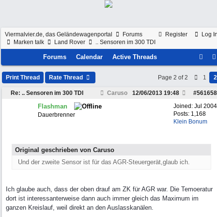
Viermalvier.de, das Geländewagenportal
Forums
Register
Log I
Marken talk
Land Rover
.. Sensoren im 300 TDI
Forums
Calendar
Active Threads
Print Thread
Rate Thread
Page 2 of 2
1
2
Re: .. Sensoren im 300 TDI
Caruso
12/06/2013
19:48
#
561658
Flashman
Joined:
Jul 2004
Posts: 1,168
Dauerbrenner
Klein Bonum
Original geschrieben von Caruso
Und der zweite Sensor ist für das AGR-Steuergerät,glaub ich.
Ich glaube auch, dass der oben drauf am ZK für AGR war. Die Temoeratur
dort ist interessanterweise dann auch immer gleich das Maximum im
ganzen Kreislauf, weil direkt an den Auslasskanälen.