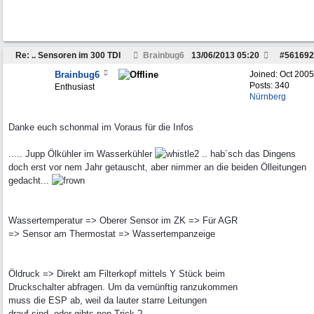
Re: .. Sensoren im 300 TDI
Brainbug6
13/06/2013
05:20
#
561692
Brainbug6
Joined:
Oct 2005
Posts: 340
Enthusiast
Nürnberg
Danke euch schonmal im Voraus für die Infos
..... Jupp Ölkühler im Wasserkühler
.. hab´sch das Dingens
doch erst vor nem Jahr getauscht, aber nimmer an die beiden Ölleitungen
gedacht...
Wassertemperatur => Oberer Sensor im ZK => Für AGR
=> Sensor am Thermostat => Wassertempanzeige
Öldruck => Direkt am Filterkopf mittels Y Stück beim
Druckschalter abfragen. Um da vernünftig ranzukommen
muss die ESP ab, weil da lauter starre Leitungen
drauf sind, oder gibts nen Trick ?