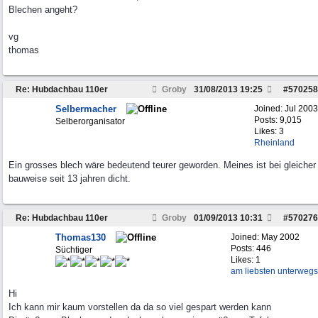
Blechen angeht?
vg
thomas
Re: Hubdachbau 110er
Groby
31/08/2013
19:25
#
570258
Selbermacher
Joined:
Jul 2003
Posts: 9,015
Selberorganisator
Likes: 3
Rheinland
Ein grosses blech wäre bedeutend teurer geworden. Meines ist bei gleicher
bauweise seit 13 jahren dicht.
Re: Hubdachbau 110er
Groby
01/09/2013
10:31
#
570276
Thomas130
Joined:
May 2002
Posts: 446
Süchtiger
Likes: 1
am liebsten unterwegs
Hi
Ich kann mir kaum vorstellen da da so viel gespart werden kann