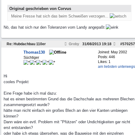
Original geschrieben von Corvus
Meine Fresse hat sich das beim Schweißen verzogen...
Nö, das hat sich nur den Toleranzen vom Landy angepaßt
Re: Hubdachbau 110er
Groby
31/08/2013
19:18
#
570257
Thomas130
Joined:
May 2002
Posts: 446
Süchtiger
Likes: 1
am liebsten unterwegs
Hi
cooles Projekt
Eine Frage habe ich mal dazu:
hat es einen bestimmten Grund das die Dachschale aus mehreren Blechen
zusammengesetzt wurde?
hätte man nicht einfach ein großes Blech an den vier Kanten umbiegen
können?
Dann wäre ein evtl. Problem mit "Pfützen" oder Undichtigkeiten gar nicht
erst entstanden?
oder habe ich etwas übersehen, was die Bauweise mit den einzelnen