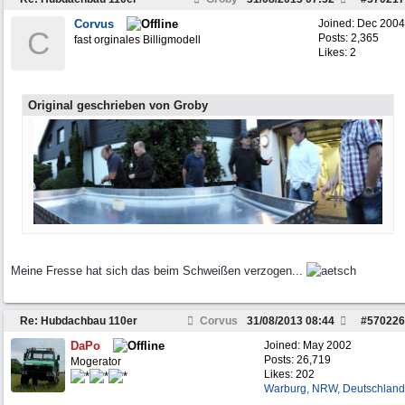
Corvus
Joined:
Dec 2004
C
Posts: 2,365
fast orginales Billigmodell
Likes: 2
Original geschrieben von Groby
Meine Fresse hat sich das beim Schweißen verzogen...
Re: Hubdachbau 110er
Corvus
31/08/2013
08:44
#
570226
DaPo
Joined:
May 2002
Posts: 26,719
Mogerator
Likes: 202
Warburg, NRW, Deutschland