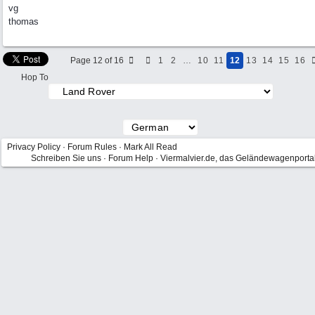
vg
thomas
Page 12 of 16
1
2
…
10
11
12
13
14
15
16
Hop To
Privacy Policy
·
Forum Rules
·
Mark All Read
Schreiben Sie uns
·
Forum Help
·
Viermalvier.de, das Geländewagenporta