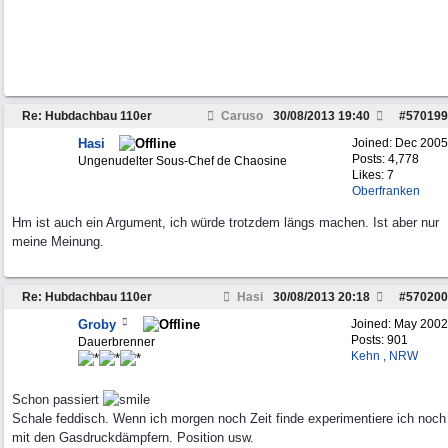
Re: Hubdachbau 110er
Caruso
30/08/2013
19:40
#
570199
Hasi
Joined:
Dec 2005
Posts: 4,778
Ungenudelter Sous-Chef de Chaosine
Likes: 7
Oberfranken
Hm ist auch ein Argument, ich würde trotzdem längs machen. Ist aber nur
meine Meinung.
Re: Hubdachbau 110er
Hasi
30/08/2013
20:18
#
570200
Groby
Joined:
May 2002
Posts: 901
Dauerbrenner
Kehn , NRW
Schon passiert
Schale feddisch. Wenn ich morgen noch Zeit finde experimentiere ich noch
mit den Gasdruckdämpfern. Position usw.