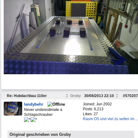
Re: Hubdachbau 110er
Groby
30/08/2013
22:10
#
570207
landybehr
Joined:
Jun 2002
Posts: 6,213
Never underestimate a
Likes: 27
Schlagschrauber
Raum OS und viel zu selten im ...
Original geschrieben von Groby