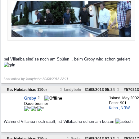
bei Villariba sind´se noch am Spülen .. beim Groby wird schon gefeiert
Last edited by landybehr;
30/08/2013
22:11
.
Re: Hubdachbau 110er
landybehr
31/08/2013
05:24
#
570213
Groby
Joined:
May 2002
Posts: 901
Dauerbrenner
Kehn , NRW
Während Villariba noch säuft, ist Villabacho schon am kotzen
Re: Hubdachbau 110er
Groby
31/08/2013
07:32
#
570217