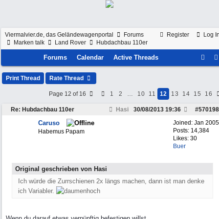
Viermalvier.de, das Geländewagenportal
Forums
Register
Log I
Marken talk
Land Rover
Hubdachbau 110er
Forums
Calendar
Active Threads
Print Thread
Rate Thread
Page 12 of 16
1
2
…
10
11
12
13
14
15
16
Re: Hubdachbau 110er
Hasi
30/08/2013
19:36
#
570198
Caruso
Joined:
Jan 2005
Posts: 14,384
Habemus Papam
Likes: 30
Buer
Original geschrieben von Hasi
Ich würde die Zurrschienen 2x längs machen, dann ist man denke
ich Variabler.
Wenn du darauf etwas vernünftig befestigen willst,